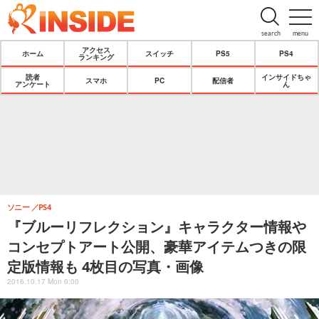
search
menu
アクセス
ホーム
スイッチ
PS5
PS4
ランキング
読者
インサイドちゃ
スマホ
PC
配信者
アンケート
ん
ソニー
PS4
『ブルーリフレクション』キャラクター情報や
コンセプトアート公開、豪華アイテムつきの限
定版情報も 4枚目の写真・画像
2016.10.17 Mon 0:00