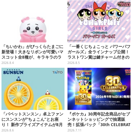
ト付き
「ちいかわ」がびっくらたまごに
「一番くじちょこっと パワーパフ
新登場！大きなリボンが可愛いマ
ガールズ」全ラインナップ公開！
スコット全8種が、キラキラのラ
ラストワン賞は鍵チャーム付きの
メ入り入浴剤から飛び出す
シール帳スペシャルセットを用意
2026.8.4
2026.8.5
「パペットスンスン」卓上ファン
『ポケカ』30周年記念商品がセブ
にスンスンが“ちょこん”とお座
ンネットショッピングで抽選販
り！ 新作プライズアイテムが8月
売！拡張パック「30th CELEBRAT
下旬より展開ーオーロラストラッ
ION」と「エーフィ・ブラッキー
2026.8.6
2026.7.11