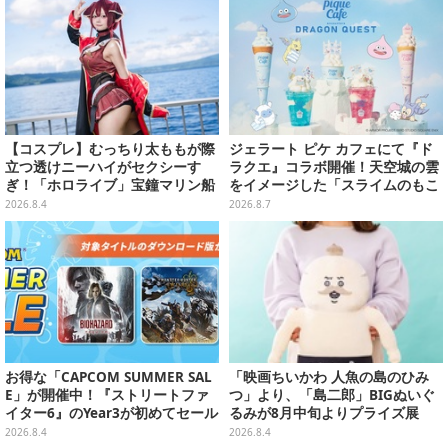
【コスプレ】むっちり太ももが際
ジェラート ピケ カフェにて『ド
立つ透けニーハイがセクシーす
ラクエ』コラボ開催！天空城の雲
ぎ！「ホロライブ」宝鐘マリン船
をイメージした「スライムのもこ
長が反則級の可愛いへそ出し姿で
もこ天空クレープ」などを提供
2026.8.4
2026.8.7
魅せる【写真8枚】
お得な「CAPCOM SUMMER SAL
「映画ちいかわ 人魚の島のひみ
E」が開催中！『ストリートファ
つ」より、「島二郎」BIGぬいぐ
イター6』のYear3が初めてセール
るみが8月中旬よりプライズ展
対象に
開！“味自慢”のエプロンはポケッ
2026.8.4
2026.8.4