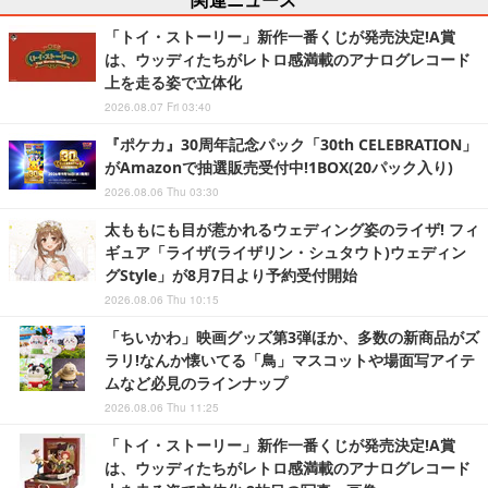
「トイ・ストーリー」新作一番くじが発売決定!A賞
は、ウッディたちがレトロ感満載のアナログレコード
上を走る姿で立体化
2026.08.07 Fri 03:40
『ポケカ』30周年記念パック「30th CELEBRATION」
がAmazonで抽選販売受付中!1BOX(20パック入り)
2026.08.06 Thu 03:30
太ももにも目が惹かれるウェディング姿のライザ! フィ
ギュア「ライザ(ライザリン・シュタウト)ウェディン
グStyle」が8月7日より予約受付開始
2026.08.06 Thu 10:15
「ちいかわ」映画グッズ第3弾ほか、多数の新商品がズ
ラリ!なんか懐いてる「鳥」マスコットや場面写アイテ
ムなど必見のラインナップ
2026.08.06 Thu 11:25
「トイ・ストーリー」新作一番くじが発売決定!A賞
は、ウッディたちがレトロ感満載のアナログレコード