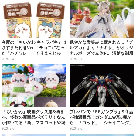
今度の「ちいかわ キャラパキ」は
穏やかな微笑みに癒される…『ブ
さすまた付きVer.！チョコになっ
ルアカ』より「ナギサ」がオリジ
た「ハチワレ」「くりまんじゅ
ナルポーズで立体化、清楚な制服
う」たちも可愛い全8種
は白の彩色にこだわり
2026.8.4
2026.8.7
「ちいかわ」映画グッズ第3弾ほ
プレバンで「RGガンプラ」9商品
か、多数の新商品がズラリ！なん
が抽選販売！ガンダムW系6種か
か懐いてる「鳥」マスコットや場
ら、「ゴッド」「シャイニング」
面写アイテムなど必見のラインナ
まで
2026.8.6
2026.8.6
ップ