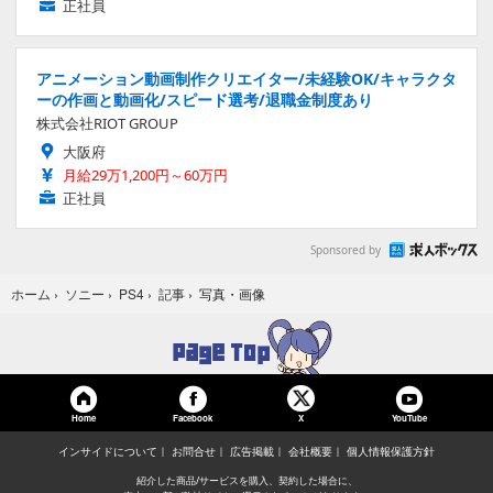
正社員
アニメーション動画制作クリエイター/未経験OK/キャラクタ
ーの作画と動画化/スピード選考/退職金制度あり
株式会社RIOT GROUP
大阪府
月給29万1,200円～60万円
正社員
Sponsored by
写真・画像
ホーム
›
ソニー
›
PS4
›
記事
›
Home
Facebook
YouTube
X
インサイドについて
お問合せ
広告掲載
会社概要
個人情報保護方針
紹介した商品/サービスを購入、契約した場合に、