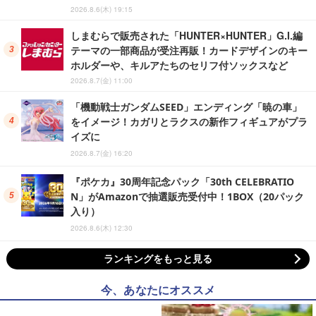
2026.8.6(木) 19:15
しまむらで販売された「HUNTER×HUNTER」G.I.編
テーマの一部商品が受注再販！カードデザインのキー
ホルダーや、キルアたちのセリフ付ソックスなど
2026.8.7(金) 11:00
「機動戦士ガンダムSEED」エンディング「暁の車」
をイメージ！カガリとラクスの新作フィギュアがプラ
イズに
2026.8.7(金) 16:20
『ポケカ』30周年記念パック「30th CELEBRATIO
N」がAmazonで抽選販売受付中！1BOX（20パック
入り）
2026.8.6(木) 12:30
ランキングをもっと見る
今、あなたにオススメ