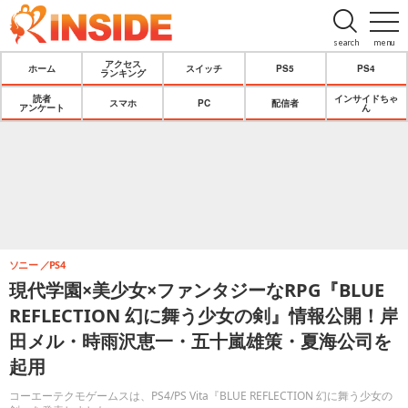
search
menu
アクセス
ホーム
スイッチ
PS5
PS4
ランキング
読者
インサイドちゃ
スマホ
PC
配信者
アンケート
ん
ソニー
PS4
現代学園×美少女×ファンタジーなRPG『BLUE
REFLECTION 幻に舞う少女の剣』情報公開！岸
田メル・時雨沢恵一・五十嵐雄策・夏海公司を
起用
コーエーテクモゲームスは、PS4/PS Vita『BLUE REFLECTION 幻に舞う少女の