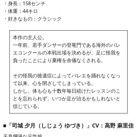
・身長：158センチ
・体重：44キロ
・好きなもの：クラシック
本作の主人公。
一年前、若手ダンサーの登竜門である海外のバレ
エコンクールの本戦出場を決めるが、足に怪我を
負ったことにより棄権を余儀なくされる。
その怪我の後遺症によってバレエを踊れなくなっ
て以来、心を閉ざしてしまっている。
しかし、体も心も十数年毎日続けたレッスンのこ
とを忘れられず、いつか足が治るかもしれないと
信じている。
■「司城 夕月（しじょう ゆづき）」CV：高野 麻里佳
天真爛漫な元気娘