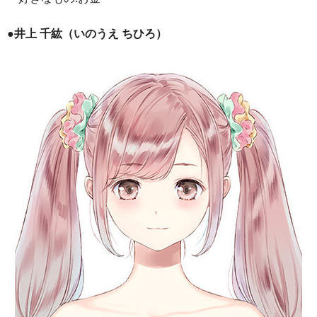
●井上 千紘（いのうえ ちひろ）