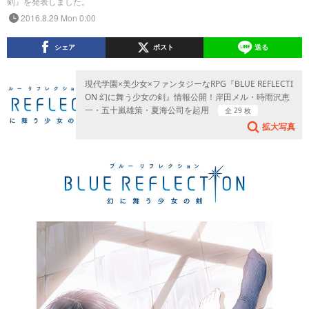
剣』を発表しました。
2016.8.29 Mon 0:00
シェア
ポスト
送る
現代学園×美少女×ファンタジーなRPG『BLUE REFLECTI
ON 幻に舞う少女の剣』情報公開！岸田メル・時雨沢恵
一・五十嵐雄策・夏海公司を起用
全 29 枚
拡大写真