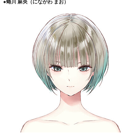
●蜷川 麻央（にながわ まお）