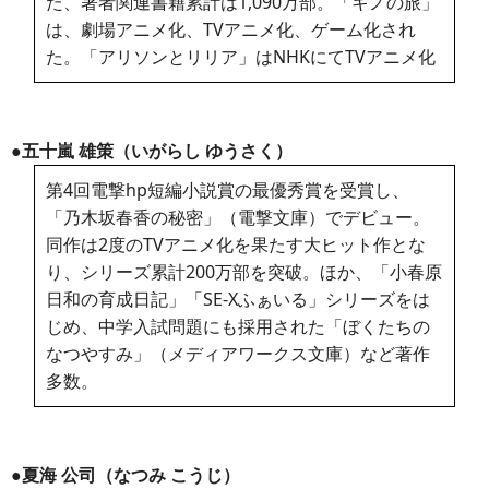
た、著者関連書籍累計は1,090万部。「キノの旅」
は、劇場アニメ化、TVアニメ化、ゲーム化され
た。「アリソンとリリア」はNHKにてTVアニメ化
●五十嵐 雄策（いがらし ゆうさく）
第4回電撃hp短編小説賞の最優秀賞を受賞し、
「乃木坂春香の秘密」（電撃文庫）でデビュー。
同作は2度のTVアニメ化を果たす大ヒット作とな
り、シリーズ累計200万部を突破。ほか、「小春原
日和の育成日記」「SE-Xふぁいる」シリーズをは
じめ、中学入試問題にも採用された「ぼくたちの
なつやすみ」（メディアワークス文庫）など著作
多数。
●夏海 公司（なつみ こうじ）