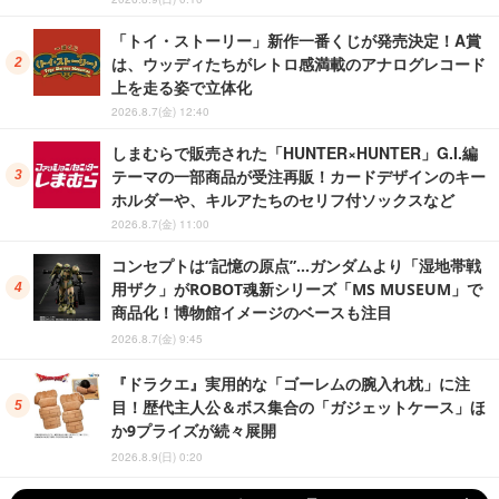
「トイ・ストーリー」新作一番くじが発売決定！A賞
は、ウッディたちがレトロ感満載のアナログレコード
上を走る姿で立体化
2026.8.7(金) 12:40
しまむらで販売された「HUNTER×HUNTER」G.I.編
テーマの一部商品が受注再販！カードデザインのキー
ホルダーや、キルアたちのセリフ付ソックスなど
2026.8.7(金) 11:00
コンセプトは“記憶の原点”…ガンダムより「湿地帯戦
用ザク」がROBOT魂新シリーズ「MS MUSEUM」で
商品化！博物館イメージのベースも注目
2026.8.7(金) 9:45
『ドラクエ』実用的な「ゴーレムの腕入れ枕」に注
目！歴代主人公＆ボス集合の「ガジェットケース」ほ
か9プライズが続々展開
2026.8.9(日) 0:20