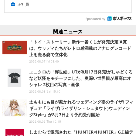
正社員
Sponsored by
関連ニュース
「トイ・ストーリー」新作一番くじが発売決定!A賞
は、ウッディたちがレトロ感満載のアナログレコード
上を走る姿で立体化
2026.08.07 Fri 03:40
ユニクロの「浮世絵」UTが8月17日発売!がしゃどくろ
など妖怪をモチーフにした、奥深い世界観が最高にオ
シャレ 2枚目の写真・画像
2026.08.08 Sat 15:10
太ももにも目が惹かれるウェディング姿のライザ! フィ
ギュア「ライザ(ライザリン・シュタウト)ウェディン
グStyle」が8月7日より予約受付開始
2026.08.06 Thu 10:15
しまむらで販売された「HUNTER×HUNTER」G.I.編テ