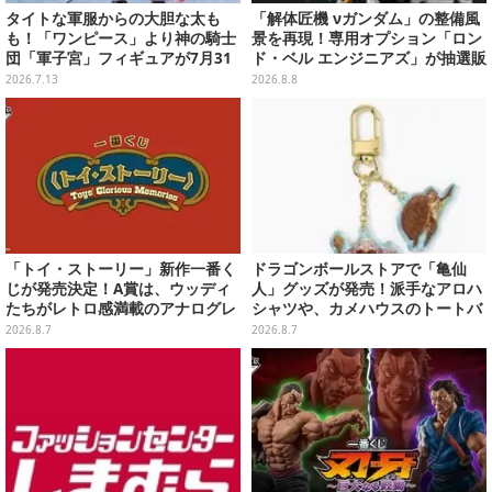
タイトな軍服からの大胆な太も
「解体匠機 νガンダム」の整備風
も！「ワンピース」より神の騎士
景を再現！専用オプション「ロン
団「軍子宮」フィギュアが7月31
ド・ベル エンジニアズ」が抽選販
日予約開始
売
2026.7.13
2026.8.8
「トイ・ストーリー」新作一番く
ドラゴンボールストアで「亀仙
じが発売決定！A賞は、ウッディ
人」グッズが発売！派手なアロハ
たちがレトロ感満載のアナログレ
シャツや、カメハウスのトートバ
コード上を走る姿で立体化
ッグなど夏らしいアイテムがズラ
2026.8.7
2026.8.7
リ