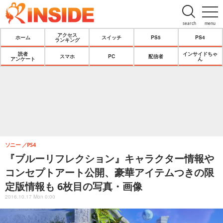
search
menu
アクセス
ホーム
スイッチ
PS5
PS4
ランキング
読者
インサイドちゃ
スマホ
PC
配信者
アンケート
ん
ソニー
PS4
『ブルーリフレクション』キャラクター情報や
コンセプトアート公開、豪華アイテムつきの限
定版情報も 6枚目の写真・画像
2016.10.17 Mon 0:00