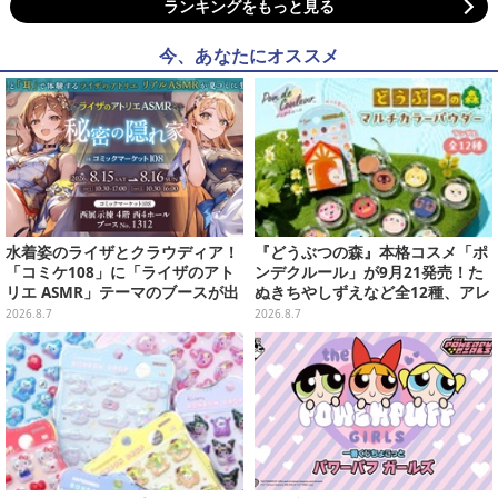
ランキングをもっと見る
今、あなたにオススメ
水着姿のライザとクラウディア！
『どうぶつの森』本格コスメ「ポ
「コミケ108」に「ライザのアト
ンデクルール」が9月21発売！た
リエ ASMR」テーマのブースが出
ぬきちやしずえなど全12種、アレ
展ーアクスタや限定“たる”ボイス
ンジできるリアクションシールも
2026.8.7
2026.8.7
ASMRカードも
付属