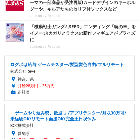
ーマの一部商品が受注再販!カードデザインのキーホル
ダーや、キルアたちのセリフ付ソックスなど
2026.08.07 Fri 02:00
「機動戦士ガンダムSEED」エンディング「暁の車」を
イメージ!カガリとラクスの新作フィギュアがプライズ
に
2026.08.07 Fri 07:20
ログボは給与!ゲームテスター/髪型髪色自由/フルリモート
株式会社Reve
神奈川県
月給28万円～35万円
正社員
「ゲームやり込み勢、歓迎!」/アプリテスター/月収30万可/
未経験OK/リモート面接OK/完全土日祝休み
BCC株式会社
愛知県