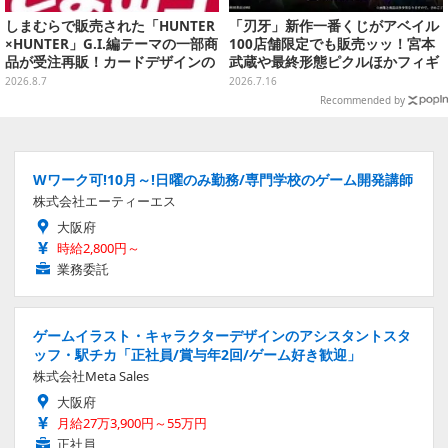
しまむらで販売された「HUNTER
「刃牙」新作一番くじがアベイル
×HUNTER」G.I.編テーマの一部商
100店舗限定でも販売ッッ！宮本
品が受注再販！カードデザインの
武蔵や最終形態ピクルほかフィギ
キーホルダーや、キルアたちのセ
ュア4体、「烈海王のグルグルパ
2026.8.7
2026.7.16
リフ付ソックスなど
ンチ時計」も
Recommended by
Wワーク可!10月～!日曜のみ勤務/専門学校のゲーム開発講師
株式会社エーティーエス
大阪府
時給2,800円～
業務委託
ゲームイラスト・キャラクターデザインのアシスタントスタ
ッフ・駅チカ「正社員/賞与年2回/ゲーム好き歓迎」
株式会社Meta Sales
大阪府
月給27万3,900円～55万円
正社員