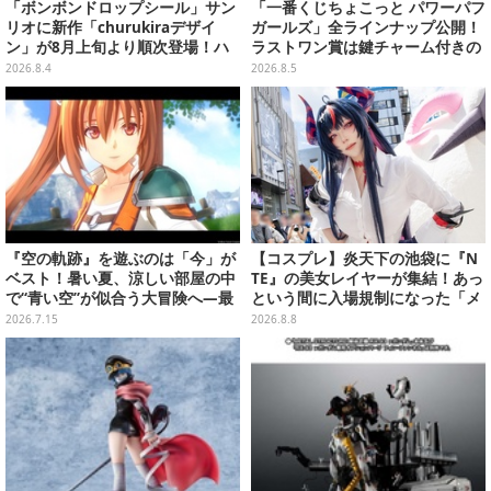
「ボンボンドロップシール」サン
「一番くじちょこっと パワーパフ
リオに新作「churukiraデザイ
ガールズ」全ラインナップ公開！
ン」が8月上旬より順次登場！ハ
ラストワン賞は鍵チャーム付きの
ローキティ、はぴだんぶいなど全
シール帳スペシャルセットを用意
2026.8.4
2026.8.5
8種類
『空の軌跡』を遊ぶのは「今」が
【コスプレ】炎天下の池袋に『N
ベスト！暑い夏、涼しい部屋の中
TE』の美女レイヤーが集結！あっ
で“青い空”が似合う大冒険へ―最
という間に入場規制になった「メ
安値でセール中の『the 1st』か
ェメェ村の大冒険」をレポート
2026.7.15
2026.8.8
ら新作『空の軌跡 the 2nd』まで
【写真28枚】
駆け抜けよう