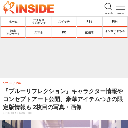
search
menu
アクセス
ホーム
スイッチ
PS5
PS4
ランキング
読者
インサイドちゃ
スマホ
PC
配信者
アンケート
ん
ソニー
PS4
『ブルーリフレクション』キャラクター情報や
コンセプトアート公開、豪華アイテムつきの限
定版情報も 2枚目の写真・画像
2016.10.17 Mon 0:00