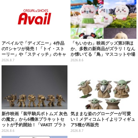
アベイルで「ディズニー」4作品
「ちいかわ」映画グッズ第3弾ほ
のTシャツが発売！「トイ・スト
か、多数の新商品がズラリ！なん
ーリー」や「スティッチ」のキャ
か懐いてる「鳥」マスコットや場
ラを刺しゅうでデザイン
面写アイテムなど必見のラインナ
2026.8.7
2026.8.6
ップ
新作映画「装甲騎兵ボトムズ 灰色
気ままな姿のグローグーが可愛
の魔女」から6機体プラキットセ
い！メディコムトイよりフィギュ
ットが予約開始！「VAKIT プラト
ア5種が再販売
ーン」第1弾、各部関節可動仕様
2026.8.6
2026.8.7