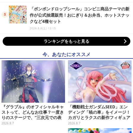
「ボンボンドロップシール」コンビニ商品テーマの新
作が公式抽選販売！おにぎり＆お弁当、ホットスナッ
クなど4種セット
2026.8.8(土) 13:15
ランキングをもっと見る
今、あなたにオススメ
『グラブル』のオフィシャルキャ
「機動戦士ガンダムSEED」エン
ストって、どんなお仕事？一度き
ディング「暁の車」をイメージ！
りのステージで、“三次元での表
カガリとラクスの新作フィギュア
現”に全力を懸けるキャスト陣の
がプライズに
2026.8.7
2026.8.7
舞台裏【インタビュー】