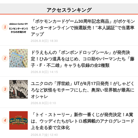
アクセスランキング
「ポケモンカードゲーム30周年記念商品」がポケモン
センターオンラインで抽選販売！“本人認証”で当選率
アップ
2026.8.9(日) 18:30
ドラえもんの「ボンボンドロップシール」が発売決
定！ひみつ道具をはじめ、コロ助やパーマンたち「藤
子・F・不二雄」キャラも収録の全2種類
2026.8.9(日) 14:15
ユニクロの「浮世絵」UTが8月17日発売！がしゃどく
ろなど妖怪をモチーフにした、奥深い世界観が最高に
オシャレ
2026.8.9(日) 0:10
「トイ・ストーリー」新作一番くじが発売決定！A賞
は、ウッディたちがレトロ感満載のアナログレコード
上を走る姿で立体化
2026.8.7(金) 12:40