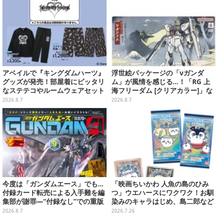
アベイルで『キングダムハーツ』
浮世絵パッケージの「νガンダ
グッズが発売！部屋着にピッタリ
ム」が風情を感じる…！「RG 上
なステテコやルームウェアセット
海フリーダム [クリアカラー]」な
どガンプラ2商品が8月順次発売
2026.8.7
2026.8.7
今度は「ガンダムエース」でも…
「映画ちいかわ 人魚の島のひみ
付録カード転売による入手難を編
つ」ウエハースにワクワク！お馴
集部が謝罪―“付録なし”での重版
染みのキャラはじめ、島二郎など
対応を進行中
セイレーン編カード全22種
2026.8.7
2026.7.26