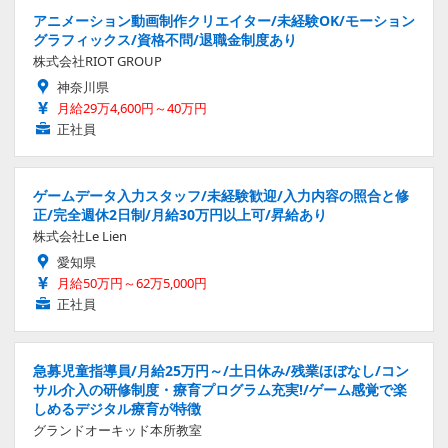
アニメーション動画制作クリエイター/未経験OK/モーション
グラフィックス/資格不問/退職金制度あり
株式会社RIOT GROUP
神奈川県
月給29万4,600円～40万円
正社員
ゲームデータ入力スタッフ/未経験歓迎/入力内容の照合と修
正/完全週休2日制/月給30万円以上可/昇給あり
株式会社Le Lien
愛知県
月給50万円～62万5,000円
正社員
急募児童指導員/月給25万円～/土日休み/残業ほぼなし/コン
サル介入の研修制度・療育プログラム充実!/ゲーム感覚で楽
しめるデジタル療育が特徴
グランドオーキッド本所教室