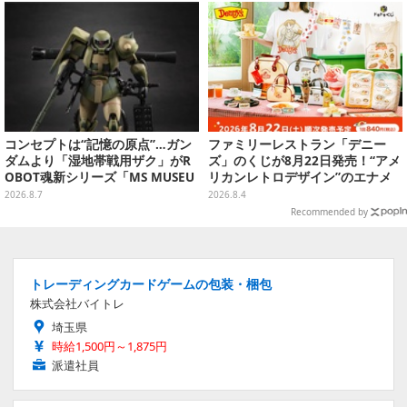
コンセプトは“記憶の原点”…ガン
ファミリーレストラン「デニー
ダムより「湿地帯戦用ザク」がR
ズ」のくじが8月22日発売！“アメ
OBOT魂新シリーズ「MS MUSEU
リカンレトロデザイン”のエナメ
M」で商品化！博物館イメージの
ルバッグやTシャツなど、日常使
2026.8.7
2026.8.4
ベースも注目
いできるグッズを用意
Recommended by
トレーディングカードゲームの包装・梱包
株式会社バイトレ
埼玉県
時給1,500円～1,875円
派遣社員