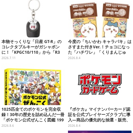
本物そっくりな「日産 GT-R」の
今度の「ちいかわ キャラパキ」は
コレクタブルキーがガシャポン
さすまた付きVer.！チョコになっ
に！「KPGC10/110」から「R3
た「ハチワレ」「くりまんじゅ
5」まで歴代6種
う」たちも可愛い全8種
2026.7.11
2026.8.4
1025匹全てのポケモンを完全収
『ポケカ』マイナンバーカード認
録！30年の歴史を詰め込んだ一冊
証を公式プレイヤーズクラブに導
「ポケモン公式ぜんこく図鑑 199
入―商品の優先的な抽選・販売、
6-2026」が大ボリューム
公式大会への参加申し込みに活用
2026.8.6
2026.8.4