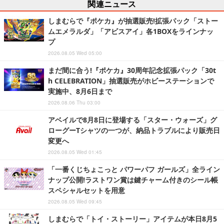
関連ニュース
しまむらで『ポケカ』が抽選販売!拡張パック「ストー
ムエメラルダ」「アビスアイ」各1BOXをラインナッ
プ
2026.08.05 Wed 05:00
まだ間に合う!『ポケカ』30周年記念拡張パック「30t
h CELEBRATION」抽選販売がホビーステーションで
実施中、8月6日まで
2026.08.06 Thu 03:00
アベイルで8月8日に登場する「スター・ウォーズ」グ
ローグーTシャツの一つが、納品トラブルにより販売日
変更へ
2026.08.05 Wed 01:45
「一番くじちょこっと パワーパフ ガールズ」全ライン
ナップ公開!ラストワン賞は鍵チャーム付きのシール帳
スペシャルセットを用意
2026.08.05 Wed 09:45
しまむらで「トイ・ストーリー」アイテムが本日8月5