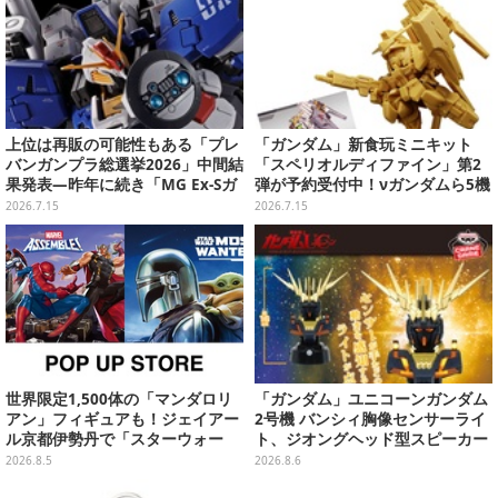
上位は再販の可能性もある「プレ
「ガンダム」新食玩ミニキット
バンガンプラ総選挙2026」中間結
「スペリオルディファイン」第2
果発表―昨年に続き「MG Ex-Sガ
弾が予約受付中！νガンダムら5機
ンダム/Sガンダム」が強い！TOP
体と、コレクションシール全12種
2026.7.15
2026.7.15
20も注目
世界限定1,500体の「マンダロリ
「ガンダム」ユニコーンガンダム
アン」フィギュアも！ジェイアー
2号機 バンシィ胸像センサーライ
ル京都伊勢丹で「スターウォー
ト、ジオングヘッド型スピーカー
ズ」&「マーベル」ポップアップ
が順次プライズ展開！
2026.8.5
2026.8.6
ストア開催