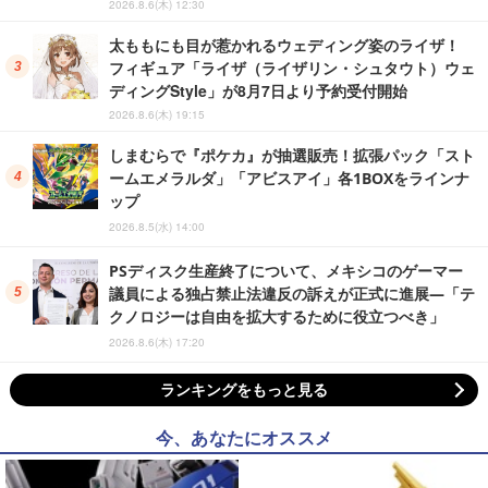
2026.8.6(木) 12:30
太ももにも目が惹かれるウェディング姿のライザ！
フィギュア「ライザ（ライザリン・シュタウト）ウェ
ディングStyle」が8月7日より予約受付開始
2026.8.6(木) 19:15
しまむらで『ポケカ』が抽選販売！拡張パック「スト
ームエメラルダ」「アビスアイ」各1BOXをラインナ
ップ
2026.8.5(水) 14:00
PSディスク生産終了について、メキシコのゲーマー
議員による独占禁止法違反の訴えが正式に進展―「テ
クノロジーは自由を拡大するために役立つべき」
2026.8.6(木) 17:20
ランキングをもっと見る
今、あなたにオススメ