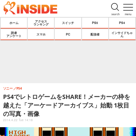
search
menu
アクセス
ホーム
スイッチ
PS5
PS4
ランキング
読者
インサイドちゃ
スマホ
PC
配信者
アンケート
ん
ソニー
PS4
PS4でレトロゲームをSHARE！メーカーの枠を
越えた「アーケードアーカイブス」始動 1枚目
の写真・画像
2014.4.22 Tue 14:18