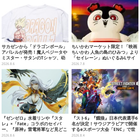
サカゼンから「ドラゴンボール」
ちいかわマーケット限定！「映画
アパレルが発売！魔人ベジータや
ちいかわ 人魚の島のひみつ」より
ミスター・サタンのTシャツ、幼
「セイレーン」ぬいぐるみLサイ
少期悟空のパーカーなど幅広いデ
ズが7月24日より予約開始
2026.8.6
2026.7.8
ザイン
『ゼンゼロ』水着リンや『スタ
『スト6』『餓狼』日本代表選手6
レ』×「Fate」コラボのセイバ
名が決定！サウジアラビアで開催
ー、『原神』雷電将軍など見どこ
するeスポーツ大会「ENC」で世
ろ満載！「ワンフェス」に出展の
界に挑む
2026.8.6
2026.8.4