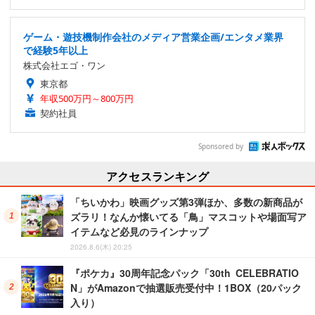
ゲーム・遊技機制作会社のメディア営業企画/エンタメ業界
で経験5年以上
株式会社エゴ・ワン
東京都
年収500万円～800万円
契約社員
Sponsored by
アクセスランキング
「ちいかわ」映画グッズ第3弾ほか、多数の新商品が
ズラリ！なんか懐いてる「鳥」マスコットや場面写ア
イテムなど必見のラインナップ
2026.8.6(木) 20:25
『ポケカ』30周年記念パック「30th CELEBRATIO
N」がAmazonで抽選販売受付中！1BOX（20パック
入り）