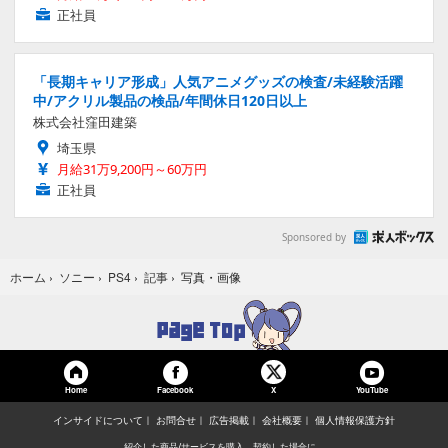
正社員
「長期キャリア形成」人気アニメグッズの検査/未経験活躍
中/アクリル製品の検品/年間休日120日以上
株式会社窪田建築
埼玉県
月給31万9,200円～60万円
正社員
Sponsored by
写真・画像
ホーム
›
ソニー
›
PS4
›
記事
›
Home
Facebook
YouTube
X
インサイドについて
お問合せ
広告掲載
会社概要
個人情報保護方針
紹介した商品/サービスを購入、契約した場合に、