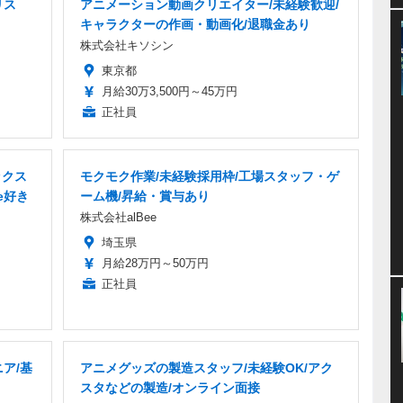
リス
アニメーション動画クリエイター/未経験歓迎/
キャラクターの作画・動画化/退職金あり
株式会社キソシン
東京都
月給30万3,500円～45万円
正社員
ックス
モクモク作業/未経験採用枠/工場スタッフ・ゲ
e好き
ーム機/昇給・賞与あり
株式会社alBee
埼玉県
月給28万円～50万円
正社員
ア/基
アニメグッズの製造スタッフ/未経験OK/アク
スタなどの製造/オンライン面接