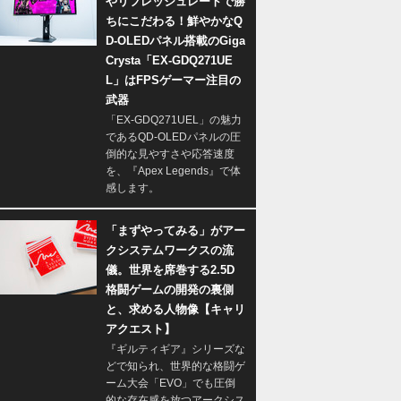
やリフレッシュレートで勝
ちにこだわる！鮮やかなQ
D-OLEDパネル搭載のGiga
Crysta「EX-GDQ271UE
L」はFPSゲーマー注目の
武器
「EX-GDQ271UEL」の魅力
であるQD-OLEDパネルの圧
倒的な見やすさや応答速度
を、『Apex Legends』で体
感します。
「まずやってみる」がアー
クシステムワークスの流
儀。世界を席巻する2.5D
格闘ゲームの開発の裏側
と、求める人物像【キャリ
アクエスト】
『ギルティギア』シリーズな
どで知られ、世界的な格闘ゲ
ーム大会「EVO」でも圧倒
的な存在感を放つアークシス