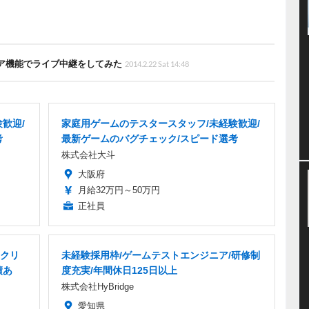
ェア機能でライブ中継をしてみた
2014.2.22 Sat 14:48
歓迎/
家庭用ゲームのテスタースタッフ/未経験歓迎/
考
最新ゲームのバグチェック/スピード選考
株式会社大斗
大阪府
月給32万円～50万円
正社員
・クリ
未経験採用枠/ゲームテストエンジニア/研修制
績あ
度充実/年間休日125日以上
株式会社HyBridge
愛知県