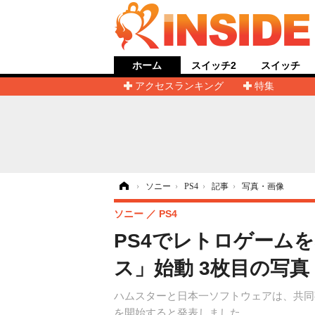
ホーム
スイッチ2
スイッチ
アクセスランキング
特集
ホーム
›
ソニー
›
PS4
›
記事
›
写真・画像
ソニー
PS4
PS4でレトロゲーム
ス」始動 3枚目の写真
ハムスターと日本一ソフトウェアは、共同事業
を開始すると発表しました。