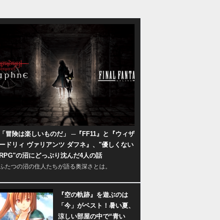
「冒険は楽しいものだ」 ─『FF11』と『ウィザ
ードリィ ヴァリアンツ ダフネ』、"優しくない
RPG"の沼にどっぷり沈んだ4人の話
ふたつの沼の住人たちが語る奥深さとは。
『空の軌跡』を遊ぶのは
「今」がベスト！暑い夏、
涼しい部屋の中で“青い