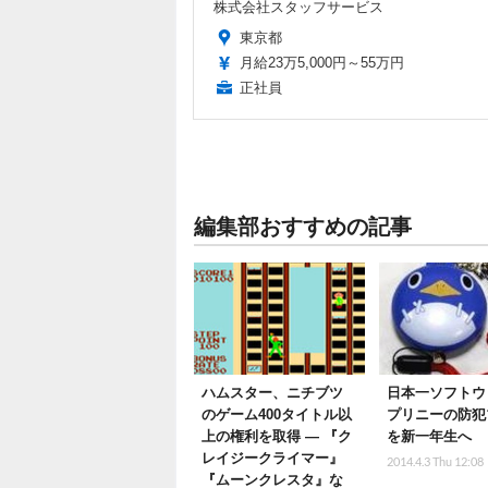
株式会社スタッフサービス
東京都
月給23万5,000円～55万円
正社員
編集部おすすめの記事
ハムスター、ニチブツ
日本一ソフトウ
のゲーム400タイトル以
プリニーの防犯
上の権利を取得 ― 『ク
を新一年生へ
レイジークライマー』
2014.4.3 Thu 12:08
『ムーンクレスタ』な