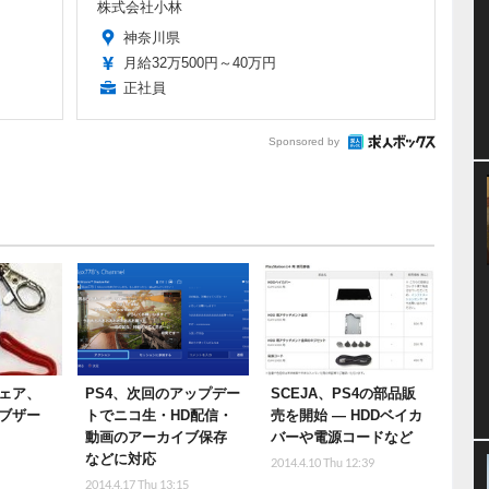
株式会社小林
神奈川県
月給32万500円～40万円
正社員
Sponsored by
ェア、
PS4、次回のアップデー
SCEJA、PS4の部品販
ブザー
トでニコ生・HD配信・
売を開始 ― HDDベイカ
動画のアーカイブ保存
バーや電源コードなど
などに対応
2014.4.10 Thu 12:39
2014.4.17 Thu 13:15