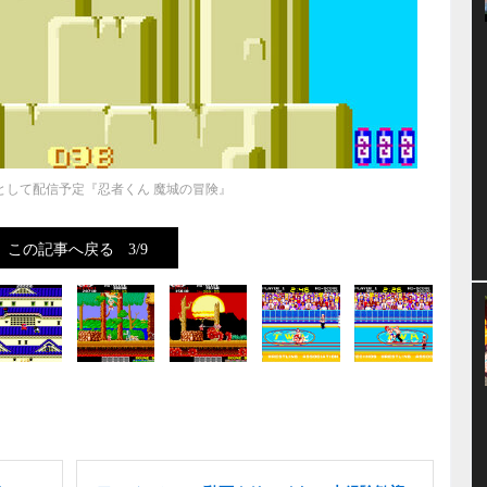
として配信予定『忍者くん 魔城の冒険』
この記事へ戻る
3/9