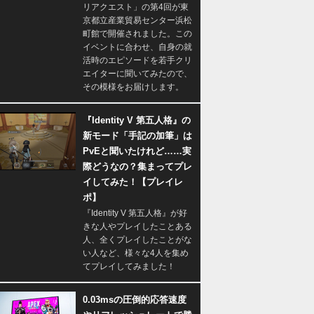
リアクエスト」の第4回が東
京都立産業貿易センター浜松
町館で開催されました。この
イベントに合わせ、自身の就
活時のエピソードを若手クリ
エイターに聞いてみたので、
その模様をお届けします。
『Identity V 第五人格』の
新モード「手記の加筆」は
PvEと聞いたけれど……実
際どうなの？集まってプレ
イしてみた！【プレイレ
ポ】
『Identity V 第五人格』が好
きな人やプレイしたことある
人、全くプレイしたことがな
い人など、様々な4人を集め
てプレイしてみました！
0.03msの圧倒的応答速度