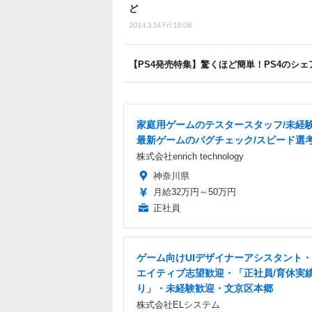
ど
2014.3.14 Fri 18:08
【PS4発売特集】驚くほど簡単！PS4のシ
家庭用ゲームのテスタースタッフ/未経験
最新ゲームのバグチェック/スピード選
株式会社enrich technology
神奈川県
月給32万円～50万円
正社員
ゲーム向けUIデザイナーアシスタント
エイティブ志望歓迎・「正社員/育休実
り」・未経験歓迎・文京区本郷
株式会社ELシステム