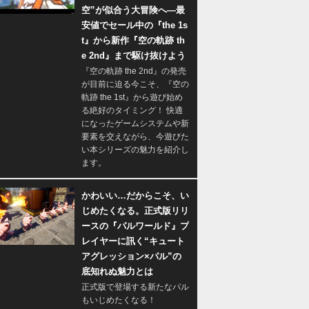
空”が似合う大冒険へ―最
安値でセール中の『the 1s
t』から新作『空の軌跡 th
e 2nd』まで駆け抜けよう
『空の軌跡 the 2nd』の発売
が目前に迫る今こそ、『空の
軌跡 the 1st』から遊び始め
る絶好のタイミング！ 快適
になったゲームシステムや新
要素を交えながら、今遊びた
い本シリーズの魅力を紹介し
ます。
かわいい…だからこそ、い
じめたくなる。正式版リリ
ースの『パルワールド』プ
レイヤーに訊く“キュート
アグレッション×パル”の
底知れぬ魅力とは
正式版で登場する新たなパル
もいじめたくなる！