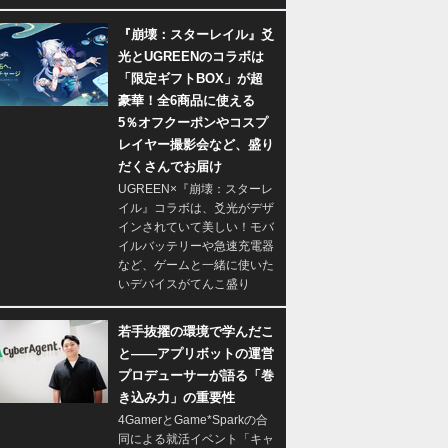
『崩壊：スターレイル』爻
光とUGREENのコラボは
「限定ギフトBOX」が超
豪華！全6商品に使える
5％オフクーポンやコスプ
レイヤー撮影会など、盛り
だくさんでお届け
UGREEN×『崩壊：スターレ
イル』コラボは、爻光がデザ
インされていて美しい！モバ
イルバッテリーや急速充電器
など、ゲームと一緒に使いた
いデバイスがてんこ盛り
若手抜擢の環境で学んだこ
と――アプリボットの運営
プロデューサーが語る「巻
き込み力」の重要性
4GamerとGame*Sparkの合
同による就活イベント「キャ