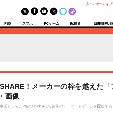
人生にゲームをプ
PS5
スマホ
PCゲーム
配信者
編集部PUS
をSHARE！メーカーの枠を越えた
・画像
として、PlayStation 4にて往年のアーケードゲームを配信