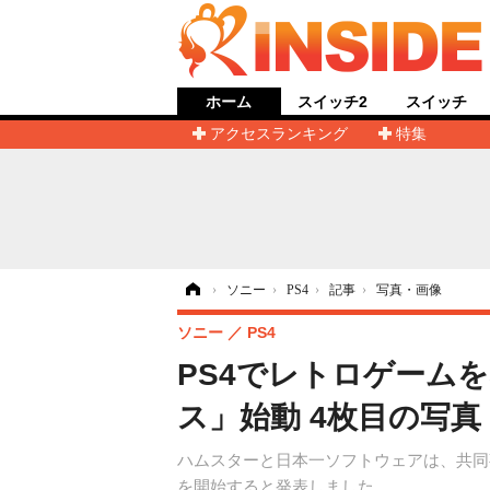
ホーム
スイッチ2
スイッチ
アクセスランキング
特集
ホーム
›
ソニー
›
PS4
›
記事
›
写真・画像
ソニー
PS4
PS4でレトロゲーム
ス」始動 4枚目の写真
ハムスターと日本一ソフトウェアは、共同事業
を開始すると発表しました。