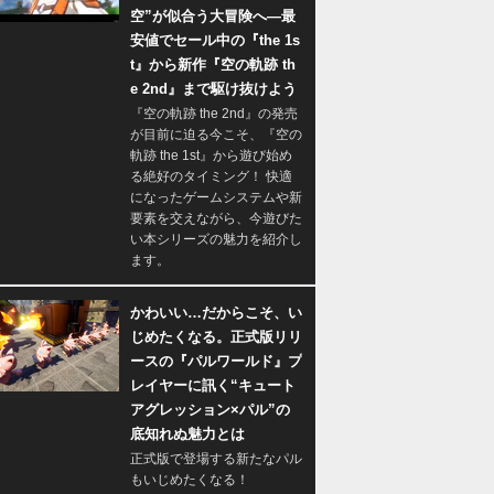
空”が似合う大冒険へ―最
安値でセール中の『the 1s
t』から新作『空の軌跡 th
e 2nd』まで駆け抜けよう
『空の軌跡 the 2nd』の発売
が目前に迫る今こそ、『空の
軌跡 the 1st』から遊び始め
る絶好のタイミング！ 快適
になったゲームシステムや新
要素を交えながら、今遊びた
い本シリーズの魅力を紹介し
ます。
かわいい…だからこそ、い
じめたくなる。正式版リリ
ースの『パルワールド』プ
レイヤーに訊く“キュート
アグレッション×パル”の
底知れぬ魅力とは
正式版で登場する新たなパル
もいじめたくなる！