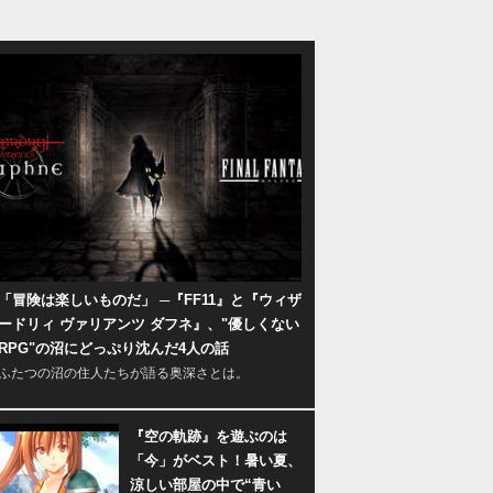
「冒険は楽しいものだ」 ─『FF11』と『ウィザ
ードリィ ヴァリアンツ ダフネ』、"優しくない
RPG"の沼にどっぷり沈んだ4人の話
ふたつの沼の住人たちが語る奥深さとは。
『空の軌跡』を遊ぶのは
「今」がベスト！暑い夏、
涼しい部屋の中で“青い