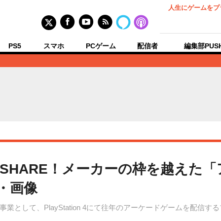
人生にゲームをプ
PS5
スマホ
PCゲーム
配信者
編集部PUS
をSHARE！メーカーの枠を越えた
・画像
として、PlayStation 4にて往年のアーケードゲームを配信