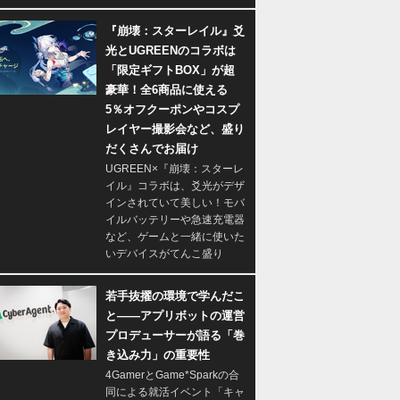
『崩壊：スターレイル』爻
光とUGREENのコラボは
「限定ギフトBOX」が超
豪華！全6商品に使える
5％オフクーポンやコスプ
レイヤー撮影会など、盛り
だくさんでお届け
UGREEN×『崩壊：スターレ
イル』コラボは、爻光がデザ
インされていて美しい！モバ
イルバッテリーや急速充電器
など、ゲームと一緒に使いた
いデバイスがてんこ盛り
若手抜擢の環境で学んだこ
と――アプリボットの運営
プロデューサーが語る「巻
き込み力」の重要性
4GamerとGame*Sparkの合
同による就活イベント「キャ