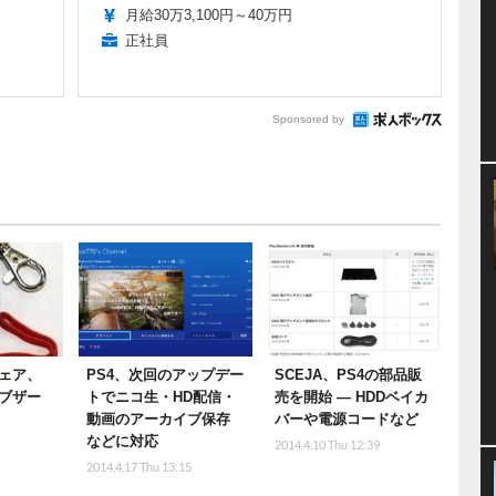
月給30万3,100円～40万円
正社員
Sponsored by
ェア、
PS4、次回のアップデー
SCEJA、PS4の部品販
ブザー
トでニコ生・HD配信・
売を開始 ― HDDベイカ
動画のアーカイブ保存
バーや電源コードなど
などに対応
2014.4.10 Thu 12:39
2014.4.17 Thu 13:15