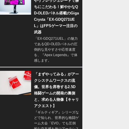
やリフレッシュレートで勝
ちにこだわる！鮮やかなQ
D-OLEDパネル搭載のGiga
Crysta「EX-GDQ271UE
L」はFPSゲーマー注目の
武器
「EX-GDQ271UEL」の魅力
であるQD-OLEDパネルの圧
倒的な見やすさや応答速度
を、『Apex Legends』で体
感します。
「まずやってみる」がアー
クシステムワークスの流
儀。世界を席巻する2.5D
格闘ゲームの開発の裏側
と、求める人物像【キャリ
アクエスト】
『ギルティギア』シリーズな
どで知られ、世界的な格闘ゲ
ーム大会「EVO」でも圧倒
的な存在感を放つアークシス