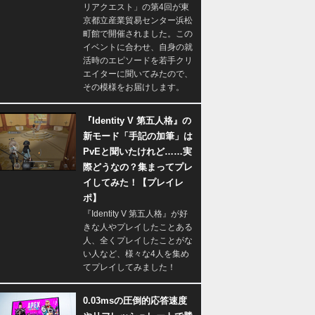
リアクエスト」の第4回が東
京都立産業貿易センター浜松
町館で開催されました。この
イベントに合わせ、自身の就
活時のエピソードを若手クリ
エイターに聞いてみたので、
その模様をお届けします。
『Identity V 第五人格』の
新モード「手記の加筆」は
PvEと聞いたけれど……実
際どうなの？集まってプレ
イしてみた！【プレイレ
ポ】
『Identity V 第五人格』が好
きな人やプレイしたことある
人、全くプレイしたことがな
い人など、様々な4人を集め
てプレイしてみました！
0.03msの圧倒的応答速度