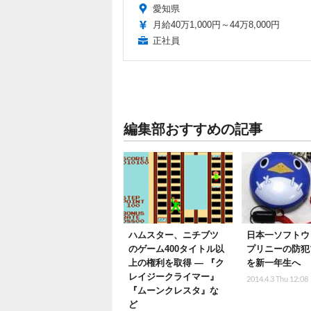
愛知県
月給40万1,000円～44万8,000円
正社員
編集部おすすめの記事
ハムスター、ニチブツ
日本一ソフトウ
のゲーム400タイトル以
プリニーの防犯
上の権利を取得 ― 『ク
を新一年生へ
レイジークライマー』
2014.4.3 Thu 12:08
『ムーンクレスタ』な
ど