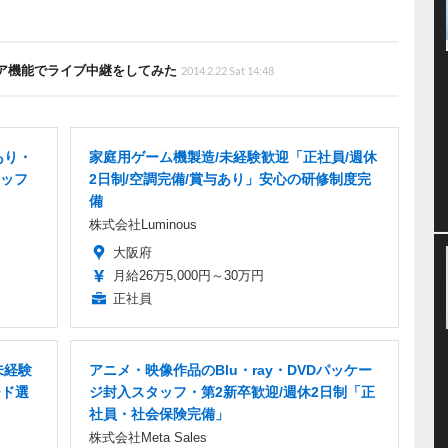
ェア機能でライブ中継をしてみた
2014.2.22 Sat 14:48
あり・
家庭用ゲーム機製造/未経験歓迎「正社員/週休
ッフ
2日制/空調完備/賞与あり」安心の研修制度完
備
株式会社Luminous
大阪府
月給26万5,000円～30万円
正社員
未経験
アニメ・映像作品のBlu・ray・DVDパッケー
ード選
ジ封入スタッフ・第2新卒歓迎/週休2日制「正
社員・社会保険完備」
株式会社Meta Sales