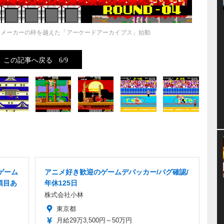
E！メーカーの枠を越えた「アーケードアーカイブス」始動
この記事へ戻る
6/9
ゲーム
アニメ好き歓迎のゲームデバッカー/バグ確認/
項目あ
年休125日
株式会社小林
東京都
月給29万3,500円～50万円