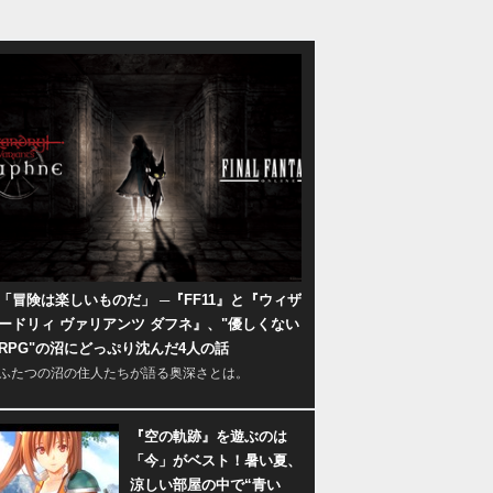
「冒険は楽しいものだ」 ─『FF11』と『ウィザ
ードリィ ヴァリアンツ ダフネ』、"優しくない
RPG"の沼にどっぷり沈んだ4人の話
ふたつの沼の住人たちが語る奥深さとは。
『空の軌跡』を遊ぶのは
「今」がベスト！暑い夏、
涼しい部屋の中で“青い