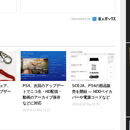
Sponsored by
ェア、
PS4、次回のアップデー
SCEJA、PS4の部品販
ブザー
トでニコ生・HD配信・
売を開始 ― HDDベイカ
動画のアーカイブ保存
バーや電源コードなど
などに対応
2014.4.10 Thu 12:39
2014.4.17 Thu 13:15