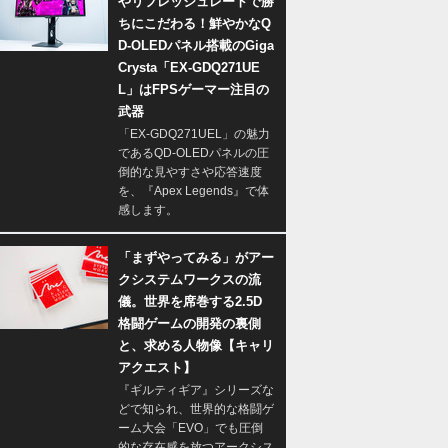
やリフレッシュレートで勝
ちにこだわる！鮮やかなQ
D-OLEDパネル搭載のGiga
Crysta「EX-GDQ271UE
L」はFPSゲーマー注目の
武器
「EX-GDQ271UEL」の魅力
であるQD-OLEDパネルの圧
倒的な見やすさや応答速度
を、『Apex Legends』で体
感します。
「まずやってみる」がアー
クシステムワークスの流
儀。世界を席巻する2.5D
格闘ゲームの開発の裏側
と、求める人物像【キャリ
アクエスト】
『ギルティギア』シリーズな
どで知られ、世界的な格闘ゲ
ーム大会「EVO」でも圧倒
的な存在感を放つアークシス