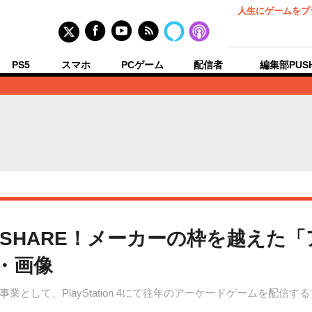
人生にゲームをプ
PS5
スマホ
PCゲーム
配信者
編集部PUS
をSHARE！メーカーの枠を越えた
・画像
として、PlayStation 4にて往年のアーケードゲームを配信