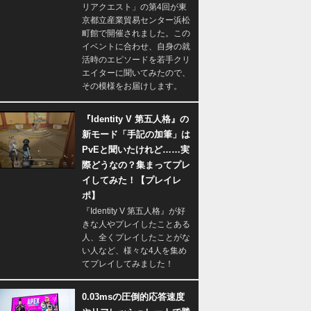
リアクエスト」の第4回が東
京都立産業貿易センター浜松
町館で開催されました。この
イベントに合わせ、自身の就
活時のエピソードを若手クリ
エイターに聞いてみたので、
その模様をお届けします。
『Identity V 第五人格』の
新モード「手記の加筆」は
PvEと聞いたけれど……実
際どうなの？集まってプレ
イしてみた！【プレイレ
ポ】
『Identity V 第五人格』が好
きな人やプレイしたことある
人、全くプレイしたことがな
い人など、様々な4人を集め
てプレイしてみました！
0.03msの圧倒的応答速度