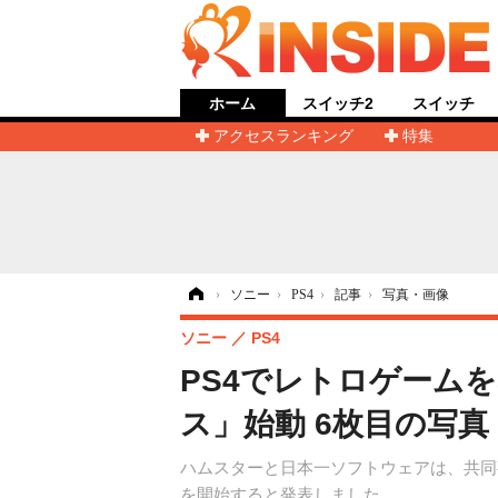
ホーム
スイッチ2
スイッチ
アクセスランキング
特集
ホーム
›
ソニー
›
PS4
›
記事
›
写真・画像
ソニー
PS4
PS4でレトロゲーム
ス」始動 6枚目の写真
ハムスターと日本一ソフトウェアは、共同事業
を開始すると発表しました。