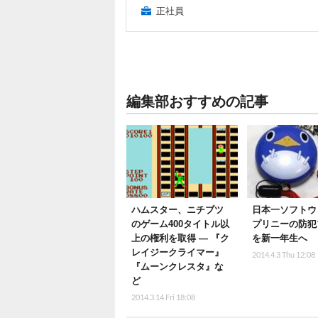
正社員
編集部おすすめの記事
ハムスター、ニチブツ
日本一ソフトウ
のゲーム400タイトル以
プリニーの防犯
上の権利を取得 ― 『ク
を新一年生へ
レイジークライマー』
2014.4.3 Thu 12:08
『ムーンクレスタ』な
ど
2014.3.14 Fri 18:08