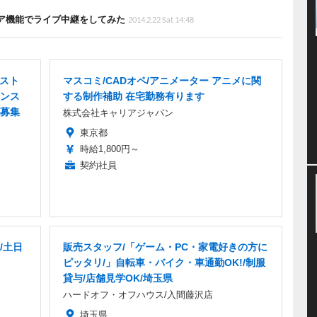
ェア機能でライブ中継をしてみた
2014.2.22 Sat 14:48
ラスト
マスコミ/CADオペ/アニメーター アニメに関
ンス
する制作補助 在宅勤務有ります
募集
株式会社キャリアジャパン
東京都
時給1,800円～
契約社員
/土日
販売スタッフ/「ゲーム・PC・家電好きの方に
ピッタリ/」自転車・バイク・車通勤OK!/制服
貸与/店舗見学OK/埼玉県
ハードオフ・オフハウス/入間藤沢店
埼玉県