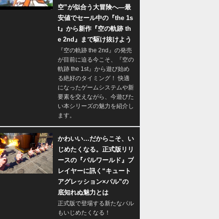
空”が似合う大冒険へ―最
安値でセール中の『the 1s
t』から新作『空の軌跡 th
e 2nd』まで駆け抜けよう
『空の軌跡 the 2nd』の発売
が目前に迫る今こそ、『空の
軌跡 the 1st』から遊び始め
る絶好のタイミング！ 快適
になったゲームシステムや新
要素を交えながら、今遊びた
い本シリーズの魅力を紹介し
ます。
かわいい…だからこそ、い
じめたくなる。正式版リリ
ースの『パルワールド』プ
レイヤーに訊く“キュート
アグレッション×パル”の
底知れぬ魅力とは
正式版で登場する新たなパル
もいじめたくなる！