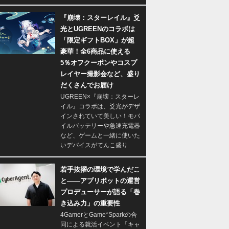
『崩壊：スターレイル』爻
光とUGREENのコラボは
「限定ギフトBOX」が超
豪華！全6商品に使える
5％オフクーポンやコスプ
レイヤー撮影会など、盛り
だくさんでお届け
UGREEN×『崩壊：スターレ
イル』コラボは、爻光がデザ
インされていて美しい！モバ
イルバッテリーや急速充電器
など、ゲームと一緒に使いた
いデバイスがてんこ盛り
若手抜擢の環境で学んだこ
と――アプリボットの運営
プロデューサーが語る「巻
き込み力」の重要性
4GamerとGame*Sparkの合
同による就活イベント「キャ