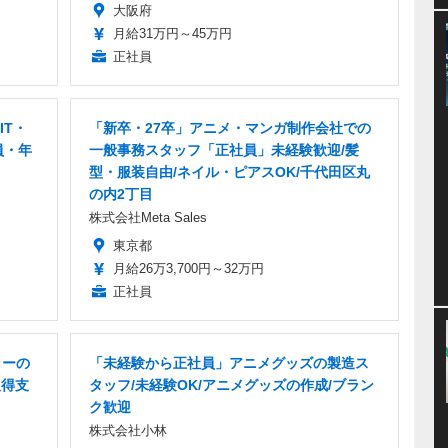
大阪府
月給31万円～45万円
正社員
IT・
「新卒・27卒」アニメ・マンガ制作会社での
員・年
一般事務スタッフ「正社員」未経験歓迎/髪
型・服装自由/ネイル・ピアスOK/千代田区丸
の内2丁目
株式会社Meta Sales
東京都
月給26万3,700円～32万円
正社員
ラーの
「未経験から正社員」アニメグッズの製造ス
取得支
タッフ/未経験OK/アニメグッズの作成/ブラン
ク歓迎
株式会社小林