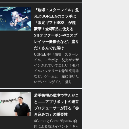
『崩壊：スターレイル』爻
光とUGREENのコラボは
「限定ギフトBOX」が超
豪華！全6商品に使える
5％オフクーポンやコスプ
レイヤー撮影会など、盛り
だくさんでお届け
UGREEN×『崩壊：スターレ
イル』コラボは、爻光がデザ
インされていて美しい！モバ
イルバッテリーや急速充電器
など、ゲームと一緒に使いた
いデバイスがてんこ盛り
若手抜擢の環境で学んだこ
と――アプリボットの運営
プロデューサーが語る「巻
き込み力」の重要性
4GamerとGame*Sparkの合
同による就活イベント「キャ