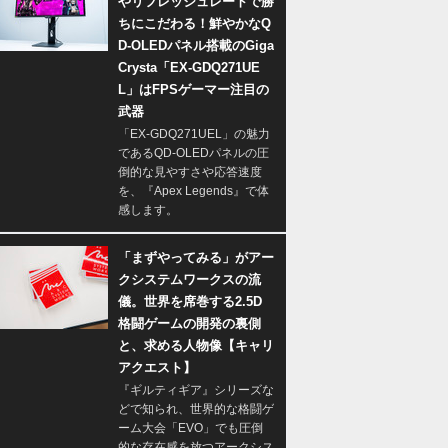
やリフレッシュレートで勝
ちにこだわる！鮮やかなQ
D-OLEDパネル搭載のGiga
Crysta「EX-GDQ271UE
L」はFPSゲーマー注目の
武器
「EX-GDQ271UEL」の魅力
であるQD-OLEDパネルの圧
倒的な見やすさや応答速度
を、『Apex Legends』で体
感します。
「まずやってみる」がアー
クシステムワークスの流
儀。世界を席巻する2.5D
格闘ゲームの開発の裏側
と、求める人物像【キャリ
アクエスト】
『ギルティギア』シリーズな
どで知られ、世界的な格闘ゲ
ーム大会「EVO」でも圧倒
的な存在感を放つアークシス