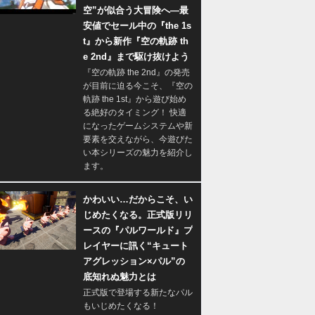
空”が似合う大冒険へ―最
安値でセール中の『the 1s
t』から新作『空の軌跡 th
e 2nd』まで駆け抜けよう
『空の軌跡 the 2nd』の発売
が目前に迫る今こそ、『空の
軌跡 the 1st』から遊び始め
る絶好のタイミング！ 快適
になったゲームシステムや新
要素を交えながら、今遊びた
い本シリーズの魅力を紹介し
ます。
かわいい…だからこそ、い
じめたくなる。正式版リリ
ースの『パルワールド』プ
レイヤーに訊く“キュート
アグレッション×パル”の
底知れぬ魅力とは
正式版で登場する新たなパル
もいじめたくなる！