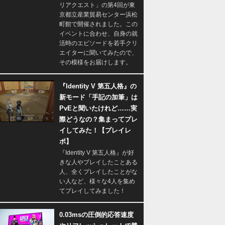
リアクエスト」の第4回が東
京都立産業貿易センター浜松
町館で開催されました。この
イベントに合わせ、自身の就
活時のエピソードを若手クリ
エイターに聞いてみたので、
その模様をお届けします。
『Identity V 第五人格』の
新モード「手記の加筆」は
PvEと聞いたけれど……実
際どうなの？集まってプレ
イしてみた！【プレイレ
ポ】
『Identity V 第五人格』が好
きな人やプレイしたことある
人、全くプレイしたことがな
い人など、様々な4人を集め
てプレイしてみました！
0.03msの圧倒的応答速度