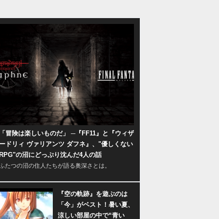
「冒険は楽しいものだ」 ─『FF11』と『ウィザ
ードリィ ヴァリアンツ ダフネ』、"優しくない
RPG"の沼にどっぷり沈んだ4人の話
ふたつの沼の住人たちが語る奥深さとは。
『空の軌跡』を遊ぶのは
「今」がベスト！暑い夏、
涼しい部屋の中で“青い