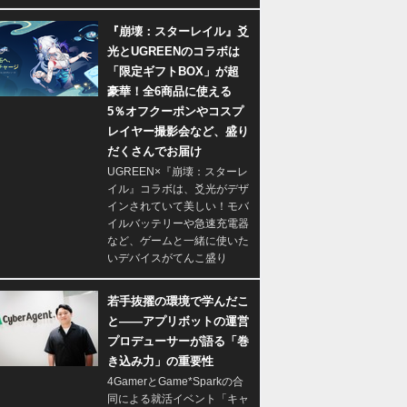
『崩壊：スターレイル』爻
光とUGREENのコラボは
「限定ギフトBOX」が超
豪華！全6商品に使える
5％オフクーポンやコスプ
レイヤー撮影会など、盛り
だくさんでお届け
UGREEN×『崩壊：スターレ
イル』コラボは、爻光がデザ
インされていて美しい！モバ
イルバッテリーや急速充電器
など、ゲームと一緒に使いた
いデバイスがてんこ盛り
若手抜擢の環境で学んだこ
と――アプリボットの運営
プロデューサーが語る「巻
き込み力」の重要性
4GamerとGame*Sparkの合
同による就活イベント「キャ