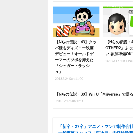
【Nらの伝説・43】クッ
【Nらの伝説・4
パ様もディズニー映画
OTHER2』ふ
デビュー！オールドゲ
い 参加準備O
ーマーのツボを抑えた
2013.3.17 Sun 11:0
「シュガー・ラッシ
ュ」
2013.3.24 Sun 11:00
【Nらの伝説・39】Wii U「Miivers
2013.2.17 Sun 12:00
「新卒・27卒」アニメ・マンガ制作会
一般事務スタッフ「正社員」未経験歓迎