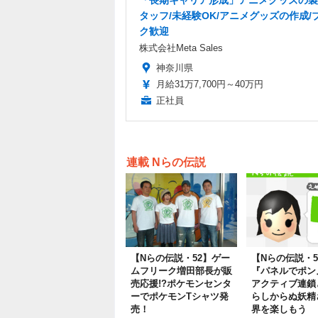
タッフ/未経験OK/アニメグッズの作成/
ク歓迎
株式会社Meta Sales
神奈川県
月給31万7,700円～40万円
正社員
連載 Nらの伝説
【Nらの伝説・52】ゲー
【Nらの伝説・5
ムフリーク増田部長が販
『パネルでポン
売応援!?ポケモンセンタ
アクティブ連鎖
ーでポケモンTシャツ発
らしからぬ妖精
売！
界を楽しもう