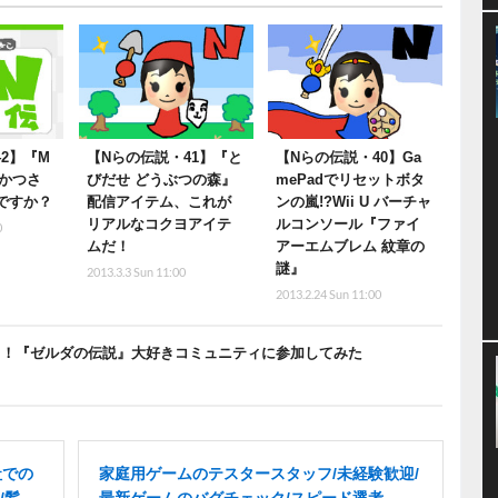
2】『M
【Nらの伝説・41】『と
【Nらの伝説・40】Ga
っかつさ
びだせ どうぶつの森』
mePadでリセットボタ
Kですか？
配信アイテム、これが
ンの嵐!?Wii U バーチャ
リアルなコクヨアイテ
ルコンソール『ファイ
0
ムだ！
アーエムブレム 紋章の
謎』
2013.3.3 Sun 11:00
2013.2.24 Sun 11:00
e」で語る！『ゼルダの伝説』大好きコミュニティに参加してみた
社での
家庭用ゲームのテスタースタッフ/未経験歓迎/
/髪
最新ゲームのバグチェック/スピード選考