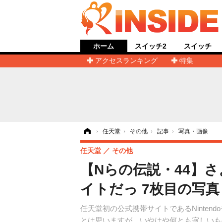
ホーム
スイッチ2
スイッチ
アクセスランキング
特集
ホーム
›
任天堂
›
その他
›
記事
›
写真・画像
任天堂
その他
【Nらの伝説・44】さ
イトだっ 7枚目の写
任天堂初の公式携帯サイトであるNinte
とは思いますが、いやはや何とも寂しいも