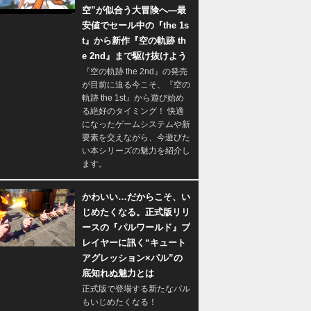
空”が似合う大冒険へ―最
安値でセール中の『the 1s
t』から新作『空の軌跡 th
e 2nd』まで駆け抜けよう
『空の軌跡 the 2nd』の発売
が目前に迫る今こそ、『空の
軌跡 the 1st』から遊び始め
る絶好のタイミング！ 快適
になったゲームシステムや新
要素を交えながら、今遊びた
い本シリーズの魅力を紹介し
ます。
かわいい…だからこそ、い
じめたくなる。正式版リリ
ースの『パルワールド』プ
レイヤーに訊く“キュート
アグレッション×パル”の
底知れぬ魅力とは
正式版で登場する新たなパル
もいじめたくなる！