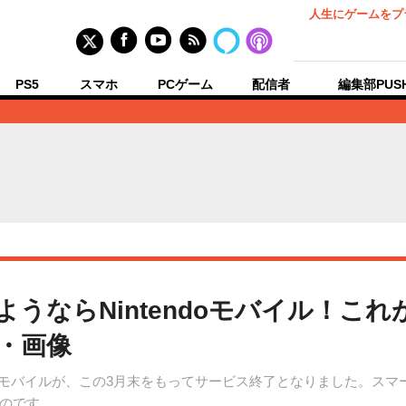
人生にゲームをプ
PS5
スマホ
PCゲーム
配信者
編集部PUS
ようならNintendoモバイル！こ
真・画像
ndoモバイルが、この3月末をもってサービス終了となりました。ス
のです。