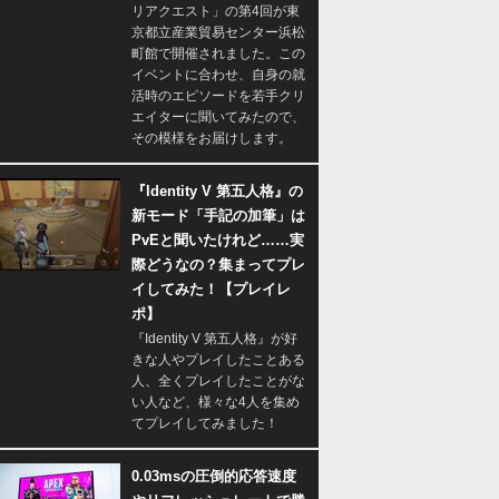
リアクエスト」の第4回が東
京都立産業貿易センター浜松
町館で開催されました。この
イベントに合わせ、自身の就
活時のエピソードを若手クリ
エイターに聞いてみたので、
その模様をお届けします。
『Identity V 第五人格』の
新モード「手記の加筆」は
PvEと聞いたけれど……実
際どうなの？集まってプレ
イしてみた！【プレイレ
ポ】
『Identity V 第五人格』が好
きな人やプレイしたことある
人、全くプレイしたことがな
い人など、様々な4人を集め
てプレイしてみました！
0.03msの圧倒的応答速度