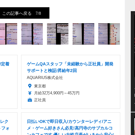
この記事へ戻る
7/8
/定着
ゲームQAスタッフ「未経験から正社員」開発
サポートと検証/昇給年2回
AQUARIUS株式会社
東京都
月給32万4,900円～45万円
正社員
レク
日払いOKで即日収入/カウンターレディ/アニ
トフォ
メ・ゲーム好きさん必見!高円寺のサブカルコ
ンカフェです 優しい女性店長がいるから安心/