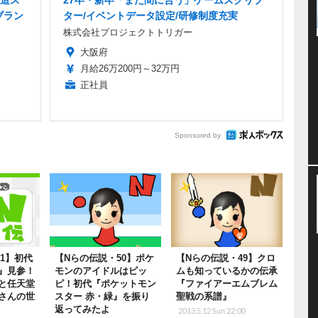
ブラン
ター/イベントデータ設定/研修制度充実
株式会社プロジェクトトリガー
大阪府
月給26万200円～32万円
正社員
Sponsored by
1】初代
【Nらの伝説・50】ポケ
【Nらの伝説・49】クロ
』見参！
モンのアイドルはピッ
ムも知っているかの伝承
と任天堂
ピ！初代『ポケットモン
『ファイアーエムブレム
さんの世
スター 赤・緑』を振り
聖戦の系譜』
返ってみたよ
2013.5.12 Sun 22:00