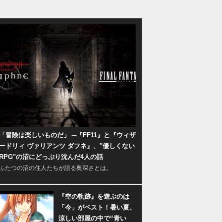
「冒険は楽しいものだ」 ─『FF11』と『ウィザ
ードリィ ヴァリアンツ ダフネ』、"優しくない
RPG"の沼にどっぷり沈んだ4人の話
ふたつの沼の住人たちが語る奥深さとは。
『空の軌跡』を遊ぶのは
「今」がベスト！暑い夏、
涼しい部屋の中で“青い