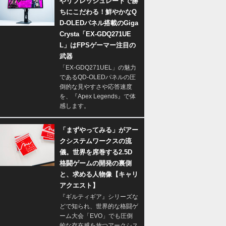
やリフレッシュレートで勝
ちにこだわる！鮮やかなQ
D-OLEDパネル搭載のGiga
Crysta「EX-GDQ271UE
L」はFPSゲーマー注目の
武器
「EX-GDQ271UEL」の魅力
であるQD-OLEDパネルの圧
倒的な見やすさや応答速度
を、『Apex Legends』で体
感します。
「まずやってみる」がアー
クシステムワークスの流
儀。世界を席巻する2.5D
格闘ゲームの開発の裏側
と、求める人物像【キャリ
アクエスト】
『ギルティギア』シリーズな
どで知られ、世界的な格闘ゲ
ーム大会「EVO」でも圧倒
的な存在感を放つアークシス