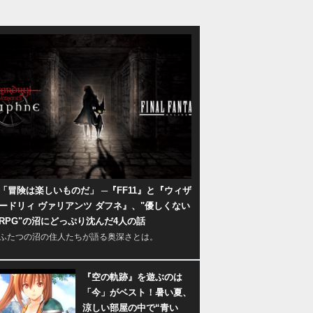
「冒険は楽しいものだ」 ─『FF11』と『ウィザ
ードリィ ヴァリアンツ ダフネ』、"優しくない
RPG"の沼にどっぷり沈んだ4人の話
ふたつの沼の住人たちが語る奥深さとは。
『空の軌跡』を遊ぶのは
「今」がベスト！暑い夏、
涼しい部屋の中で“青い