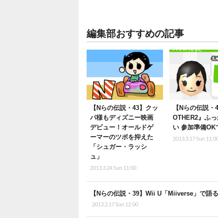
編集部おすすめの記事
【Nらの伝説・43】クッ
【Nらの伝説・4
パ様もディズニー映画
OTHER2』ふ
デビュー！オールドゲ
い 参加準備O
ーマーのツボを抑えた
2013.3.17 Sun 11:0
「シュガー・ラッシ
ュ」
2013.3.24 Sun 11:00
【Nらの伝説・39】Wii U「Miivers
2013.2.17 Sun 12:00