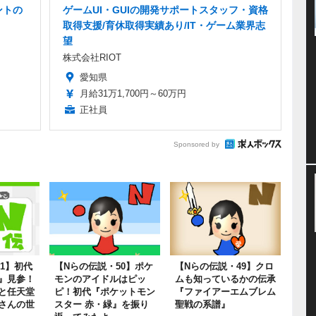
ントの
ゲームUI・GUIの開発サポートスタッフ・資格
取得支援/育休取得実績あり/IT・ゲーム業界志
望
株式会社RIOT
愛知県
月給31万1,700円～60万円
正社員
Sponsored by
1】初代
【Nらの伝説・50】ポケ
【Nらの伝説・49】クロ
』見参！
モンのアイドルはピッ
ムも知っているかの伝承
と任天堂
ピ！初代『ポケットモン
『ファイアーエムブレム
さんの世
スター 赤・緑』を振り
聖戦の系譜』