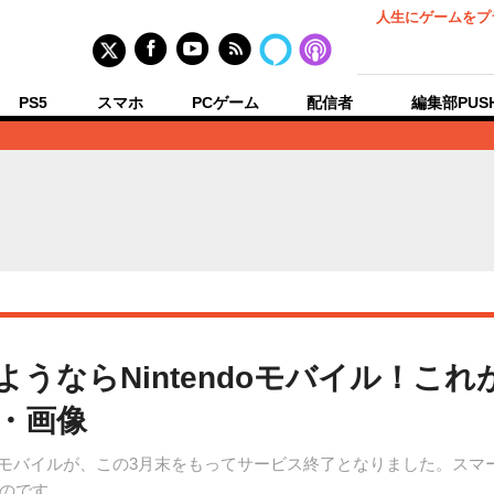
人生にゲームをプ
PS5
スマホ
PCゲーム
配信者
編集部PUS
ようならNintendoモバイル！こ
真・画像
ndoモバイルが、この3月末をもってサービス終了となりました。ス
のです。