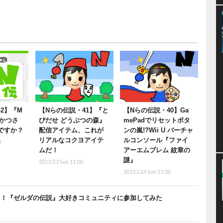
2】『M
【Nらの伝説・41】『と
【Nらの伝説・40】Ga
っかつさ
びだせ どうぶつの森』
mePadでリセットボタ
Kですか？
配信アイテム、これが
ンの嵐!?Wii U バーチャ
リアルなコクヨアイテ
ルコンソール『ファイ
0
ムだ！
アーエムブレム 紋章の
謎』
2013.3.3 Sun 11:00
2013.2.24 Sun 11:00
e」で語る！『ゼルダの伝説』大好きコミュニティに参加してみた