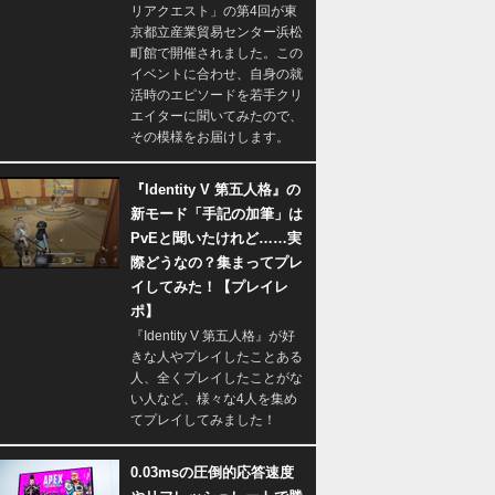
リアクエスト」の第4回が東
京都立産業貿易センター浜松
町館で開催されました。この
イベントに合わせ、自身の就
活時のエピソードを若手クリ
エイターに聞いてみたので、
その模様をお届けします。
『Identity V 第五人格』の
新モード「手記の加筆」は
PvEと聞いたけれど……実
際どうなの？集まってプレ
イしてみた！【プレイレ
ポ】
『Identity V 第五人格』が好
きな人やプレイしたことある
人、全くプレイしたことがな
い人など、様々な4人を集め
てプレイしてみました！
0.03msの圧倒的応答速度