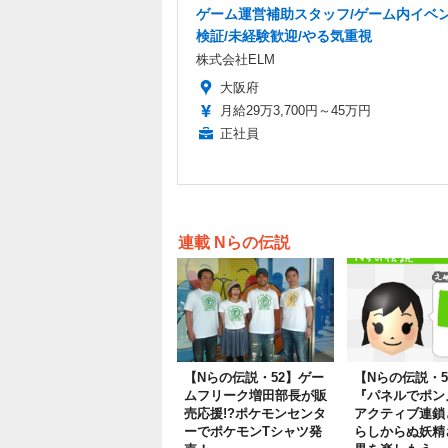
ゲーム運営補助スタッフ/ゲーム内イベ
検証/未経験歓迎/やる気重視
株式会社ELM
大阪府
月給29万3,700円～45万円
正社員
連載 Nらの伝説
【Nらの伝説・52】ゲー
【Nらの伝説・5
ムフリーク増田部長が販
『パネルでポン
売応援!?ポケモンセンタ
アクティブ連鎖
ーでポケモンTシャツ発
らしからぬ妖精