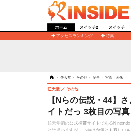
ホーム
スイッチ2
スイッチ
アクセスランキング
特集
ホーム
›
任天堂
›
その他
›
記事
›
写真・画像
任天堂
その他
【Nらの伝説・44】さ
イトだっ 3枚目の写
任天堂初の公式携帯サイトであるNinte
とは思いますが、いやはや何とも寂しいも