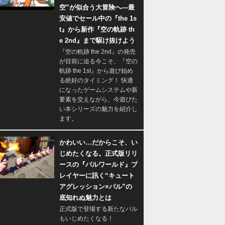
空”が似合う大冒険へ―最
安値でセール中の『the 1s
t』から新作『空の軌跡 th
e 2nd』まで駆け抜けよう
『空の軌跡 the 2nd』の発売
が目前に迫る今こそ、『空の
軌跡 the 1st』から遊び始め
る絶好のタイミング！ 快適
になったゲームシステムや新
要素を交えながら、今遊びた
い本シリーズの魅力を紹介し
ます。
かわいい…だからこそ、い
じめたくなる。正式版リリ
ースの『パルワールド』プ
レイヤーに訊く“キュート
アグレッション×パル”の
底知れぬ魅力とは
正式版で登場する新たなパル
もいじめたくなる！