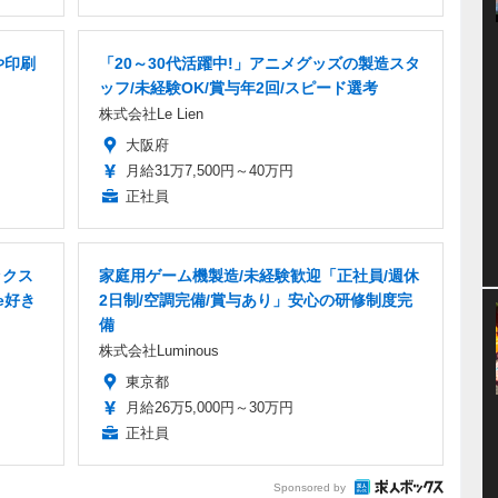
や印刷
「20～30代活躍中!」アニメグッズの製造スタ
ッフ/未経験OK/賞与年2回/スピード選考
株式会社Le Lien
大阪府
月給31万7,500円～40万円
正社員
ックス
家庭用ゲーム機製造/未経験歓迎「正社員/週休
e好き
2日制/空調完備/賞与あり」安心の研修制度完
備
株式会社Luminous
東京都
月給26万5,000円～30万円
正社員
Sponsored by