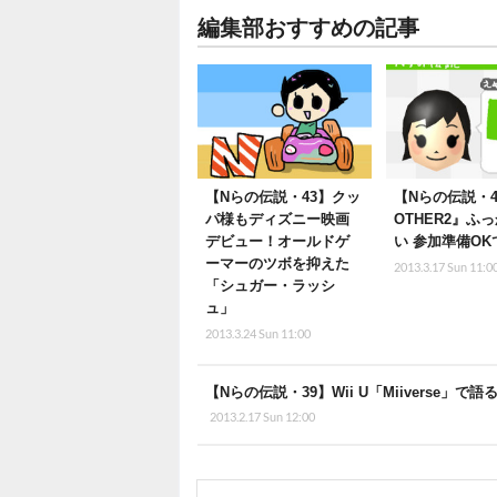
編集部おすすめの記事
【Nらの伝説・43】クッ
【Nらの伝説・4
パ様もディズニー映画
OTHER2』ふ
デビュー！オールドゲ
い 参加準備O
ーマーのツボを抑えた
2013.3.17 Sun 11:0
「シュガー・ラッシ
ュ」
2013.3.24 Sun 11:00
【Nらの伝説・39】Wii U「Miivers
2013.2.17 Sun 12:00