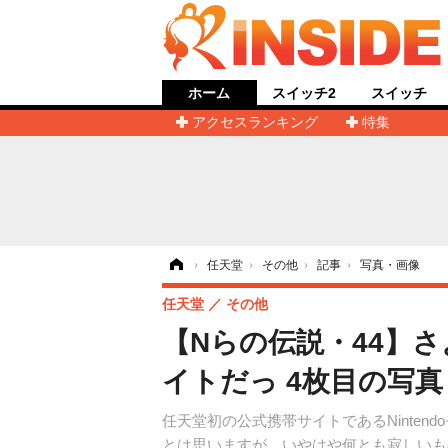
ホーム
スイッチ2
スイッチ
アクセスランキング
特集
ホーム
›
任天堂
›
その他
›
記事
›
写真・画像
任天堂
その他
【Nらの伝説・44】さ
イトだっ 4枚目の写
任天堂初の公式携帯サイトであるNinte
とは思いますが、いやはや何とも寂しいも