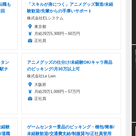
転職も
「スキルが身につく」アニメグッズ製造/未経
2回
験歓迎/先輩からの手厚いサポート
株式会社ELシステム
東京都
月給29万5,300円～60万円
正社員
スタン
アニメグッズの仕分け/未経験OK/キャラ商品
・駅チ
のピッキング/月30万以上可
株式会社Le Lien
大阪府
月給29万1,000円～57万円
正社員
未経験
ゲームセンター景品のピッキング・梱包/簡単/
/退職
未経験歓迎/交通費支給/制服貸与/正社員登用