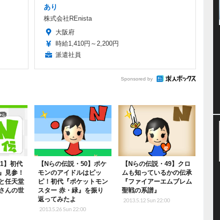
あり
株式会社REnista
大阪府
時給1,410円～2,200円
派遣社員
Sponsored by
1】初代
【Nらの伝説・50】ポケ
【Nらの伝説・49】クロ
』見参！
モンのアイドルはピッ
ムも知っているかの伝承
と任天堂
ピ！初代『ポケットモン
『ファイアーエムブレム
さんの世
スター 赤・緑』を振り
聖戦の系譜』
返ってみたよ
2013.5.12 Sun 22:00
2013.5.26 Sun 22:00