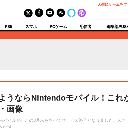
人生にゲームをプ
PS5
スマホ
PCゲーム
配信者
編集部PUS
ようならNintendoモバイル！こ
真・画像
ndoモバイルが、この3月末をもってサービス終了となりました。ス
のです。