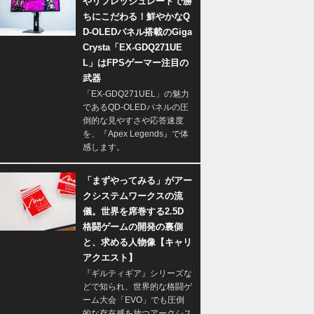
やリフレッシュレートで勝
ちにこだわる！鮮やかなQ
D-OLEDパネル搭載のGiga
Crysta「EX-GDQ271UE
L」はFPSゲーマー注目の
武器
「EX-GDQ271UEL」の魅力
であるQD-OLEDパネルの圧
倒的な見やすさや応答速度
を、『Apex Legends』で体
感します。
「まずやってみる」がアー
クシステムワークスの流
儀。世界を席巻する2.5D
格闘ゲームの開発の裏側
と、求める人物像【キャリ
アクエスト】
『ギルティギア』シリーズな
どで知られ、世界的な格闘ゲ
ーム大会「EVO」でも圧倒
的な存在感を放つアークシス