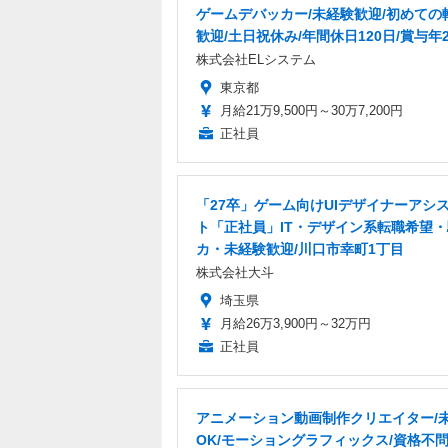
ゲームデバッカー/未経験歓迎/初めての
歓迎/土日祝休み/年間休日120日/賞与年
株式会社ELシステム
東京都
月給21万9,500円～30万7,200円
正社員
「27卒」ゲーム向けUIデザイナーアシ
ト「正社員」IT・デザイン系転職希望
カ・未経験歓迎/川口市幸町1丁目
株式会社大斗
埼玉県
月給26万3,900円～32万円
正社員
アニメーション動画制作クリエイター/
OK/モーショングラフィックス/資格不問