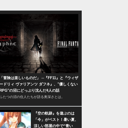
「冒険は楽しいものだ」 ─『FF11』と『ウィザ
ードリィ ヴァリアンツ ダフネ』、"優しくない
RPG"の沼にどっぷり沈んだ4人の話
ふたつの沼の住人たちが語る奥深さとは。
『空の軌跡』を遊ぶのは
「今」がベスト！暑い夏、
涼しい部屋の中で“青い