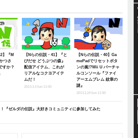
2】『M
【Nらの伝説・41】『と
【Nらの伝説・40】Ga
っかつさ
びだせ どうぶつの森』
mePadでリセットボタ
Kですか？
配信アイテム、これが
ンの嵐!?Wii U バーチャ
リアルなコクヨアイテ
ルコンソール『ファイ
0
ムだ！
アーエムブレム 紋章の
謎』
2013.3.3 Sun 11:00
2013.2.24 Sun 11:00
e」で語る！『ゼルダの伝説』大好きコミュニティに参加してみた