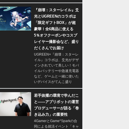
『崩壊：スターレイル』爻
光とUGREENのコラボは
「限定ギフトBOX」が超
豪華！全6商品に使える
5％オフクーポンやコスプ
レイヤー撮影会など、盛り
だくさんでお届け
UGREEN×『崩壊：スターレ
イル』コラボは、爻光がデザ
インされていて美しい！モバ
イルバッテリーや急速充電器
など、ゲームと一緒に使いた
いデバイスがてんこ盛り
若手抜擢の環境で学んだこ
と――アプリボットの運営
プロデューサーが語る「巻
き込み力」の重要性
4GamerとGame*Sparkの合
同による就活イベント「キャ