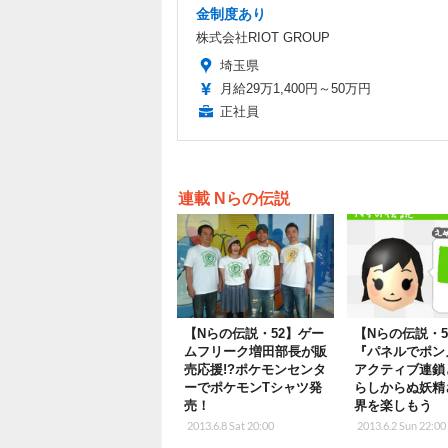
金制度あり
株式会社RIOT GROUP
埼玉県
月給29万1,400円～50万円
正社員
連載 Nらの伝説
【Nらの伝説・52】ゲー
【Nらの伝説・5
ムフリーク増田部長が販
『パネルでポン
売応援!?ポケモンセンタ
アクティブ連鎖
ーでポケモンTシャツ発
らしからぬ妖精
売！
界を楽しもう
2013.6.8 Sat 20:00
2013.6.2 Sun 22:00