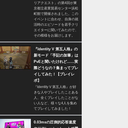
リアクエスト」の第4回が東
京都立産業貿易センター浜松
町館で開催されました。この
イベントに合わせ、自身の就
活時のエピソードを若手クリ
エイターに聞いてみたので、
その模様をお届けします。
『Identity V 第五人格』の
新モード「手記の加筆」は
PvEと聞いたけれど……実
際どうなの？集まってプレ
イしてみた！【プレイレ
ポ】
『Identity V 第五人格』が好
きな人やプレイしたことある
人、全くプレイしたことがな
い人など、様々な4人を集め
てプレイしてみました！
0.03msの圧倒的応答速度