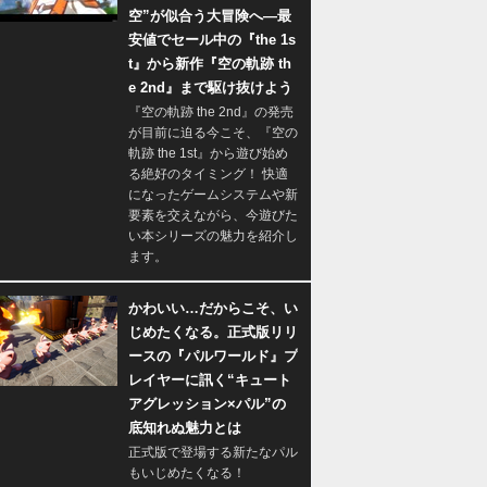
空”が似合う大冒険へ―最
安値でセール中の『the 1s
t』から新作『空の軌跡 th
e 2nd』まで駆け抜けよう
『空の軌跡 the 2nd』の発売
が目前に迫る今こそ、『空の
軌跡 the 1st』から遊び始め
る絶好のタイミング！ 快適
になったゲームシステムや新
要素を交えながら、今遊びた
い本シリーズの魅力を紹介し
ます。
かわいい…だからこそ、い
じめたくなる。正式版リリ
ースの『パルワールド』プ
レイヤーに訊く“キュート
アグレッション×パル”の
底知れぬ魅力とは
正式版で登場する新たなパル
もいじめたくなる！