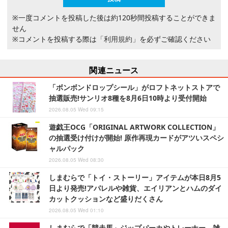
※一度コメントを投稿した後は約120秒間投稿することができま
せん
※コメントを投稿する際は
「利用規約」
を必ずご確認ください
関連ニュース
「ボンボンドロップシール」がロフトネットストアで
抽選販売!サンリオ8種を8月6日10時より受付開始
2026.08.05 Wed 09:15
遊戯王OCG「ORIGINAL ARTWORK COLLECTION」
の抽選受け付けが開始! 原作再現カードがアツいスペシ
ャルパック
2026.08.05 Wed 08:30
しまむらで「トイ・ストーリー」アイテムが本日8月5
日より発売!アパレルや雑貨、エイリアンとハムのダイ
カットクッションなど盛りだくさん
2026.08.05 Wed 01:10
しまむらで「競走馬」ジップパーカやトレーナー、雑