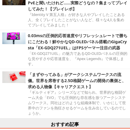
PvEと聞いたけれど……実際どうなの？集まってプレイ
してみた！【プレイレポ】
『Identity V 第五人格』が好きな人やプレイしたことある
人、全くプレイしたことがない人など、様々な4人を集め
てプレイしてみました！
0.03msの圧倒的応答速度やリフレッシュレートで勝ち
にこだわる！鮮やかなQD-OLEDパネル搭載のGigaCry
sta「EX-GDQ271UEL」はFPSゲーマー注目の武器
「EX-GDQ271UEL」の魅力であるQD-OLEDパネルの圧倒的
な見やすさや応答速度を、『Apex Legends』で体感しま
す。
「まずやってみる」がアークシステムワークスの流
儀。世界を席巻する2.5D格闘ゲームの開発の裏側と、
求める人物像【キャリアクエスト】
『ギルティギア』シリーズなどで知られ、世界的な格闘ゲ
ーム大会「EVO」でも圧倒的な存在感を放つアークシステ
ムワークス。同社はどのような組織体制で、いかにして世
界中のファンを熱狂させるゲームを生み出しているのでし
ょうか。
おすすめ記事