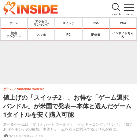
search
menu
アクセス
ホーム
スイッチ
PS5
PS4
ランキング
読者
インサイドちゃ
スマホ
PC
配信者
アンケート
ん
ゲーム
Nintendo Switch 2
値上げの「スイッチ2」、お得な「ゲーム選択
バンドル」が米国で発表―本体と選んだゲーム
1タイトルを安く購入可能
選べるゲームは『マリオカート ワールド』『ドンキーコング バナンザ』『ぽこ
あ ポケモン』の3種類。本体とゲームを別々に購入するよりもお得に。
2026.5.13 Wed 0:25