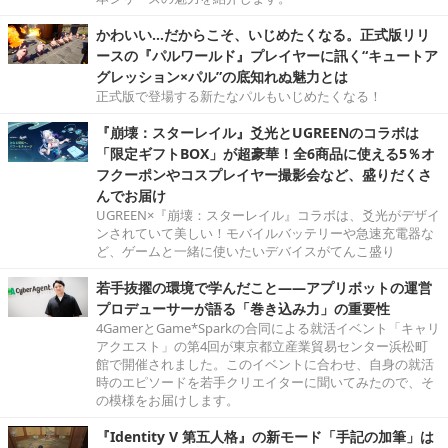
かわいい…だからこそ、いじめたくなる。正式版リリ
ースの『パルワールド』プレイヤーに訊く“キュートア
グレッション×パル”の底知れぬ魅力とは
正式版で登場する新たなパルもいじめたくなる！
『崩壊：スターレイル』爻光とUGREENのコラボは
「限定ギフトBOX」が超豪華！全6商品に使える5％オ
フクーポンやコスプレイヤー撮影会など、盛りだくさ
んでお届け
UGREEN×『崩壊：スターレイル』コラボは、爻光がデザイ
ンされていて美しい！モバイルバッテリーや急速充電器な
ど、ゲームと一緒に使いたいデバイスがてんこ盛り
若手抜擢の環境で学んだこと――アプリボットの運営
プロデューサーが語る「巻き込み力」の重要性
4GamerとGame*Sparkの合同による就活イベント「キャリ
アクエスト」の第4回が東京都立産業貿易センター浜松町
館で開催されました。このイベントに合わせ、自身の就活
時のエピソードを若手クリエイターに聞いてみたので、そ
の模様をお届けします。
『Identity V 第五人格』の新モード「手記の加筆」は