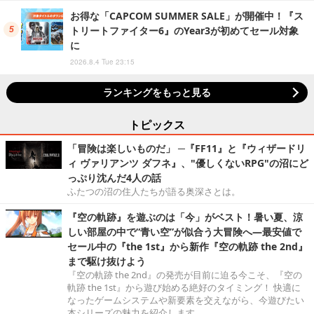
お得な「CAPCOM SUMMER SALE」が開催中！『ス
トリートファイター6』のYear3が初めてセール対象
に
2026.8.4 Tue 23:15
ランキングをもっと見る
トピックス
「冒険は楽しいものだ」 ─『FF11』と『ウィザードリ
ィ ヴァリアンツ ダフネ』、"優しくないRPG"の沼にど
っぷり沈んだ4人の話
ふたつの沼の住人たちが語る奥深さとは。
『空の軌跡』を遊ぶのは「今」がベスト！暑い夏、涼
しい部屋の中で“青い空”が似合う大冒険へ―最安値で
セール中の『the 1st』から新作『空の軌跡 the 2nd』
まで駆け抜けよう
『空の軌跡 the 2nd』の発売が目前に迫る今こそ、『空の
軌跡 the 1st』から遊び始める絶好のタイミング！ 快適に
なったゲームシステムや新要素を交えながら、今遊びたい
本シリーズの魅力を紹介します。