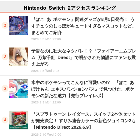
Nintendo Switch 2アクセスランキング
『ぽこ あ ポケモン』関連グッズが8月5日発売！ う
すチュウのしっぽがキュートすぎるマスコットなど、
まとめてご紹介
2026.8.3 Mon 22:00
予告なのに壮大なネタバレ！？「ファイアーエムブレ
ム 万紫千紅 Direct」で明かされた物語にファンも震
え上がる
2026.8.5 Wed 0:25
水中のポケモンってこんなに可愛いの!? 『ぽこ あ
ぽけもん エキスパンションパス』で見つけた、ポケ
モンの新たな魅力【先行プレイレポ】
2026.8.3 Mon 22:00
『スプラトゥーン レイダース』スイッチ2本体セット
が発売決定！ すりみ連合カラーの新色ジョイコン2も
【Nintendo Direct 2026.6.9】
2026.6.10 Wed 0:00