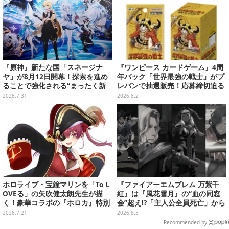
『原神』新たな国「スネージナ
『ワンピース カードゲーム』4周
ヤ」が8月12日開幕！探索を進め
年パック「世界最強の戦士」がプ
ることで強化される“まったく新
レバンで抽選販売！応募締切迫る
しい武器”、「鍛錬の道」に9キャ
2026.7.31
2026.8.2
ラ追加など盛りだくさん
ホロライブ・宝鐘マリンを「To L
『ファイアーエムブレム 万紫千
OVEる」の矢吹健太朗先生が描
紅』は『風花雪月』の“血の同窓
く！豪華コラボの『ホロカ』特別
会”超え!?「主人公全員死亡」から
カードが「Vジャンプ10月号」に
始まる物語は、様々なシリーズ作
2026.7.21
2026.8.5
付録
を想起させる
Recommended by