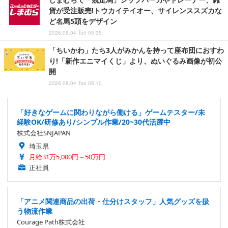
貨が受注販売!トウカイテイオー、サイレンススズカな
ど名馬5頭をデザイン
2026.08.04 Tue 05:35
「ちいかわ」たち3人がみかんを持って座布団におすわ
り!「新作エニマイくじ」より、ぬいぐるみ画像が初公
開
2026.08.04 Tue 05:10
「好きなゲームに関わりながら働ける」ゲームテスター/未
経験OK/研修あり/シンプル作業/20~30代活躍中
株式会社SNJAPAN
埼玉県
月給31万5,000円～50万円
正社員
「アニメ関連商品の出荷・仕分けスタッフ」人気グッズを扱
う物流作業
Courage Path株式会社