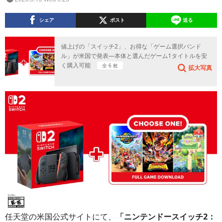
シェア
ポスト
送る
値上げの「スイッチ2」、お得な「ゲーム選択バンド
ル」が米国で発表―本体と選んだゲーム1タイトルを安
く購入可能
全 6 枚
拡大写真
任天堂の米国公式サイトにて、
「ニンテンドースイッチ2：