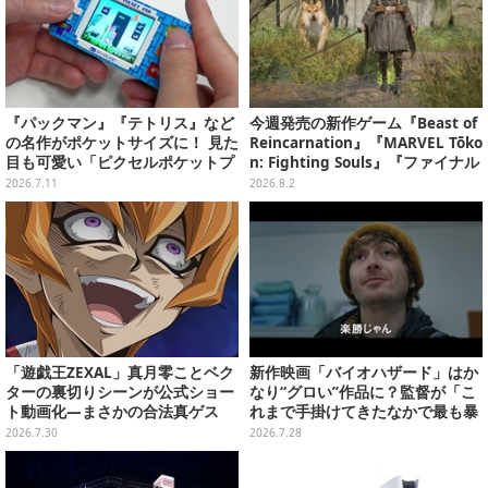
『パックマン』『テトリス』など
今週発売の新作ゲーム『Beast of
の名作がポケットサイズに！ 見た
Reincarnation』『MARVEL Tōko
目も可愛い「ピクセルポケットプ
n: Fighting Souls』『ファイナル
ロ」はアーケード気分を手軽に味
ファンタジーXIV』他
2026.7.11
2026.8.2
わえる【実機レビュー】
「遊戯王ZEXAL」真月零ことベク
新作映画「バイオハザード」はか
ターの裏切りシーンが公式ショー
なり“グロい”作品に？監督が「こ
ト動画化―まさかの合法真ゲス
れまで手掛けてきたなかで最も暴
力的」と語る
2026.7.30
2026.7.28