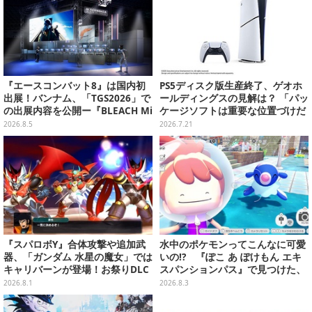
『エースコンバット8』は国内初
PS5ディスク版生産終了、ゲオホ
出展！バンナム、「TGS2026」で
ールディングスの見解は？ 「パッ
の出展内容を公開ー『BLEACH Mi
ケージソフトは重要な位置づけだ
rrors High』や『ONE PIECE 海
が、ゲーム事業からの撤退は全く
2026.8.5
2026.7.21
のごちそうレストラン』も遊べる
考えていない」
『スパロボY』合体攻撃や追加武
水中のポケモンってこんなに可愛
器、「ガンダム 水星の魔女」では
いの!? 『ぽこ あ ぽけもん エキ
キャリバーンが登場！お祭りDLC
スパンションパス』で見つけた、
「アニバーサリーエキスパンショ
ポケモンの新たな魅力【先行プレ
2026.8.1
2026.8.3
ンパック」8月5日配信
イレポ】