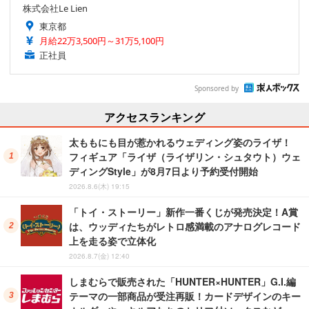
株式会社Le Lien
東京都
月給22万3,500円～31万5,100円
正社員
Sponsored by
アクセスランキング
太ももにも目が惹かれるウェディング姿のライザ！
フィギュア「ライザ（ライザリン・シュタウト）ウェ
ディングStyle」が8月7日より予約受付開始
2026.8.6(木) 19:15
「トイ・ストーリー」新作一番くじが発売決定！A賞
は、ウッディたちがレトロ感満載のアナログレコード
上を走る姿で立体化
2026.8.7(金) 12:40
しまむらで販売された「HUNTER×HUNTER」G.I.編
テーマの一部商品が受注再販！カードデザインのキー