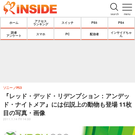
search
menu
アクセス
ホーム
スイッチ
PS5
PS4
ランキング
読者
インサイドちゃ
スマホ
PC
配信者
アンケート
ん
ソニー
PS3
『レッド・デッド・リデンプション：アンデッ
ド・ナイトメア』には伝説上の動物も登場 11枚
目の写真・画像
2011.1.14 Fri 14:00