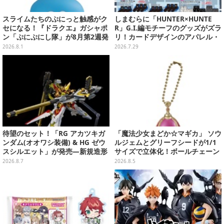
スライムたちのぷにっと触感がク
しまむらに「HUNTER×HUNTE
セになる！『ドラクエ』ガシャポ
R」G.I.編モチーフのグッズがズラ
ン「ぷにぷにし隊」が8月第2週発
リ！カードデザインのアパレル・
売―全4種ではぐれメタルは固め
雑貨、ゴレイヌの「オレが3人分
2026.8.1
2026.7.29
になる…」も
待望のセット！「RG アカツキガ
「魔法少女まどか☆マギカ」 ソウ
ンダム(オオワシ装備) & HG ゼウ
ルジェムとグリーフシードが1/1
スシルエット」が発売―新規造形
サイズで立体化！ボールチェーン
の股関節強化パーツも付属
を外せばフィギュアとして飾れる
2026.8.7
2026.8.5
ガシャポン全6種