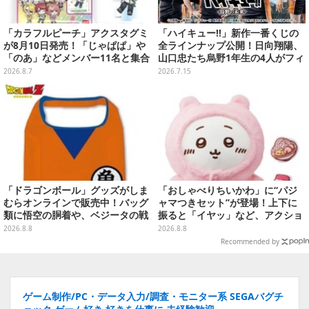
「カラフルピーチ」アクスタグミ
「ハイキュー!!」新作一番くじの
が8月10日発売！「じゃぱぱ」や
全ラインナップ公開！日向翔陽、
「のあ」などメンバー11名と集合
山口忠たち烏野1年生の4人がフィ
デザイン全15種、ボールチェーン
ギュアで集合
2026.8.7
2026.7.15
付きでアクセサリーにも
「ドラゴンボール」グッズがしま
「おしゃべりちいかわ」に“パジ
むらオンラインで販売中！バッグ
ャマつきセット”が登場！上下に
類に悟空の胴着や、ベジータの戦
振ると「イヤッ」など、アクショ
闘服を大胆デザイン
ンに応じて喋ってくれる
2026.8.8
2026.8.8
Recommended by
ゲーム制作/PC・データ入力/調査・モニター系 SEGAバグチ