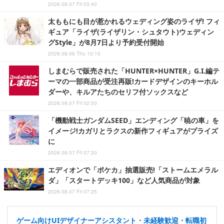
2026.08.07 Fri 03:40
太ももにも目が惹かれるウェディング姿のライザ! フィ
ギュア「ライザ(ライザリン・シュタウト)ウェディン
グStyle」が8月7日より予約受付開始
2026.08.06 Thu 10:15
しまむらで販売された「HUNTER×HUNTER」G.I.編テ
ーマの一部商品が受注再販!カードデザインのキーホル
ダーや、キルアたちのセリフ付ソックスなど
2026.08.07 Fri 02:00
「機動戦士ガンダムSEED」エンディング「暁の車」を
イメージ!カガリとラクスの新作フィギュアがプライズ
に
2026.08.07 Fri 07:20
エディオンで「ポケカ」抽選販売!「ストームエメラル
ダ」「スタートデッキ100」など人気商品が対象
2026.08.07 Fri 07:25
ゲーム向けUIデザイナーアシスタント・未経験歓迎・転職初