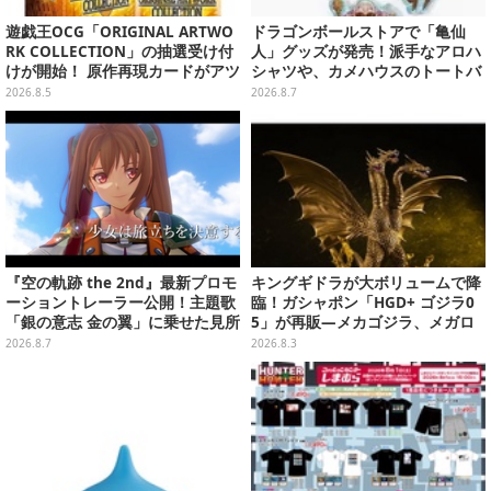
遊戯王OCG「ORIGINAL ARTWO
ドラゴンボールストアで「亀仙
RK COLLECTION」の抽選受け付
人」グッズが発売！派手なアロハ
けが開始！ 原作再現カードがアツ
シャツや、カメハウスのトートバ
いスペシャルパック
ッグなど夏らしいアイテムがズラ
2026.8.5
2026.8.7
リ
『空の軌跡 the 2nd』最新プロモ
キングギドラが大ボリュームで降
ーショントレーラー公開！主題歌
臨！ガシャポン「HGD+ ゴジラ0
「銀の意志 金の翼」に乗せた見所
5」が再販―メカゴジラ、メガロ
満載の映像に
なども揃った全4種
2026.8.7
2026.8.3