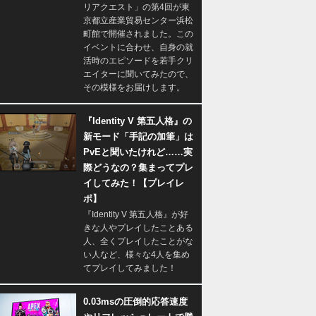
リアクエスト」の第4回が東
京都立産業貿易センター浜松
町館で開催されました。この
イベントに合わせ、自身の就
活時のエピソードを若手クリ
エイターに聞いてみたので、
その模様をお届けします。
『Identity V 第五人格』の
新モード「手記の加筆」は
PvEと聞いたけれど……実
際どうなの？集まってプレ
イしてみた！【プレイレ
ポ】
『Identity V 第五人格』が好
きな人やプレイしたことある
人、全くプレイしたことがな
い人など、様々な4人を集め
てプレイしてみました！
0.03msの圧倒的応答速度