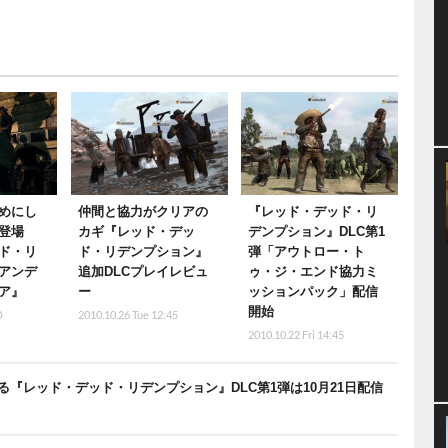
とめにし
仲間と協力がクリアの
『レッド・デッド・リ
登場
カギ『レッド・デッ
デンプション』DLC第1
ド・リ
ド・リデンプション』
弾「アウトロー・ト
アンデ
追加DLCプレイレビュ
ゥ・ジ・エンド協力ミ
ア』
ー
ッションパック」配信
開始
0
2010.10.26 Tue 12:45
2010.10.22 Fri 14:45
『レッド・デッド・リデンプション』DLC第1弾は10月21日配信