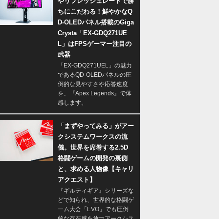
やリフレッシュレートで勝
ちにこだわる！鮮やかなQ
D-OLEDパネル搭載のGiga
Crysta「EX-GDQ271UE
L」はFPSゲーマー注目の
武器
「EX-GDQ271UEL」の魅力
であるQD-OLEDパネルの圧
倒的な見やすさや応答速度
を、『Apex Legends』で体
感します。
「まずやってみる」がアー
クシステムワークスの流
儀。世界を席巻する2.5D
格闘ゲームの開発の裏側
と、求める人物像【キャリ
アクエスト】
『ギルティギア』シリーズな
どで知られ、世界的な格闘ゲ
ーム大会「EVO」でも圧倒
的な存在感を放つアークシス