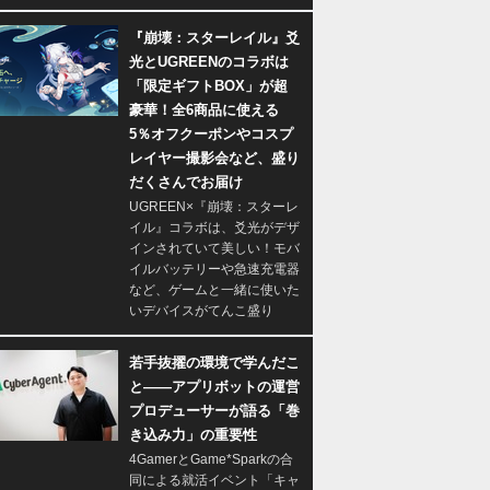
『崩壊：スターレイル』爻
光とUGREENのコラボは
「限定ギフトBOX」が超
豪華！全6商品に使える
5％オフクーポンやコスプ
レイヤー撮影会など、盛り
だくさんでお届け
UGREEN×『崩壊：スターレ
イル』コラボは、爻光がデザ
インされていて美しい！モバ
イルバッテリーや急速充電器
など、ゲームと一緒に使いた
いデバイスがてんこ盛り
若手抜擢の環境で学んだこ
と――アプリボットの運営
プロデューサーが語る「巻
き込み力」の重要性
4GamerとGame*Sparkの合
同による就活イベント「キャ