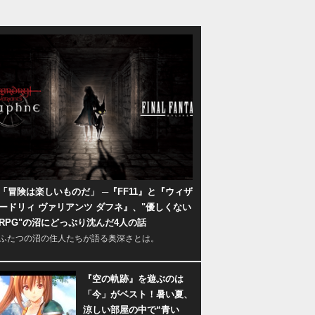
「冒険は楽しいものだ」 ─『FF11』と『ウィザ
ードリィ ヴァリアンツ ダフネ』、"優しくない
RPG"の沼にどっぷり沈んだ4人の話
ふたつの沼の住人たちが語る奥深さとは。
『空の軌跡』を遊ぶのは
「今」がベスト！暑い夏、
涼しい部屋の中で“青い