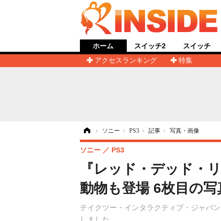
ホーム
スイッチ2
スイッチ
アクセスランキング
特集
ホーム
›
ソニー
›
PS3
›
記事
›
写真・画像
ソニー
PS3
『レッド・デッド・
動物も登場 6枚目の写
テイクツー・インタラクティブ・ジャパンは
しました。