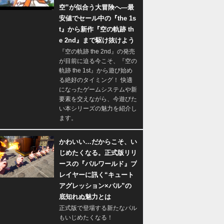
空”が似合う大冒険へ―最
安値でセール中の『the 1s
t』から新作『空の軌跡 th
e 2nd』まで駆け抜けよう
『空の軌跡 the 2nd』の発売
が目前に迫る今こそ、『空の
軌跡 the 1st』から遊び始め
る絶好のタイミング！ 快適
になったゲームシステムや新
要素を交えながら、今遊びた
い本シリーズの魅力を紹介し
ます。
かわいい…だからこそ、い
じめたくなる。正式版リリ
ースの『パルワールド』プ
レイヤーに訊く“キュート
アグレッション×パル”の
底知れぬ魅力とは
正式版で登場する新たなパル
もいじめたくなる！