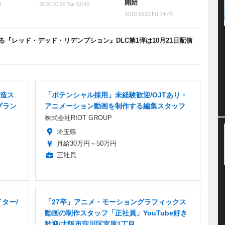
開始
0
2010.10.26 Tue 12:45
2010.10.22 Fri 14:45
『レッド・デッド・リデンプション』DLC第1弾は10月21日配信
造ス
「ポテンシャル採用」未経験歓迎/OJTあり・
ブラン
アニメーション動画を制作する編集スタッフ
株式会社RIOT GROUP
埼玉県
月給30万円～50万円
正社員
ター/
「27卒」アニメ・モーショングラフィックス
動画の制作スタッフ「正社員」YouTube好き
歓迎/大阪市淀川区宮原1丁目