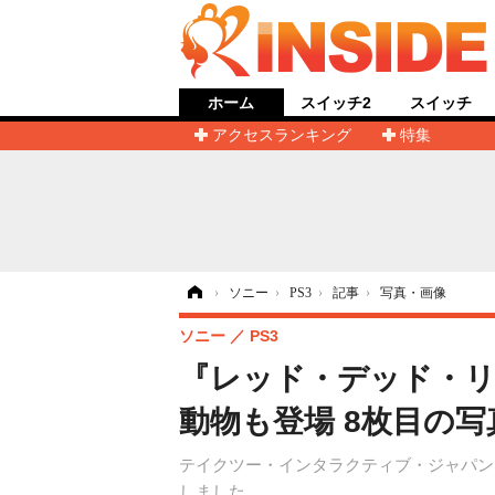
ホーム
スイッチ2
スイッチ
アクセスランキング
特集
ホーム
›
ソニー
›
PS3
›
記事
›
写真・画像
ソニー
PS3
『レッド・デッド・
動物も登場 8枚目の写
テイクツー・インタラクティブ・ジャパンは
しました。