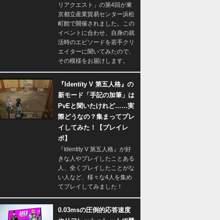
リアクエスト」の第4回が東
京都立産業貿易センター浜松
町館で開催されました。この
イベントに合わせ、自身の就
活時のエピソードを若手クリ
エイターに聞いてみたので、
その模様をお届けします。
『Identity V 第五人格』の
新モード「手記の加筆」は
PvEと聞いたけれど……実
際どうなの？集まってプレ
イしてみた！【プレイレ
ポ】
『Identity V 第五人格』が好
きな人やプレイしたことある
人、全くプレイしたことがな
い人など、様々な4人を集め
てプレイしてみました！
0.03msの圧倒的応答速度