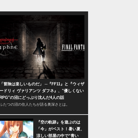
「冒険は楽しいものだ」 ─『FF11』と『ウィザ
ードリィ ヴァリアンツ ダフネ』、"優しくない
RPG"の沼にどっぷり沈んだ4人の話
ふたつの沼の住人たちが語る奥深さとは。
『空の軌跡』を遊ぶのは
「今」がベスト！暑い夏、
涼しい部屋の中で“青い