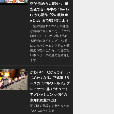
空”が似合う大冒険へ―最
安値でセール中の『the 1s
t』から新作『空の軌跡 th
e 2nd』まで駆け抜けよう
『空の軌跡 the 2nd』の発売
が目前に迫る今こそ、『空の
軌跡 the 1st』から遊び始め
る絶好のタイミング！ 快適
になったゲームシステムや新
要素を交えながら、今遊びた
い本シリーズの魅力を紹介し
ます。
かわいい…だからこそ、い
じめたくなる。正式版リリ
ースの『パルワールド』プ
レイヤーに訊く“キュート
アグレッション×パル”の
底知れぬ魅力とは
正式版で登場する新たなパル
もいじめたくなる！