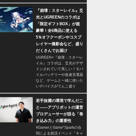
『崩壊：スターレイル』爻
光とUGREENのコラボは
「限定ギフトBOX」が超
豪華！全6商品に使える
5％オフクーポンやコスプ
レイヤー撮影会など、盛り
だくさんでお届け
UGREEN×『崩壊：スターレ
イル』コラボは、爻光がデザ
インされていて美しい！モバ
イルバッテリーや急速充電器
など、ゲームと一緒に使いた
いデバイスがてんこ盛り
若手抜擢の環境で学んだこ
と――アプリボットの運営
プロデューサーが語る「巻
き込み力」の重要性
4GamerとGame*Sparkの合
同による就活イベント「キャ