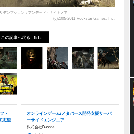
リデンプション：アンデッド・ナイトメア
(c)2005-2011 Rockstar Games, Inc.
この記事へ戻る
8/12
ッフ・
オンラインゲーム/メタバース開発支援サーバ
E志望
ーサイドエンジニア
株式会社D-code