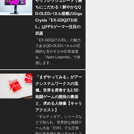
やリフレッシュレートで勝
ちにこだわる！鮮やかなQ
D-OLEDパネル搭載のGiga
Crysta「EX-GDQ271UE
L」はFPSゲーマー注目の
武器
「EX-GDQ271UEL」の魅力
であるQD-OLEDパネルの圧
倒的な見やすさや応答速度
を、『Apex Legends』で体
感します。
「まずやってみる」がアー
クシステムワークスの流
儀。世界を席巻する2.5D
格闘ゲームの開発の裏側
と、求める人物像【キャリ
アクエスト】
『ギルティギア』シリーズな
どで知られ、世界的な格闘ゲ
ーム大会「EVO」でも圧倒
的な存在感を放つアークシス