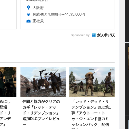
大阪府
月給40万4,000円～44万5,000円
正社員
Sponsored by
とめにし
仲間と協力がクリアの
『レッド・デッド・リ
登場
カギ『レッド・デッ
デンプション』DLC第1
ド・リ
ド・リデンプション』
弾「アウトロー・ト
アンデ
追加DLCプレイレビュ
ゥ・ジ・エンド協力ミ
ア』
ー
ッションパック」配信