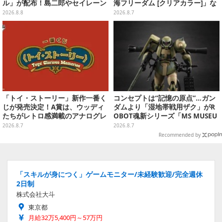
ル」が配布！島二郎やセイレーン
海フリーダム [クリアカラー]」な
はもちろん、人魚のウロコまで…
どガンプラ2商品が8月順次発売
2026.8.8
2026.8.7
「トイ・ストーリー」新作一番く
コンセプトは“記憶の原点”…ガン
じが発売決定！A賞は、ウッディ
ダムより「湿地帯戦用ザク」がR
たちがレトロ感満載のアナログレ
OBOT魂新シリーズ「MS MUSEU
コード上を走る姿で立体化
M」で商品化！博物館イメージの
2026.8.7
2026.8.7
ベースも注目
Recommended by
「スキルが身につく」ゲームモニター/未経験歓迎/完全週休
2日制
株式会社大斗
東京都
月給32万5,400円～57万円