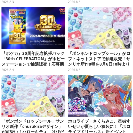
ック可動フィギュア
会」美麗コンパニオンまとめ【画
2026.8.3
2026.8.5
像39枚】
『ポケカ』30周年記念拡張パック
「ボンボンドロップシール」がロ
「30th CELEBRATION」がホビー
フトネットストアで抽選販売！サ
ステーションで抽選販売！応募期
ンリオ新作8種を8月6日10時より
間は8月6日23時59分まで
受付開始
2026.8.4
2026.8.5
「ボンボンドロップシール」サン
ホロライブ・さくらみこ、星街す
リオ新作「churukiraデザイン」
いせいが夏らしい衣装に！『ホロ
が可愛い！ハローキティ、はぴだ
ライブドリームス』新イベント