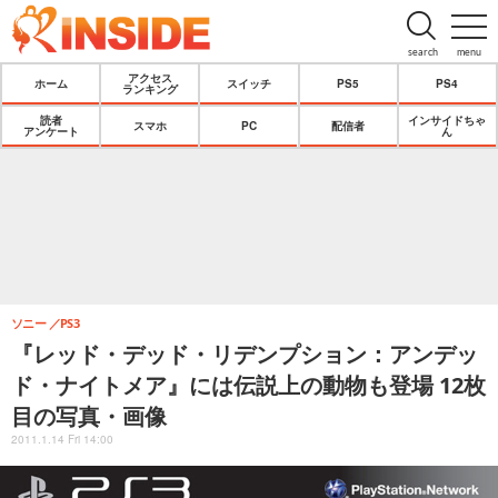
search
menu
アクセス
ホーム
スイッチ
PS5
PS4
ランキング
読者
インサイドちゃ
スマホ
PC
配信者
アンケート
ん
ソニー
PS3
『レッド・デッド・リデンプション：アンデッ
ド・ナイトメア』には伝説上の動物も登場 12枚
目の写真・画像
2011.1.14 Fri 14:00