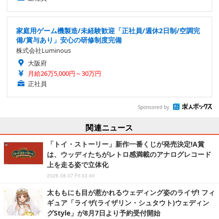
家庭用ゲーム機製造/未経験歓迎「正社員/週休2日制/空調完
備/賞与あり」安心の研修制度完備
株式会社Luminous
大阪府
月給26万5,000円～30万円
正社員
Sponsored by
関連ニュース
「トイ・ストーリー」新作一番くじが発売決定!A賞
は、ウッディたちがレトロ感満載のアナログレコード
上を走る姿で立体化
2026.08.07 Fri 03:40
太ももにも目が惹かれるウェディング姿のライザ! フィ
ギュア「ライザ(ライザリン・シュタウト)ウェディン
グStyle」が8月7日より予約受付開始