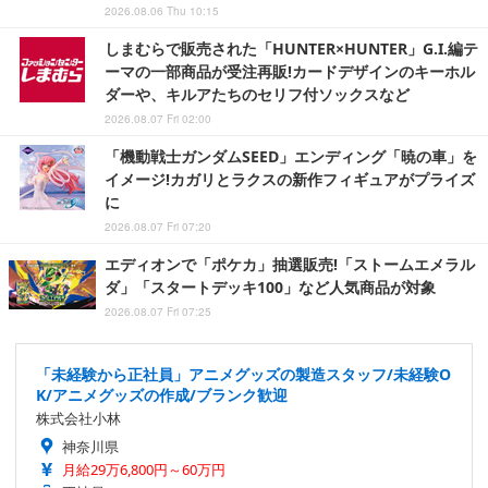
2026.08.06 Thu 10:15
しまむらで販売された「HUNTER×HUNTER」G.I.編テ
ーマの一部商品が受注再販!カードデザインのキーホル
ダーや、キルアたちのセリフ付ソックスなど
2026.08.07 Fri 02:00
「機動戦士ガンダムSEED」エンディング「暁の車」を
イメージ!カガリとラクスの新作フィギュアがプライズ
に
2026.08.07 Fri 07:20
エディオンで「ポケカ」抽選販売!「ストームエメラル
ダ」「スタートデッキ100」など人気商品が対象
2026.08.07 Fri 07:25
「未経験から正社員」アニメグッズの製造スタッフ/未経験O
K/アニメグッズの作成/ブランク歓迎
株式会社小林
神奈川県
月給29万6,800円～60万円