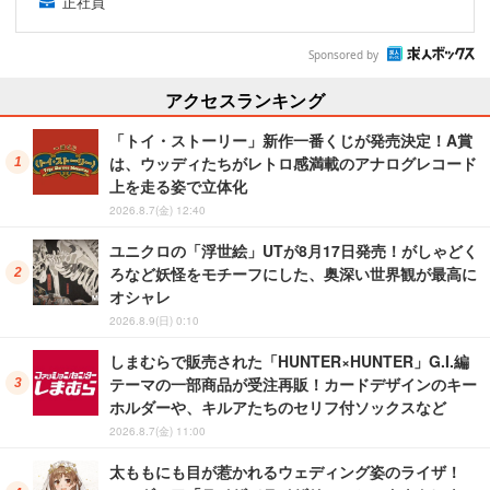
正社員
Sponsored by
アクセスランキング
「トイ・ストーリー」新作一番くじが発売決定！A賞
は、ウッディたちがレトロ感満載のアナログレコード
上を走る姿で立体化
2026.8.7(金) 12:40
ユニクロの「浮世絵」UTが8月17日発売！がしゃどく
ろなど妖怪をモチーフにした、奥深い世界観が最高に
オシャレ
2026.8.9(日) 0:10
しまむらで販売された「HUNTER×HUNTER」G.I.編
テーマの一部商品が受注再販！カードデザインのキー
ホルダーや、キルアたちのセリフ付ソックスなど
2026.8.7(金) 11:00
太ももにも目が惹かれるウェディング姿のライザ！