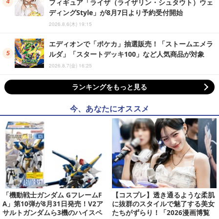
フィギュア「ライザ（ライザリン・シュタウト）ウェ
ディングStyle」が8月7日より予約受付開始
2026.8.6(木) 19:15
エディオンで「ポケカ」抽選販売！「ストームエメラ
ルダ」「スタートデッキ100」など人気商品が対象
2026.8.7(金) 16:25
ランキングをもっと見る
今、あなたにオススメ
「機動戦士ガンダム GフレームF
【コスプレ】透き通るような柔肌
A」第10弾が8月31日発売！V2ア
に抜群のスタイルで魅了する美女
サルトガンダムら3機のハイスペ
たちがずらり！「2026漫画博覧