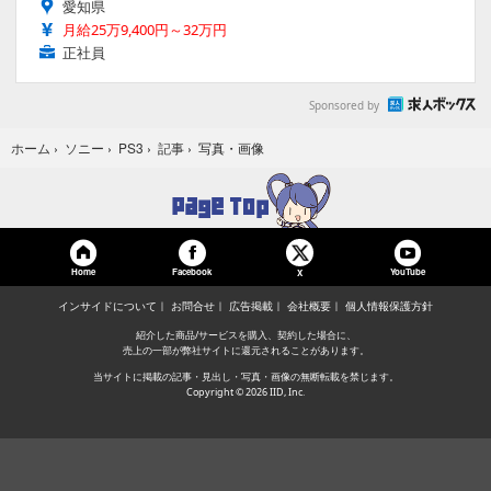
愛知県
月給25万9,400円～32万円
正社員
Sponsored by
写真・画像
ホーム
›
ソニー
›
PS3
›
記事
›
Home
Facebook
YouTube
X
インサイドについて
お問合せ
広告掲載
会社概要
個人情報保護方針
紹介した商品/サービスを購入、契約した場合に、
売上の一部が弊社サイトに還元されることがあります。
当サイトに掲載の記事・見出し・写真・画像の無断転載を禁じます。
Copyright © 2026 IID, Inc.