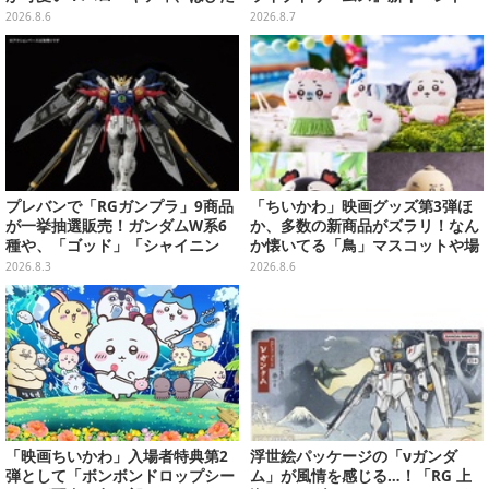
んぶいなど全8種類が順次展開
「シンクロする夏のスパークル」
2026.8.6
2026.8.7
開幕
プレバンで「RGガンプラ」9商品
「ちいかわ」映画グッズ第3弾ほ
が一挙抽選販売！ガンダムW系6
か、多数の新商品がズラリ！なん
種や、「ゴッド」「シャイニン
か懐いてる「鳥」マスコットや場
グ」も
面写アイテムなど必見のラインナ
2026.8.3
2026.8.6
ップ
「映画ちいかわ」入場者特典第2
浮世絵パッケージの「νガンダ
弾として「ボンボンドロップシー
ム」が風情を感じる…！「RG 上