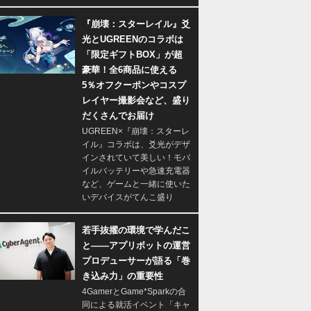
『崩壊：スターレイル』爻
光とUGREENのコラボは
「限定ギフトBOX」が超
豪華！全6商品に使える
5％オフクーポンやコスプ
レイヤー撮影会など、盛り
だくさんでお届け
UGREEN×『崩壊：スターレ
イル』コラボは、爻光がデザ
インされていて美しい！モバ
イルバッテリーや急速充電器
など、ゲームと一緒に使いた
いデバイスがてんこ盛り
若手抜擢の環境で学んだこ
と――アプリボットの運営
プロデューサーが語る「巻
き込み力」の重要性
4GamerとGame*Sparkの合
同による就活イベント「キャ