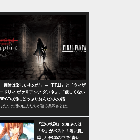
「冒険は楽しいものだ」 ─『FF11』と『ウィザ
ードリィ ヴァリアンツ ダフネ』、"優しくない
RPG"の沼にどっぷり沈んだ4人の話
ふたつの沼の住人たちが語る奥深さとは。
『空の軌跡』を遊ぶのは
「今」がベスト！暑い夏、
涼しい部屋の中で“青い