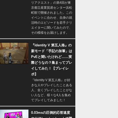
リアクエスト」の第4回が東
京都立産業貿易センター浜松
町館で開催されました。この
イベントに合わせ、自身の就
活時のエピソードを若手クリ
エイターに聞いてみたので、
その模様をお届けします。
『Identity V 第五人格』の
新モード「手記の加筆」は
PvEと聞いたけれど……実
際どうなの？集まってプレ
イしてみた！【プレイレ
ポ】
『Identity V 第五人格』が好
きな人やプレイしたことある
人、全くプレイしたことがな
い人など、様々な4人を集め
てプレイしてみました！
0.03msの圧倒的応答速度