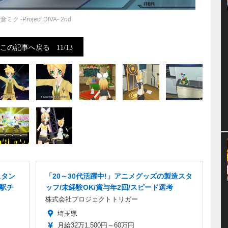
音ミク -Project DIVA- 2nd
この記事へ戻る
11/13
スタン
「20～30代活躍中!」アニメグッズの製造スタ
・駅チ
ッフ/未経験OK/賞与年2回/スピード選考
株式会社プロジェクトトリガー
埼玉県
月給32万1,500円～60万円