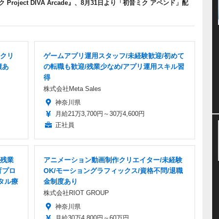
ミク Project DIVA Arcade』、8月31日より「初音ミク アペンド」配
・クリ
ゲームアプリ運用スタッフ/未経験歓迎/初めて
績あ
の転職も歓迎/残業少なめ/アプリ運用スキル習
得
株式会社Meta Sales
神奈川県
月給21万3,700円～30万4,600円
正社員
/残業
アニメーション動画制作クリエイター/未経験
育プロ
OK/モーショングラフィックス/資格不問/退職
タル療
金制度あり
株式会社RIOT GROUP
神奈川県
月給30万4,800円～60万円