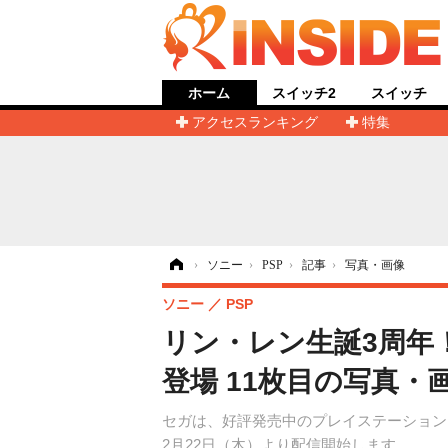
ホーム
スイッチ2
スイッチ
アクセスランキング
特集
ホーム
›
ソニー
›
PSP
›
記事
›
写真・画像
ソニー
PSP
リン・レン生誕3周年！『初
登場 11枚目の写真・
セガは、好評発売中のプレイステーション・ポー
2月22日（木）より配信開始します。