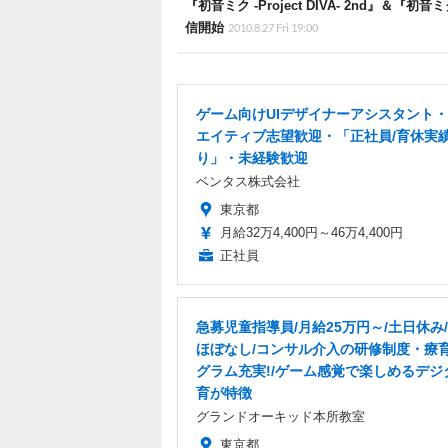
『初音ミク ‐Project DIVA‐ 2nd』＆『初音
信開始
2010.8.27 Fri 19:00
ゲーム向けUIデザイナーアシスタント
エイティブ志望歓迎・「正社員/育休実
り」・未経験歓迎
ベンタス株式会社
東京都
月給32万4,400円～46万4,400円
正社員
急募児童指導員/月給25万円～/土日休み
ほぼなし/コンサル介入の研修制度・療
グラム充実!/ゲーム感覚で楽しめるデジ
育が特徴
グランドオーキッド本所教室
東京都