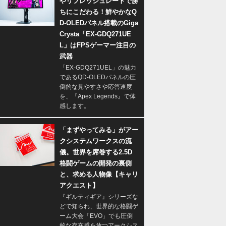
やリフレッシュレートで勝
ちにこだわる！鮮やかなQ
D-OLEDパネル搭載のGiga
Crysta「EX-GDQ271UE
L」はFPSゲーマー注目の
武器
「EX-GDQ271UEL」の魅力
であるQD-OLEDパネルの圧
倒的な見やすさや応答速度
を、『Apex Legends』で体
感します。
「まずやってみる」がアー
クシステムワークスの流
儀。世界を席巻する2.5D
格闘ゲームの開発の裏側
と、求める人物像【キャリ
アクエスト】
『ギルティギア』シリーズな
どで知られ、世界的な格闘ゲ
ーム大会「EVO」でも圧倒
的な存在感を放つアークシス