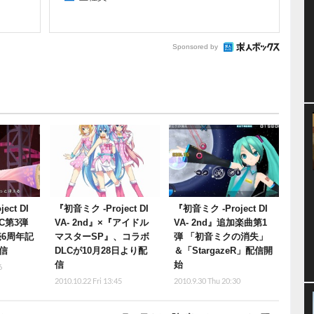
Sponsored by
ect DI
『初音ミク -Project DI
『初音ミク -Project DI
LC第3弾
VA- 2nd』×『アイドル
VA- 2nd』追加楽曲第1
売6周年記
マスターSP』、コラボ
弾 「初音ミクの消失」
信
DLCが10月28日より配
＆「StargazeR」配信開
信
始
6
2010.10.22 Fri 13:45
2010.9.30 Thu 20:30