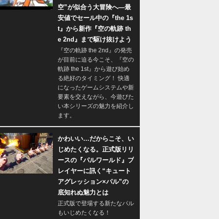
空”が似合う大冒険へ―最
安値でセール中の『the 1s
t』から新作『空の軌跡 th
e 2nd』まで駆け抜けよう
『空の軌跡 the 2nd』の発売
が目前に迫る今こそ、『空の
軌跡 the 1st』から遊び始め
る絶好のタイミング！ 快適
になったゲームシステムや新
要素を交えながら、今遊びた
い本シリーズの魅力を紹介し
ます。
かわいい…だからこそ、い
じめたくなる。正式版リリ
ースの『パルワールド』プ
レイヤーに訊く“キュート
アグレッション×パル”の
底知れぬ魅力とは
正式版で登場する新たなパル
もいじめたくなる！