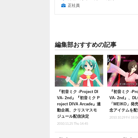
正社員
編集部おすすめの記事
『初音ミク -Project DI
『初音ミク ‐Proj
VA- 2nd』『初音ミク P
VA‐ 2nd』、D
roject DIVA Arcade』連
「MEIKO」発
動企画、クリスマスモ
念アイテムを配
ジュール配信決定
2010.10.29 Fri 18:0
2010.11.25 Thu 14:45