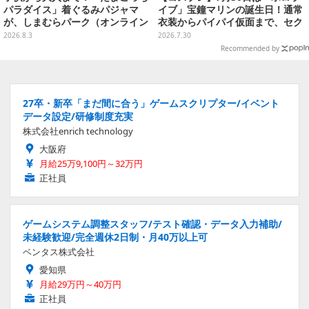
パラダイス」着ぐるみパジャマ
イブ」宝鐘マリンの誕生日！通常
が、しまむらパーク（オンライン
衣装からパイパイ仮面まで、セク
ストア）にて受注生産
シーで可愛い美女レイヤーまとめ
2026.8.3
2026.7.30
【写真42枚】
Recommended by
27卒・新卒「まだ間に合う」ゲームスクリプター/イベント
データ設定/研修制度充実
株式会社enrich technology
大阪府
月給25万9,100円～32万円
正社員
ゲームシステム調整スタッフ/テスト確認・データ入力補助/
未経験歓迎/完全週休2日制・月40万以上可
ベンタス株式会社
愛知県
月給29万円～40万円
正社員