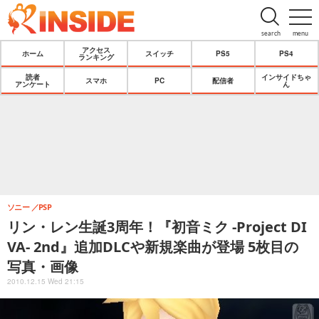
search
menu
アクセス
ホーム
スイッチ
PS5
PS4
ランキング
読者
インサイドちゃ
スマホ
PC
配信者
アンケート
ん
ソニー
PSP
リン・レン生誕3周年！『初音ミク -Project DI
VA- 2nd』追加DLCや新規楽曲が登場 5枚目の
写真・画像
2010.12.15 Wed 21:15