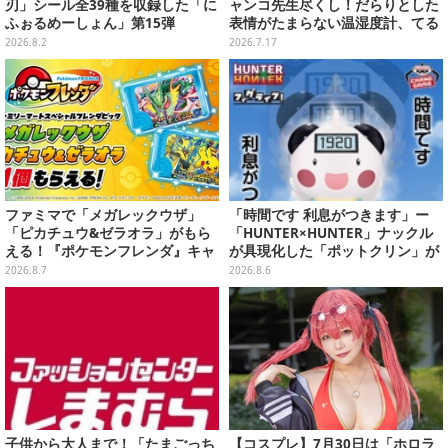
刃」シール全39種を収録した「に
ャンコ先生尽くし！だらりとした
ふぉるめーしょん」第15弾
表情がたまらない温湿度計、てる
てる坊主姿のマスコットなど全ラ
2026.8.2
2026.7.17
インナップ公開
ファミマで「メガレックウザ」
「時間です 利息がつきます」ー
「ピカチュウ&ゼラオラ」がもら
「HUNTER×HUNTER」ナックル
える！『ポケモンフレンダ』キャ
が具現化した「ポットクリン」が
ンペーンが8月11日開始
貯金箱としてプライズ展開
2026.8.7
2026.8.6
子供から大人まで！「たまごっち
【コスプレ】7月30日は「ホロラ