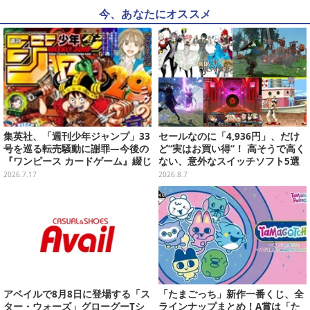
今、あなたにオススメ
集英社、「週刊少年ジャンプ」33
セールなのに「4,936円」、だけ
号を巡る転売騒動に謝罪―今後の
ど“実はお買い得”！ 高そうで高く
『ワンピース カードゲーム』綴じ
ない、意外なスイッチソフト5選
込み付録も中止・見合わせへ
2026.7.17
2026.8.7
アベイルで8月8日に登場する「ス
「たまごっち」新作一番くじ、全
ター・ウォーズ」グローグーTシ
ラインナップまとめ！A賞は「た