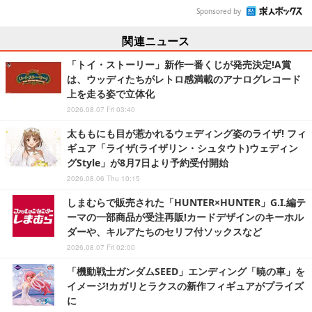
Sponsored by
関連ニュース
「トイ・ストーリー」新作一番くじが発売決定!A賞
は、ウッディたちがレトロ感満載のアナログレコード
上を走る姿で立体化
2026.08.07 Fri 03:40
太ももにも目が惹かれるウェディング姿のライザ! フィ
ギュア「ライザ(ライザリン・シュタウト)ウェディン
グStyle」が8月7日より予約受付開始
2026.08.06 Thu 10:15
しまむらで販売された「HUNTER×HUNTER」G.I.編テ
ーマの一部商品が受注再販!カードデザインのキーホル
ダーや、キルアたちのセリフ付ソックスなど
2026.08.07 Fri 02:00
「機動戦士ガンダムSEED」エンディング「暁の車」を
イメージ!カガリとラクスの新作フィギュアがプライズ
に