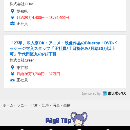
株式会社GUM
愛知県
月給29万4,400円～43万4,400円
正社員
「27卒」即入寮OK・アニメ・映像作品のBlueray・DVDパ
ッケージ封入スタッフ「正社員/土日祝休み/月給30万以上
可」千代田区丸の内2丁目
株式会社Creer
東京都
月給26万3,700円～32万円
正社員
Sponsored by
写真・画像
ホーム
›
ソニー
›
PSP
›
記事
›