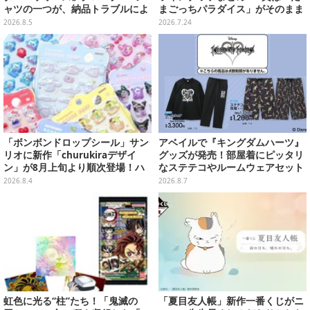
ャツの一つが、納品トラブルによ
まごっちパラダイス」がそのまま
り販売日変更へ
ビッグサイズになったアラームク
2026.8.5
2026.7.24
ロック
「ボンボンドロップシール」サン
アベイルで『キングダムハーツ』
リオに新作「churukiraデザイ
グッズが発売！部屋着にピッタリ
ン」が8月上旬より順次登場！ハ
なステテコやルームウェアセット
ローキティ、はぴだんぶいなど全
2026.8.4
2026.8.7
8種類
虹色に光る“柱”たち！「鬼滅の
「夏目友人帳」新作一番くじがニ