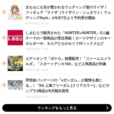
太ももにも目が惹かれるウェディング姿のライザ！
フィギュア「ライザ（ライザリン・シュタウト）ウェ
ディングStyle」が8月7日より予約受付開始
2026.8.6(木) 19:15
しまむらで販売された「HUNTER×HUNTER」G.I.編
テーマの一部商品が受注再販！カードデザインのキー
ホルダーや、キルアたちのセリフ付ソックスなど
2026.8.7(金) 11:00
エディオンで「ポケカ」抽選販売！「ストームエメラ
ルダ」「スタートデッキ100」など人気商品が対象
2026.8.7(金) 16:25
浮世絵パッケージの「νガンダム」が風情を感じ
る…！「RG 上海フリーダム [クリアカラー]」などガ
ンプラ2商品が8月順次発売
2026.8.7(金) 19:30
ランキングをもっと見る