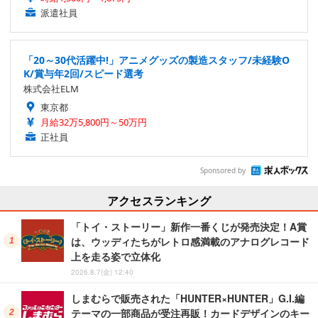
派遣社員
「20～30代活躍中!」アニメグッズの製造スタッフ/未経験O
K/賞与年2回/スピード選考
株式会社ELM
東京都
月給32万5,800円～50万円
正社員
Sponsored by
アクセスランキング
「トイ・ストーリー」新作一番くじが発売決定！A賞
は、ウッディたちがレトロ感満載のアナログレコード
上を走る姿で立体化
2026.8.7(金) 12:40
しまむらで販売された「HUNTER×HUNTER」G.I.編
テーマの一部商品が受注再販！カードデザインのキー