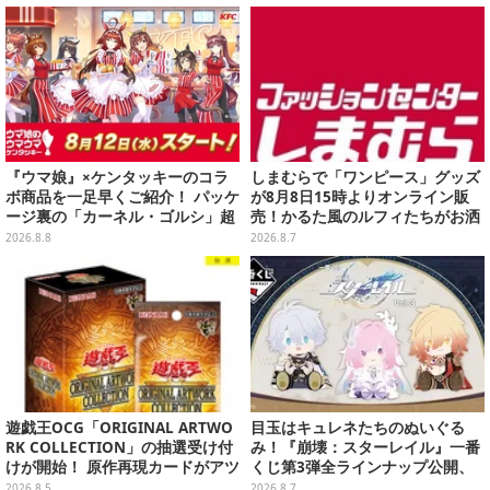
ウ」も
『ウマ娘』×ケンタッキーのコラ
しまむらで「ワンピース」グッズ
ボ商品を一足早くご紹介！ パッケ
が8月8日15時よりオンライン販
ージ裏の「カーネル・ゴルシ」超
売！かるた風のルフィたちがお洒
長文コラボ告知は必見、オリジナ
落なバッグや、チョッパーが可愛
2026.8.8
2026.8.7
ル商品はガツンと来るにんにくが
いサンダルも
美味しくて「全銀河☆ゴルゴルチ
キン化計画」の一部になる【実物
レポ】
遊戯王OCG「ORIGINAL ARTWO
目玉はキュレネたちのぬいぐる
RK COLLECTION」の抽選受け付
み！『崩壊：スターレイル』一番
けが開始！ 原作再現カードがアツ
くじ第3弾全ラインナップ公開、
いスペシャルパック
美麗ビジュアルのアクリルボード
2026.8.5
2026.8.7