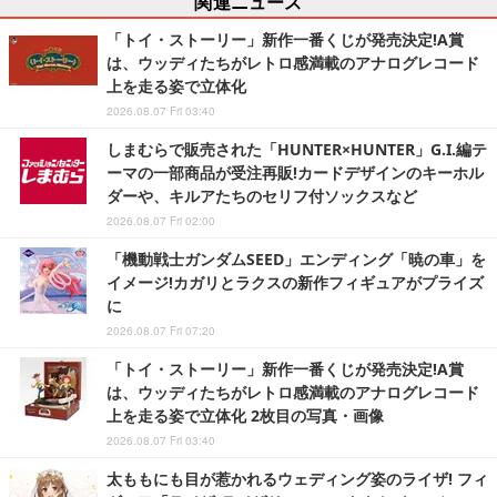
関連ニュース
「トイ・ストーリー」新作一番くじが発売決定!A賞
は、ウッディたちがレトロ感満載のアナログレコード
上を走る姿で立体化
2026.08.07 Fri 03:40
しまむらで販売された「HUNTER×HUNTER」G.I.編テ
ーマの一部商品が受注再販!カードデザインのキーホル
ダーや、キルアたちのセリフ付ソックスなど
2026.08.07 Fri 02:00
「機動戦士ガンダムSEED」エンディング「暁の車」を
イメージ!カガリとラクスの新作フィギュアがプライズ
に
2026.08.07 Fri 07:20
「トイ・ストーリー」新作一番くじが発売決定!A賞
は、ウッディたちがレトロ感満載のアナログレコード
上を走る姿で立体化 2枚目の写真・画像
2026.08.07 Fri 03:40
太ももにも目が惹かれるウェディング姿のライザ! フィ