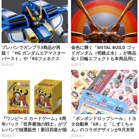
プレバンでガンプラ3商品が再
金色に輝く「METAL BUILD ゴッ
販！「HG ガンダムエアマスター
ドガンダム（明鏡止水）」が商品
バースト」や「RGフェネクス
化！日輪エフェクトも本商品用に
（ナラティブVer.）」も
刷新した豪華仕様
2026.8.7
2026.8.7
『ワンピース カードゲーム』4周
「ボンボンドロップシール」トヨ
年パック「世界最強の戦士」がプ
タ自動車「GR」と「しずくちゃ
レバンで抽選販売！新旧四皇が揃
ん」のコラボデザインが9月末登
い踏み、刃牙作者が描く「カイド
場！くま吉らも描かれた全4柄
2026.8.7
2026.8.1