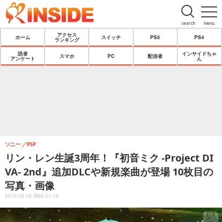
search
menu
アクセス
ホーム
スイッチ
PS5
PS4
ランキング
読者
インサイドちゃ
スマホ
PC
配信者
アンケート
ん
ソニー
PSP
リン・レン生誕3周年！『初音ミク -Project DI
VA- 2nd』追加DLCや新規楽曲が登場 10枚目の
写真・画像
2010.12.15 Wed 21:15