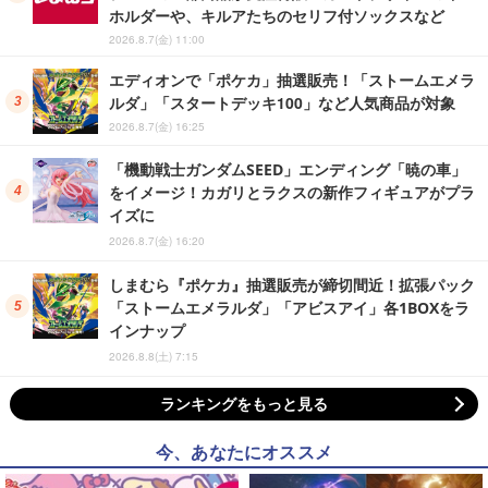
ホルダーや、キルアたちのセリフ付ソックスなど
2026.8.7(金) 11:00
エディオンで「ポケカ」抽選販売！「ストームエメラ
ルダ」「スタートデッキ100」など人気商品が対象
2026.8.7(金) 16:25
「機動戦士ガンダムSEED」エンディング「暁の車」
をイメージ！カガリとラクスの新作フィギュアがプラ
イズに
2026.8.7(金) 16:20
しまむら『ポケカ』抽選販売が締切間近！拡張パック
「ストームエメラルダ」「アビスアイ」各1BOXをラ
インナップ
2026.8.8(土) 7:15
ランキングをもっと見る
今、あなたにオススメ