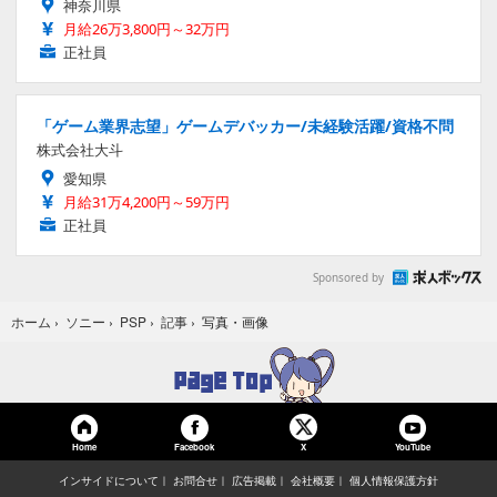
神奈川県
月給26万3,800円～32万円
正社員
「ゲーム業界志望」ゲームデバッカー/未経験活躍/資格不問
株式会社大斗
愛知県
月給31万4,200円～59万円
正社員
Sponsored by
写真・画像
ホーム
›
ソニー
›
PSP
›
記事
›
Home
Facebook
YouTube
X
インサイドについて
お問合せ
広告掲載
会社概要
個人情報保護方針