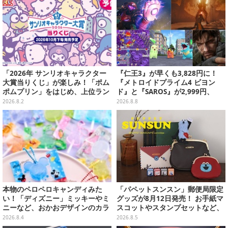
「2026年 サンリオキャラクター
『仁王3』が早くも3,828円に！
大賞当りくじ」が楽しみ！「ポム
『メトロイドプライム4 ビヨン
ポムプリン」をはじめ、上位ラン
ド』と『SAROS』が2,999円、
クインが登場するスペシャル企画
『メタルギアソリッド Δ』は2,49
2026.8.2
2026.8.8
9円─ゲオ店舗＆ストアのゲームセ
ールは8月8日から
本物のペロペロキャンディみた
「パペットスンスン」郵便局限定
い！「ディズニー」ミッキーやミ
グッズが8月12日発売！ お手紙マ
ニーなど、おかおデザインのカラ
スコットやスタンプセットなど、
フルチャーム全10種が8月31日発
可愛すぎる全5アイテムがライン
2026.8.4
2026.8.5
売
ナップ