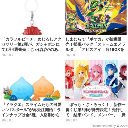
「カラフルピーチ」めじるしアク
しまむらで『ポケカ』が抽選販
セサリー第2弾が、ガシャポンに
売！拡張パック「ストームエメラ
て8月4週発売！じゃぱぱやのあ、
ルダ」「アビスアイ」各1BOXを
シヴァたちメンバー11名分ライン
ラインナップ
2026.8.7
2026.8.5
ナップ
『ドラクエ』スライムたちの可愛
「ぼっち・ざ・ろっく！」新作一
い“バスボール”が再受注開始！ラ
番くじ第5弾が発売決定！先行し
インナップは全6種、入浴剤から
て「結束バンド」メンバー、「廣
モンスターのフィギュアが出てく
井きくり」のメイド衣装フィギュ
2026.8.5
2026.8.4
る
アを公開
Recommended by