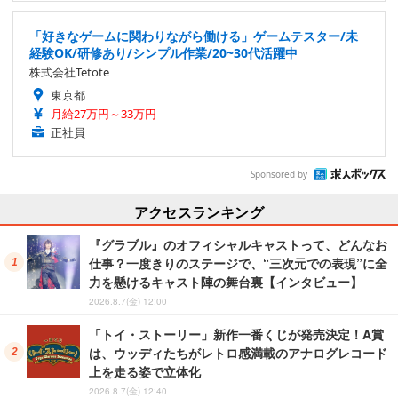
「好きなゲームに関わりながら働ける」ゲームテスター/未
経験OK/研修あり/シンプル作業/20~30代活躍中
株式会社Tetote
東京都
月給27万円～33万円
正社員
Sponsored by
アクセスランキング
『グラブル』のオフィシャルキャストって、どんなお
仕事？一度きりのステージで、“三次元での表現”に全
力を懸けるキャスト陣の舞台裏【インタビュー】
2026.8.7(金) 12:00
「トイ・ストーリー」新作一番くじが発売決定！A賞
は、ウッディたちがレトロ感満載のアナログレコード
上を走る姿で立体化
2026.8.7(金) 12:40