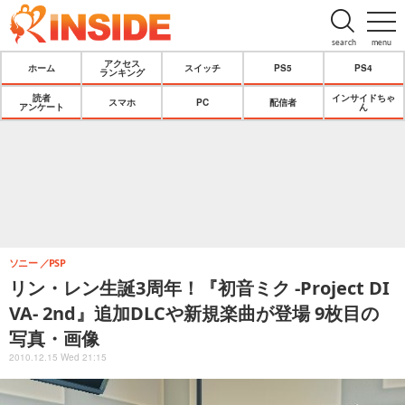
search
menu
アクセス
ホーム
スイッチ
PS5
PS4
ランキング
読者
インサイドちゃ
スマホ
PC
配信者
アンケート
ん
ソニー
PSP
リン・レン生誕3周年！『初音ミク -Project DI
VA- 2nd』追加DLCや新規楽曲が登場 9枚目の
写真・画像
2010.12.15 Wed 21:15