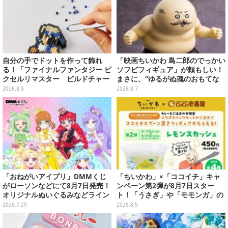
自分の手でドットを作って飾れ
「映画ちいかわ 島二郎のでっかい
る！「ファイナルファンタジー ピ
ソフビフィギュア」が頼もしい！
クセルリマスター ビルドチャー
まさに、“ゆるがぬ魂のおもてな
ムコレクション Vol.3」が予約
し”
2026.8.5
2026.8.7
開始
「おねがいアイプリ」DMMくじ
「ちいかわ」×「ココイチ」キャ
がローソンなどにて8月7日発売！
ンペーン第2弾が8月7日スター
オリジナルぬいぐるみなどライン
ト！「うさぎ」や「モモンガ」の
ナップ、各等賞にスペシャルアイ
スプーン置きをGETしよう
2026.7.29
2026.8.5
プリカードが付属