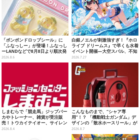
「ボンボンドロップシール」に
白銀ノエルが刺激強すぎ！『ホロ
「ふなっしー」が登場！ふなっし
ライブ ドリームス』で早くも水着
ーLANDなどで8月8日より順次発
イベント開催―大空スバル、不知
売
火フレアら5人が夏の装いで登場
2026.8.6
2026.7.27
しまむらで「競走馬」ジップパー
こんなものまで、“シャア専
カやトレーナー、雑貨が受注販
用”！？ 「機動戦士ガンダム」デ
売！トウカイテイオー、サイレン
ザインの「散水ホースリール」が
ススズカなど名馬5頭をデザイン
予約開始ーあえて存在感を放つ赤
2026.8.4
2026.8.7
さ