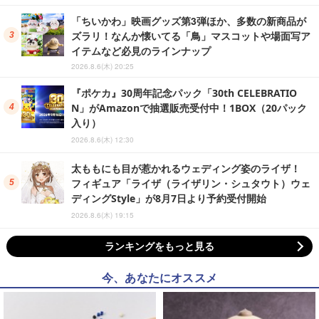
「ちいかわ」映画グッズ第3弾ほか、多数の新商品が
ズラリ！なんか懐いてる「鳥」マスコットや場面写ア
イテムなど必見のラインナップ
2026.8.6(木) 20:25
『ポケカ』30周年記念パック「30th CELEBRATIO
N」がAmazonで抽選販売受付中！1BOX（20パック
入り）
2026.8.6(木) 12:30
太ももにも目が惹かれるウェディング姿のライザ！
フィギュア「ライザ（ライザリン・シュタウト）ウェ
ディングStyle」が8月7日より予約受付開始
2026.8.6(木) 19:15
ランキングをもっと見る
今、あなたにオススメ