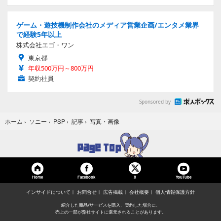
ゲーム・遊技機制作会社のメディア営業企画/エンタメ業界
で経験5年以上
株式会社エゴ・ワン
東京都
年収500万円～800万円
契約社員
Sponsored by
写真・画像
ホーム
›
ソニー
›
PSP
›
記事
›
Home
Facebook
YouTube
X
インサイドについて
お問合せ
広告掲載
会社概要
個人情報保護方針
紹介した商品/サービスを購入、契約した場合に、
売上の一部が弊社サイトに還元されることがあります。