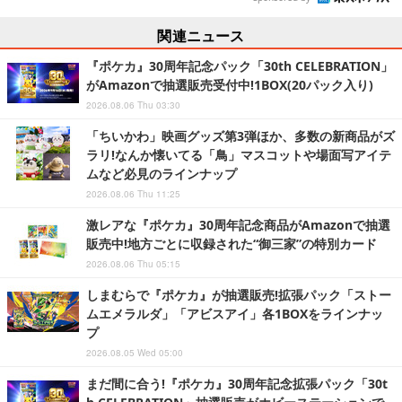
関連ニュース
『ポケカ』30周年記念パック「30th CELEBRATION」
がAmazonで抽選販売受付中!1BOX(20パック入り)
2026.08.06 Thu 03:30
「ちいかわ」映画グッズ第3弾ほか、多数の新商品がズ
ラリ!なんか懐いてる「鳥」マスコットや場面写アイテ
ムなど必見のラインナップ
2026.08.06 Thu 11:25
激レアな『ポケカ』30周年記念商品がAmazonで抽選
販売中!地方ごとに収録された“御三家”の特別カード
2026.08.06 Thu 05:15
しまむらで『ポケカ』が抽選販売!拡張パック「ストー
ムエメラルダ」「アビスアイ」各1BOXをラインナッ
プ
2026.08.05 Wed 05:00
まだ間に合う!『ポケカ』30周年記念拡張パック「30t