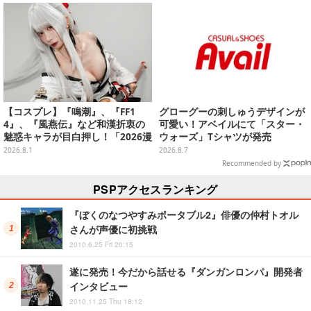
【コスプレ】『鳴潮』、『FF1
グローグーの刺しゅうデザインが
4』、『風燕伝』など和漢折衷の
可愛い！アベイルにて「スター・
魅惑キャラが目白押し！「2026漫
ウォーズ」Tシャツが発売
画博覧会」美麗レイヤー13選【写
2026.8.1
2026.8.7
真39枚】
Recommended by
PSPアクセスランキング
『ぼくのなつやすみポータブル2』俳優の仲村トオル
さんが声優に初挑戦
2010.6.25 Fri 20:15
遂に発売！今だから話せる『ダンガンロンパ』開発者
インタビュー
2010.11.25 Thu 18:12