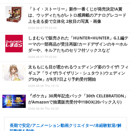
「トイ・ストーリー」新作一番くじが発売決定!A賞
は、ウッディたちがレトロ感満載のアナログレコード
上を走る姿で立体化 2枚目の写真・画像
2026.08.07 Fri 03:40
しまむらで販売された「HUNTER×HUNTER」G.I.編テ
ーマの一部商品が受注再販!カードデザインのキーホル
ダーや、キルアたちのセリフ付ソックスなど
2026.08.07 Fri 02:00
太ももにも目が惹かれるウェディング姿のライザ! フィ
ギュア「ライザ(ライザリン・シュタウト)ウェディン
グStyle」が8月7日より予約受付開始
2026.08.06 Thu 10:15
『ポケカ』30周年記念パック「30th CELEBRATION」
がAmazonで抽選販売受付中!1BOX(20パック入り)
2026.08.06 Thu 03:30
長期で安定/アニメーション動画クリエイター/未経験歓迎/解
説動画を制作