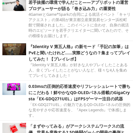
若手抜擢の環境で学んだこと――アプリボットの運営
プロデューサーが語る「巻き込み力」の重要性
4GamerとGame*Sparkの合同による就活イベント「キャリ
アクエスト」の第4回が東京都立産業貿易センター浜松町
館で開催されました。このイベントに合わせ、自身の就活
時のエピソードを若手クリエイターに聞いてみたので、そ
の模様をお届けします。
『Identity V 第五人格』の新モード「手記の加筆」は
PvEと聞いたけれど……実際どうなの？集まってプレイ
してみた！【プレイレポ】
『Identity V 第五人格』が好きな人やプレイしたことある
人、全くプレイしたことがない人など、様々な4人を集め
てプレイしてみました！
0.03msの圧倒的応答速度やリフレッシュレートで勝ち
にこだわる！鮮やかなQD-OLEDパネル搭載のGigaCry
sta「EX-GDQ271UEL」はFPSゲーマー注目の武器
「EX-GDQ271UEL」の魅力であるQD-OLEDパネルの圧倒的
な見やすさや応答速度を、『Apex Legends』で体感しま
す。
「まずやってみる」がアークシステムワークスの流
儀。世界を席巻する2.5D格闘ゲームの開発の裏側と、