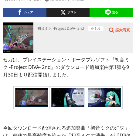
シェア
ポスト
送る
初音ミク -Project DIVA- 2nd
全 6 枚
拡大写真
セガは、プレイステーション・ポータブルソフト『初音ミ
ク ‐Project DIVA‐ 2nd』のダウンロード追加楽曲第1弾を9
月30日より配信開始しました。
今回ダウンロード配信される追加楽曲「初音ミクの消失」
は、前作で最高難度を誇った「初音ミクの消失」が『DIVA