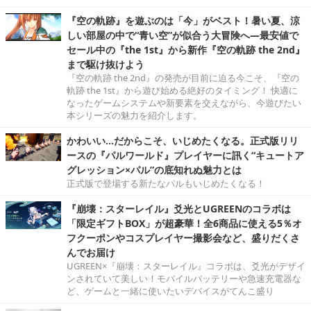
『空の軌跡』を遊ぶのは「今」がベスト！暑い夏、涼
しい部屋の中で“青い空”が似合う大冒険へ―最安値で
セール中の『the 1st』から新作『空の軌跡 the 2nd』
まで駆け抜けよう
『空の軌跡 the 2nd』の発売が目前に迫る今こそ、『空の
軌跡 the 1st』から遊び始める絶好のタイミング！ 快適に
なったゲームシステムや新要素を交えながら、今遊びたい
本シリーズの魅力を紹介します。
かわいい…だからこそ、いじめたくなる。正式版リリ
ースの『パルワールド』プレイヤーに訊く“キュートア
グレッション×パル”の底知れぬ魅力とは
正式版で登場する新たなパルもいじめたくなる！
『崩壊：スターレイル』爻光とUGREENのコラボは
「限定ギフトBOX」が超豪華！全6商品に使える5％オ
フクーポンやコスプレイヤー撮影会など、盛りだくさ
んでお届け
UGREEN×『崩壊：スターレイル』コラボは、爻光がデザイ
ンされていて美しい！モバイルバッテリーや急速充電器な
ど、ゲームと一緒に使いたいデバイスがてんこ盛り