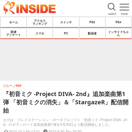
search
menu
アクセス
ホーム
スイッチ
PS5
PS4
ランキング
読者
インサイドちゃ
スマホ
PC
配信者
アンケート
ん
ソニー
PSP
『初音ミク -Project DIVA- 2nd』追加楽曲第1
弾 「初音ミクの消失」＆「StargazeR」配信開
始
セガは、プレイステーション・ポータブルソフト『初音ミク ‐Project DIVA‐ 2n
d』のダウンロード追加楽曲第1弾を9月30日より配信開始しました。
2010.10.1 Fri 13:01
2010.9.30 Thu 20:30