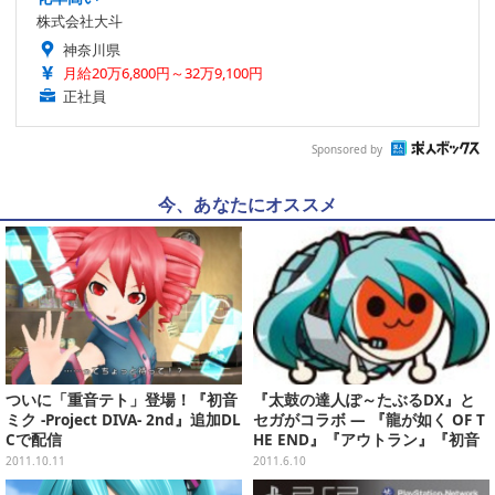
株式会社大斗
神奈川県
月給20万6,800円～32万9,100円
正社員
Sponsored by
今、あなたにオススメ
ついに「重音テト」登場！『初音
『太鼓の達人ぽ～たぶるDX』と
ミク -Project DIVA- 2nd』追加DL
セガがコラボ ― 『龍が如く OF T
Cで配信
HE END』『アウトラン』『初音
ミク -Project DIVA- 2nd』の楽曲
2011.10.11
2011.6.10
が登場