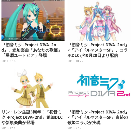
『初音ミク -Project DIVA- 2n
『初音ミク -Project DIVA- 2nd』
d』、追加楽曲「あなたの歌姫」
×『アイドルマスターSP』、コラ
「星屑ユートピア」登場
ボDLCが10月28日より配信
2011.2.18
2010.10.22
リン・レン生誕3周年！『初音ミ
『初音ミク -Project DIVA- 2nd』
ク -Project DIVA- 2nd』追加DLC
×『アイドルマスターSP』奇跡の
や新規楽曲が登場
歌姫コラボが実現
2010.12.15
2010.7.17