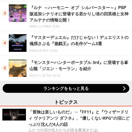
『ルナ ～ハーモニー オブ シルバースター～』PSP
版追加シナリオに登場する若かりし頃の四英雄と女神
アルテナの情報公開！
2009.11.4 Wed 12:50
『マスターデュエル』だけじゃない！デュエリストの
魂揺さぶる『遊戯王』の名作ゲーム3選
2022.2.6 Sun 12:00
『モンスターハンターポータブル 3rd』に登場する峯
山龍「ジエン・モーラン」を紹介
2010.11.16 Tue 16:16
ランキングをもっと見る
トピックス
「冒険は楽しいものだ」 ─『FF11』と『ウィザードリ
ィ ヴァリアンツ ダフネ』、"優しくないRPG"の沼にど
っぷり沈んだ4人の話
ふたつの沼の住人たちが語る奥深さとは。