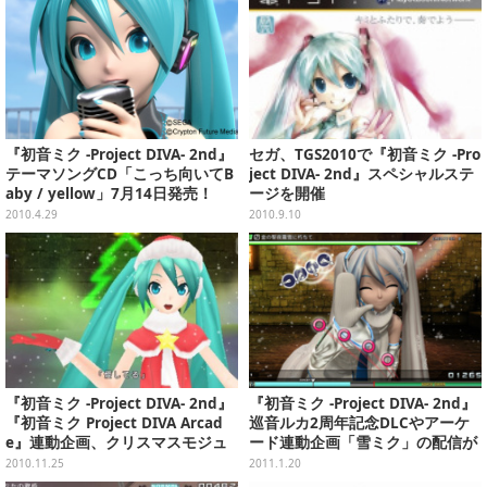
『初音ミク -Project DIVA- 2nd』
セガ、TGS2010で『初音ミク -Pro
テーマソングCD「こっち向いてB
ject DIVA- 2nd』スペシャルステ
aby / yellow」7月14日発売！
ージを開催
2010.4.29
2010.9.10
『初音ミク -Project DIVA- 2nd』
『初音ミク -Project DIVA- 2nd』
『初音ミク Project DIVA Arcad
巡音ルカ2周年記念DLCやアーケ
e』連動企画、クリスマスモジュ
ード連動企画「雪ミク」の配信が
ール配信決定
決定
2010.11.25
2011.1.20