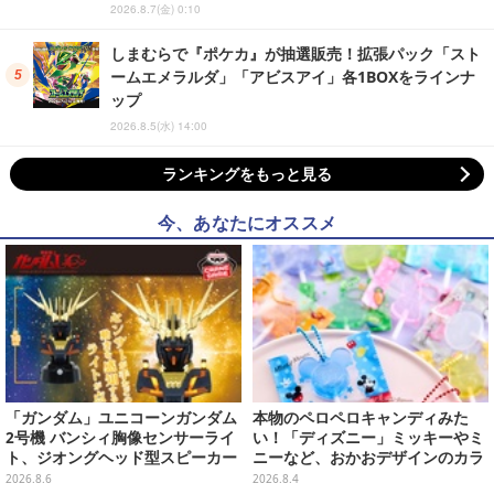
2026.8.7(金) 0:10
しまむらで『ポケカ』が抽選販売！拡張パック「スト
ームエメラルダ」「アビスアイ」各1BOXをラインナ
ップ
2026.8.5(水) 14:00
ランキングをもっと見る
今、あなたにオススメ
「ガンダム」ユニコーンガンダム
本物のペロペロキャンディみた
2号機 バンシィ胸像センサーライ
い！「ディズニー」ミッキーやミ
ト、ジオングヘッド型スピーカー
ニーなど、おかおデザインのカラ
が順次プライズ展開！
フルチャーム全10種が8月31日発
2026.8.6
2026.8.4