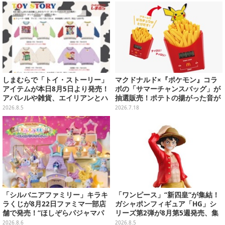
売
しまむらで「トイ・ストーリー」
マクドナルド×『ポケモン』コラ
アイテムが本日8月5日より発売！
ボの「サマーチャンスバッグ」が
アパレルや雑貨、エイリアンとハ
抽選販売！ポテトの揚がった音が
ムのダイカットクッションなど盛
流れる「とびだすピカチュウ ポテ
2026.8.5
2026.7.18
りだくさん
トタイマー」など当たる
「シルバニアファミリー」キラキ
「ワンピース」“新四皇”が集結！
ラくじが8月22日ファミマ一部店
ガシャポンフィギュア「HG」シ
舗で発売！“ほしぞらパジャマパ
リーズ第2弾が8月第5週発売、集
ーティ”をテーマに、お人形や建
めて並べたくなるクオリティ
2026.8.6
2026.8.5