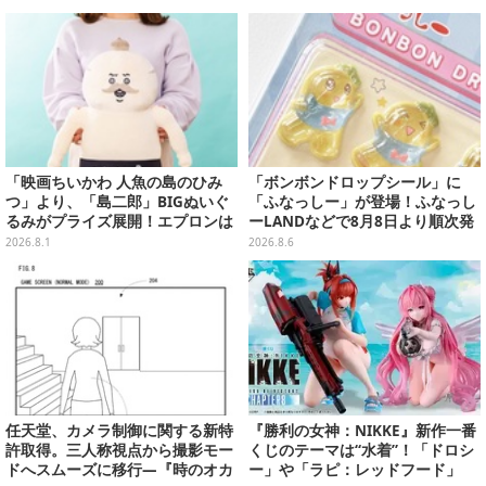
物がラインナップ
「映画ちいかわ 人魚の島のひみ
「ボンボンドロップシール」に
つ」より、「島二郎」BIGぬいぐ
「ふなっしー」が登場！ふなっし
るみがプライズ展開！エプロンは
ーLANDなどで8月8日より順次発
ポケット付き
売
2026.8.1
2026.8.6
任天堂、カメラ制御に関する新特
『勝利の女神：NIKKE』新作一番
許取得。三人称視点から撮影モー
くじのテーマは“水着”！「ドロシ
ドへスムーズに移行―『時のオカ
ー」や「ラピ：レッドフード」