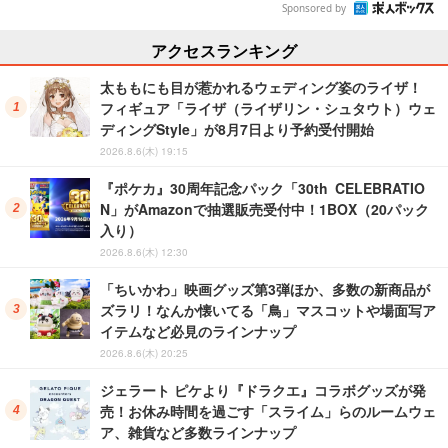
Sponsored by
アクセスランキング
太ももにも目が惹かれるウェディング姿のライザ！
フィギュア「ライザ（ライザリン・シュタウト）ウェ
ディングStyle」が8月7日より予約受付開始
2026.8.6(木) 19:15
『ポケカ』30周年記念パック「30th CELEBRATIO
N」がAmazonで抽選販売受付中！1BOX（20パック
入り）
2026.8.6(木) 12:30
「ちいかわ」映画グッズ第3弾ほか、多数の新商品が
ズラリ！なんか懐いてる「鳥」マスコットや場面写ア
イテムなど必見のラインナップ
2026.8.6(木) 20:25
ジェラート ピケより『ドラクエ』コラボグッズが発
売！お休み時間を過ごす「スライム」らのルームウェ
ア、雑貨など多数ラインナップ