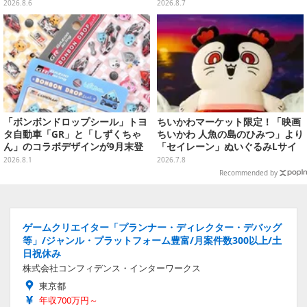
リナ』リメイク版との関連を推測
が“背中で魅せる”ポーズで立体化
2026.8.6
2026.8.7
する声も
「ボンボンドロップシール」トヨ
ちいかわマーケット限定！「映画
タ自動車「GR」と「しずくちゃ
ちいかわ 人魚の島のひみつ」より
ん」のコラボデザインが9月末登
「セイレーン」ぬいぐるみLサイ
場！くま吉らも描かれた全4柄
ズが7月24日より予約開始
2026.8.1
2026.7.8
Recommended by
ゲームクリエイター「プランナー・ディレクター・デバッグ
等」/ジャンル・プラットフォーム豊富/月案件数300以上/土
日祝休み
株式会社コンフィデンス・インターワークス
東京都
年収700万円～