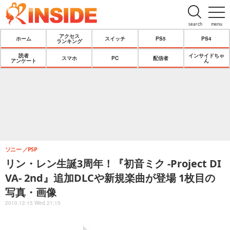
search
menu
アクセス
ホーム
スイッチ
PS5
PS4
ランキング
読者
インサイドちゃ
スマホ
PC
配信者
アンケート
ん
ソニー
PSP
リン・レン生誕3周年！『初音ミク -Project DI
VA- 2nd』追加DLCや新規楽曲が登場 1枚目の
写真・画像
2010.12.15 Wed 21:15