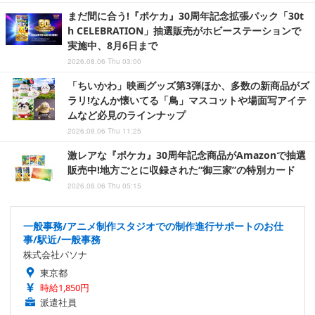
まだ間に合う!『ポケカ』30周年記念拡張パック「30t
h CELEBRATION」抽選販売がホビーステーションで
実施中、8月6日まで
2026.08.06 Thu 03:00
「ちいかわ」映画グッズ第3弾ほか、多数の新商品がズ
ラリ!なんか懐いてる「鳥」マスコットや場面写アイテ
ムなど必見のラインナップ
2026.08.06 Thu 11:25
激レアな『ポケカ』30周年記念商品がAmazonで抽選
販売中!地方ごとに収録された“御三家”の特別カード
2026.08.06 Thu 05:15
一般事務/アニメ制作スタジオでの制作進行サポートのお仕
事/駅近/一般事務
株式会社パソナ
東京都
時給1,850円
派遣社員