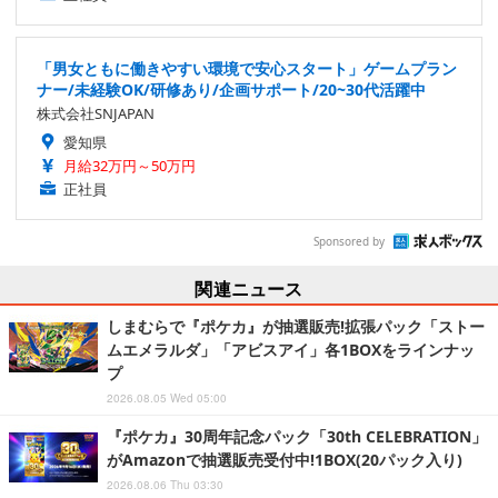
「男女ともに働きやすい環境で安心スタート」ゲームプラン
ナー/未経験OK/研修あり/企画サポート/20~30代活躍中
株式会社SNJAPAN
愛知県
月給32万円～50万円
正社員
Sponsored by
関連ニュース
しまむらで『ポケカ』が抽選販売!拡張パック「ストー
ムエメラルダ」「アビスアイ」各1BOXをラインナッ
プ
2026.08.05 Wed 05:00
『ポケカ』30周年記念パック「30th CELEBRATION」
がAmazonで抽選販売受付中!1BOX(20パック入り)
2026.08.06 Thu 03:30