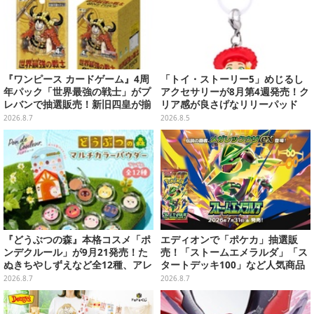
『ワンピース カードゲーム』4周
「トイ・ストーリー5」めじるし
年パック「世界最強の戦士」がプ
アクセサリーが8月第4週発売！ク
レバンで抽選販売！新旧四皇が揃
リア感が良さげなリリーパッド
い踏み、刃牙作者が描く「カイド
や、ジェシーなど全5種ラインナ
2026.8.7
2026.8.5
ウ」も
ップ
『どうぶつの森』本格コスメ「ポ
エディオンで「ポケカ」抽選販
ンデクルール」が9月21発売！た
売！「ストームエメラルダ」「ス
ぬきちやしずえなど全12種、アレ
タートデッキ100」など人気商品
ンジできるリアクションシールも
が対象
2026.8.7
2026.8.7
付属