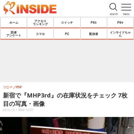
search
menu
アクセス
ホーム
スイッチ
PS5
PS4
ランキング
読者
インサイドちゃ
スマホ
PC
配信者
アンケート
ん
ソニー
PSP
新宿で『MHP3rd』の在庫状況をチェック 7枚
目の写真・画像
2010.12.1 Wed 12:57