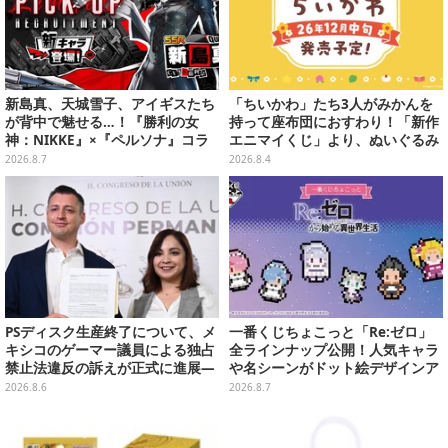
新島真、天城雪子、アイギスたち
「ちいかわ」たち3人がみかんを
が背中で魅せる…！『勝利の女
持って座布団におすわり！「新作
神：NIKKE』×『ペルソナ』コラ
エニマイくじ」より、ぬいぐるみ
ボキャラ＆KV解禁
画像が初公開
2026.8.7
2026.8.4
PSディスク生産終了について、メ
一番くじちょこっと「Re:ゼロ」
キシコのゲーマー議員による独占
全ラインナップ公開！人気キャラ
禁止法違反の訴えが正式に進展―
や名シーンがドット絵デザインア
「テクノロジーは自由を拡大する
クリルマグネットに
2026.8.6
2026.8.7
ために役立つべき」