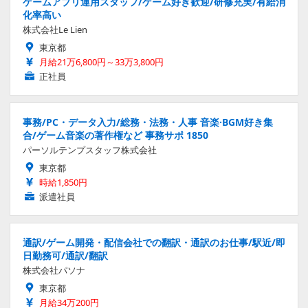
ゲームアプリ運用スタッフ/ゲーム好き歓迎/研修充実/有給消
化率高い
株式会社Le Lien
東京都
月給21万6,800円～33万3,800円
正社員
事務/PC・データ入力/総務・法務・人事 音楽·BGM好き集
合/ゲーム音楽の著作権など 事務サポ 1850
パーソルテンプスタッフ株式会社
東京都
時給1,850円
派遣社員
通訳/ゲーム開発・配信会社での翻訳・通訳のお仕事/駅近/即
日勤務可/通訳/翻訳
株式会社パソナ
東京都
月給34万200円