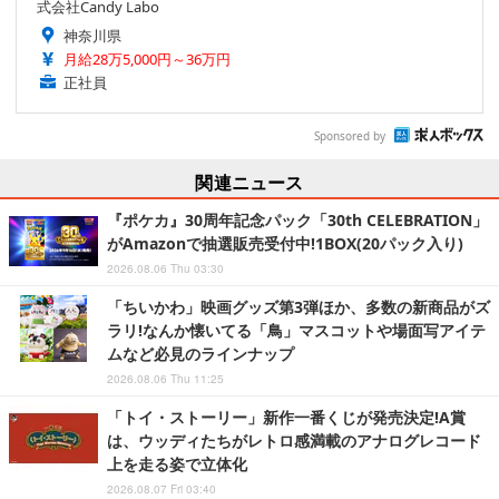
式会社Candy Labo
神奈川県
月給28万5,000円～36万円
正社員
Sponsored by
関連ニュース
『ポケカ』30周年記念パック「30th CELEBRATION」
がAmazonで抽選販売受付中!1BOX(20パック入り)
2026.08.06 Thu 03:30
「ちいかわ」映画グッズ第3弾ほか、多数の新商品がズ
ラリ!なんか懐いてる「鳥」マスコットや場面写アイテ
ムなど必見のラインナップ
2026.08.06 Thu 11:25
「トイ・ストーリー」新作一番くじが発売決定!A賞
は、ウッディたちがレトロ感満載のアナログレコード
上を走る姿で立体化
2026.08.07 Fri 03:40