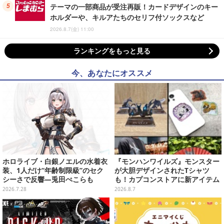
テーマの一部商品が受注再販！カードデザインのキー
ホルダーや、キルアたちのセリフ付ソックスなど
2026.8.7(金) 11:00
ランキングをもっと見る
今、あなたにオススメ
ホロライブ・白銀ノエルの水着衣
『モンハンワイルズ』モンスター
装、1人だけ“年齢制限級”のセク
が大胆デザインされたTシャツ
シーさで反響―兎田ぺこらも
も！カプコンストアに新アイテム
「こ、こんなことが許されていい
が続々登場
2026.7.28
2026.8.7
のか？」と興奮隠せず