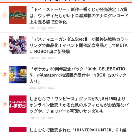
「トイ・ストーリー」新作一番くじが発売決定！A賞
は、ウッディたちがレトロ感満載のアナログレコード
上を走る姿で立体化
2026.8.7(金) 12:40
「デスティニーガンダムSpecII」が最終決戦時カラー
リングで商品化！イベント開催記念商品としてMETA
L ROBOT魂に新登場
2026.8.7(金) 15:15
『ポケカ』30周年記念パック「30th CELEBRATIO
N」がAmazonで抽選販売受付中！1BOX（20パック
入り）
2026.8.6(木) 12:30
しまむらで「ワンピース」グッズが8月8日15時より
オンライン販売！かるた風のルフィたちがお洒落なバ
ッグや、チョッパーが可愛いサンダルも
2026.8.7(金) 18:15
しまむらで販売された「HUNTER×HUNTER」G.I.編