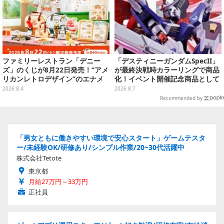
ファミリーレストラン「デニー
「デスティニーガンダムSpecII」
ズ」のくじが8月22日発売！“アメ
が最終決戦時カラーリングで商品
リカンレトロデザイン”のエナメ
化！イベント開催記念商品として
ルバッグやTシャツなど、日常使
METAL ROBOT魂に新登場
2026.8.4
2026.8.7
いできるグッズを用意
Recommended by
「男女ともに働きやすい環境で安心スタート」ゲームテスタ
ー/未経験OK/研修あり/シンプル作業/20~30代活躍中
株式会社Tetote
東京都
月給27万円～33万円
正社員