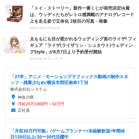
「トイ・ストーリー」新作一番くじが発売決定!A賞
は、ウッディたちがレトロ感満載のアナログレコード
上を走る姿で立体化 2枚目の写真・画像
2026.08.07 Fri 03:40
太ももにも目が惹かれるウェディング姿のライザ! フィ
ギュア「ライザ(ライザリン・シュタウト)ウェディン
グStyle」が8月7日より予約受付開始
2026.08.06 Thu 10:15
「27卒」アニメ・モーショングラフィックス動画の制作スタ
ッフ・残業少なめ/横浜市西区南幸1丁目
株式会社ELシステム
神奈川県
月給26万3,800円～32万円
正社員
「月収30万円可能」/ゲームプランナー/未経験歓迎/年間休
日120日以上/20〜30代活躍中