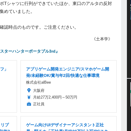
ボTシャツに行列ができていたほか、東口のアルタの反対
集めていました。
確認時点のものです。ご注意ください。
《土本学》
スターハンターポータブル3rd』
フ」
アプリゲーム開発エンジニア/スマホゲーム開
発/未経験OK/賞与年2回/快適な仕事環境
株式会社alBee
大阪府
月給27万2,400円～50万円
正社員
クリプ
ゲーム向けUIデザイナーアシスタント正社