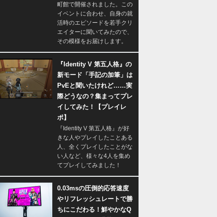
町館で開催されました。この
イベントに合わせ、自身の就
活時のエピソードを若手クリ
エイターに聞いてみたので、
その模様をお届けします。
『Identity V 第五人格』の
新モード「手記の加筆」は
PvEと聞いたけれど……実
際どうなの？集まってプレ
イしてみた！【プレイレ
ポ】
『Identity V 第五人格』が好
きな人やプレイしたことある
人、全くプレイしたことがな
い人など、様々な4人を集め
てプレイしてみました！
0.03msの圧倒的応答速度
やリフレッシュレートで勝
ちにこだわる！鮮やかなQ