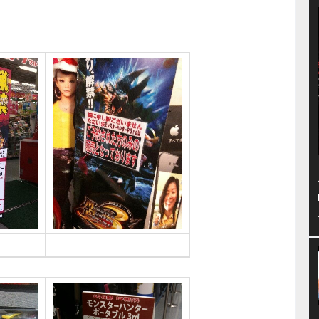
口もだめ
TSUTAYAも無念