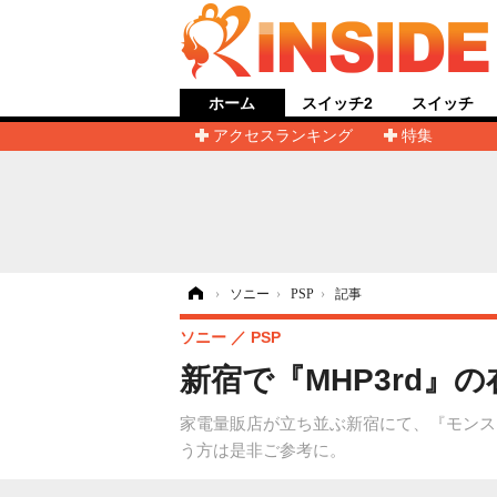
ホーム
スイッチ2
スイッチ
アクセスランキング
特集
ホーム
›
ソニー
›
PSP
›
記事
ソニー
PSP
新宿で『MHP3rd』
家電量販店が立ち並ぶ新宿にて、『モンス
う方は是非ご参考に。