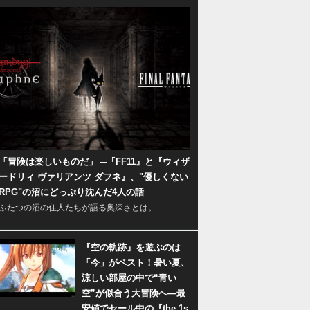
「冒険は楽しいものだ」 ─『FF11』と『ウィザ
ードリィ ヴァリアンツ ダフネ』、"優しくない
RPG"の沼にどっぷり沈んだ4人の話
ふたつの沼の住人たちが語る奥深さとは。
『空の軌跡』を遊ぶのは
「今」がベスト！暑い夏、
涼しい部屋の中で“青い
空”が似合う大冒険へ―最
安値でセール中の『the 1s