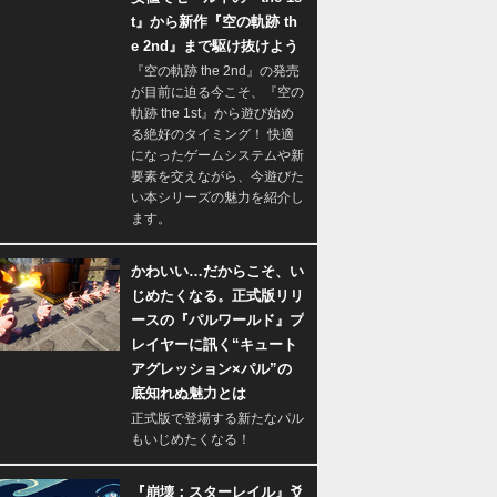
t』から新作『空の軌跡 th
e 2nd』まで駆け抜けよう
『空の軌跡 the 2nd』の発売
が目前に迫る今こそ、『空の
軌跡 the 1st』から遊び始め
る絶好のタイミング！ 快適
になったゲームシステムや新
要素を交えながら、今遊びた
い本シリーズの魅力を紹介し
ます。
かわいい…だからこそ、い
じめたくなる。正式版リリ
ースの『パルワールド』プ
レイヤーに訊く“キュート
アグレッション×パル”の
底知れぬ魅力とは
正式版で登場する新たなパル
もいじめたくなる！
『崩壊：スターレイル』爻