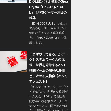
D-OLEDパネル搭載のGiga
Crysta「EX-GDQ271UE
L」はFPSゲーマー注目の
武器
「EX-GDQ271UEL」の魅力
であるQD-OLEDパネルの圧
倒的な見やすさや応答速度
を、『Apex Legends』で体
感します。
「まずやってみる」がアー
クシステムワークスの流
儀。世界を席巻する2.5D
格闘ゲームの開発の裏側
と、求める人物像【キャリ
アクエスト】
『ギルティギア』シリーズな
どで知られ、世界的な格闘ゲ
ーム大会「EVO」でも圧倒
的な存在感を放つアークシス
テムワークス。同社はどのよ
うな組織体制で、いかにして