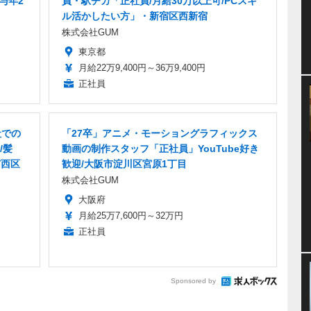
与年2
員・駅チカ「正社員/月給30万以上可/PCスキ
ル活かしたい方」・新宿区西新宿
株式会社GUM
東京都
月給22万9,400円～36万9,400円
正社員
社での
「27卒」アニメ・モーショングラフィックス
/髪
動画の制作スタッフ「正社員」YouTube好き
市西区
歓迎/大阪市淀川区宮原1丁目
株式会社GUM
大阪府
月給25万7,600円～32万円
正社員
Sponsored by