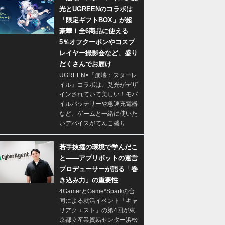
光とUGREENのコラボは
「限定ギフトBOX」が超
豪華！全6商品に使える
5％オフクーポンやコスプ
レイヤー撮影会など、盛り
だくさんでお届け
UGREEN×『崩壊：スターレ
イル』コラボは、爻光がデザ
インされていて美しい！モバ
イルバッテリーや急速充電器
など、ゲームと一緒に使いた
いデバイスがてんこ盛り
若手抜擢の環境で学んだこ
と――アプリボットの運営
プロデューサーが語る「巻
き込み力」の重要性
4GamerとGame*Sparkの合
同による就活イベント「キャ
リアクエスト」の第4回が東
京都立産業貿易センター浜松