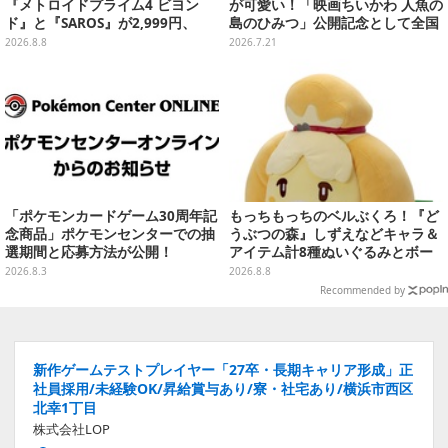
『メトロイドプライム4 ビヨン
が可愛い！「映画ちいかわ 人魚の
ド』と『SAROS』が2,999円、
島のひみつ」公開記念として全国
『メタルギアソリッド Δ』は2,49
劇場で販売決定、セイレーンドリ
2026.8.8
2026.7.21
9円─ゲオ店舗＆ストアのゲームセ
ンクカップホルダーも
ールは8月8日から
「ポケモンカードゲーム30周年記
もっちもっちのベルぶくろ！『ど
念商品」ポケモンセンターでの抽
うぶつの森』しずえなどキャラ＆
選期間と応募方法が公開！
アイテム計8種ぬいぐるみとボー
ルチェーン付きマスコットが発売
2026.8.3
2026.8.8
Recommended by
新作ゲームテストプレイヤー「27卒・長期キャリア形成」正
社員採用/未経験OK/昇給賞与あり/寮・社宅あり/横浜市西区
北幸1丁目
株式会社LOP