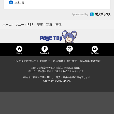
正社員
Sponsored by
写真・画像
ホーム
›
ソニー
›
PSP
›
記事
›
Home
Facebook
YouTube
X
インサイドについて
お問合せ
広告掲載
会社概要
個人情報保護方針
紹介した商品/サービスを購入、契約した場合に、
売上の一部が弊社サイトに還元されることがあります。
当サイトに掲載の記事・見出し・写真・画像の無断転載を禁じます。
Copyright © 2026 IID, Inc.