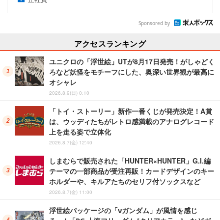
Sponsored by
アクセスランキング
ユニクロの「浮世絵」UTが8月17日発売！がしゃどく
ろなど妖怪をモチーフにした、奥深い世界観が最高に
オシャレ
2026.8.9(日) 0:10
「トイ・ストーリー」新作一番くじが発売決定！A賞
は、ウッディたちがレトロ感満載のアナログレコード
上を走る姿で立体化
2026.8.7(金) 12:40
しまむらで販売された「HUNTER×HUNTER」G.I.編
テーマの一部商品が受注再販！カードデザインのキー
ホルダーや、キルアたちのセリフ付ソックスなど
2026.8.7(金) 11:00
浮世絵パッケージの「νガンダム」が風情を感じ