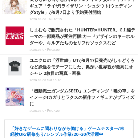
ギュア「ライザ(ライザリン・シュタウト)ウェディン
グStyle」が8月7日より予約受付開始
2026.08.06 Thu 10:15
しまむらで販売された「HUNTER×HUNTER」G.I.編テ
ーマの一部商品が受注再販!カードデザインのキーホル
ダーや、キルアたちのセリフ付ソックスなど
2026.08.07 Fri 02:00
ユニクロの「浮世絵」UTが8月17日発売!がしゃどくろ
など妖怪をモチーフにした、奥深い世界観が最高にオ
シャレ 2枚目の写真・画像
2026.08.08 Sat 15:10
「機動戦士ガンダムSEED」エンディング「暁の車」を
イメージ!カガリとラクスの新作フィギュアがプライズ
に
2026.08.07 Fri 07:20
「好きなゲームに関わりながら働ける」ゲームテスター/未
経験OK/研修あり/シンプル作業/20~30代活躍中