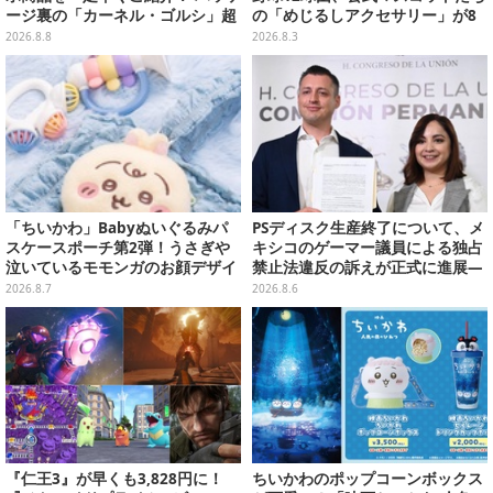
ージ裏の「カーネル・ゴルシ」超
の「めじるしアクセサリー」が8
長文コラボ告知は必見、オリジナ
月第2週より再販
2026.8.8
2026.8.3
ル商品はガツンと来るにんにくが
美味しくて「全銀河☆ゴルゴルチ
キン化計画」の一部になる【実物
レポ】
「ちいかわ」Babyぬいぐるみパ
PSディスク生産終了について、メ
スケースポーチ第2弾！うさぎや
キシコのゲーマー議員による独占
泣いているモモンガのお顔デザイ
禁止法違反の訴えが正式に進展―
ン全4種が8月下旬プライズ展開
「テクノロジーは自由を拡大する
2026.8.7
2026.8.6
ために役立つべき」
『仁王3』が早くも3,828円に！
ちいかわのポップコーンボックス