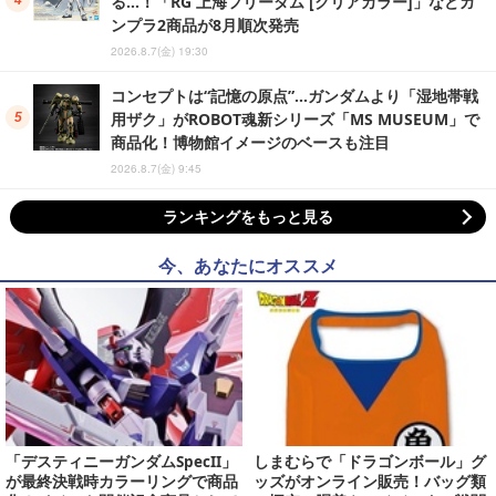
る…！「RG 上海フリーダム [クリアカラー]」などガ
ンプラ2商品が8月順次発売
2026.8.7(金) 19:30
コンセプトは“記憶の原点”…ガンダムより「湿地帯戦
用ザク」がROBOT魂新シリーズ「MS MUSEUM」で
商品化！博物館イメージのベースも注目
2026.8.7(金) 9:45
ランキングをもっと見る
今、あなたにオススメ
「デスティニーガンダムSpecII」
しまむらで「ドラゴンボール」グ
が最終決戦時カラーリングで商品
ッズがオンライン販売！バッグ類