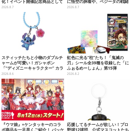
化！イベント開催記念商品として
に悟空の胴着や、ベジータの戦闘
METAL ROBOT魂に新登場
服を大胆デザイン
2026.8.7
2026.8.7
スティッチたちと小物のダブルチ
虹色に光る“柱”たち！「鬼滅の
ャームが可愛い！ガシャポン
刃」シール全39種を収録した「に
「“ディズニーキャラクター” カラ
ふぉるめーしょん」第15弾
フルマルチチャーム」が発売
2026.8.6
2026.8.2
『ウマ娘』×ケンタッキーのコラ
応援してるチームが欲しい！プロ
ボ商品を一足早くご紹介！ パッケ
野球12球団、公式マスコットたち