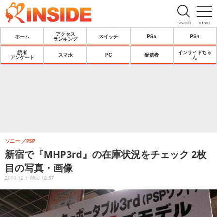
search
menu
アクセス
ホーム
スイッチ
PS5
PS4
ランキング
読者
インサイドちゃ
スマホ
PC
配信者
アンケート
ん
ソニー
PSP
新宿で『MHP3rd』の在庫状況をチェック 2枚
目の写真・画像
2010.12.1 Wed 12:57