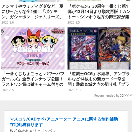
アシマリやウミディグダなど、夏
『ポケモン』30周年一番くじ第1
にぴったりな全4種！『ポケモ
弾が12月14日より順次再販！カン
ン』ガシャポン「ジェムリーズ」
トー～シンオウ地方の御三家が集
第13弾が8月第5週より発売
まった時計、ぬいぐるみなど記念
2026.8.6
2026.8.5
グッズ盛りだくさん
「一番くじちょこっと パワーパフ
『遊戯王OCG』氷結界、アンブラ
ガールズ」全ラインナップ公開！
ルなど14枚もの新カード一挙公
ラストワン賞は鍵チャーム付きの
開！遊戯＆城之内の切り札「ブラ
シール帳スペシャルセットを用意
ック・デーモンズ・ドラゴン」も
2026.8.5
2026.7.10
新たな装いで登場
Recommended by
マスコミ/CADオペ/アニメーター アニメに関する制作補助
在宅勤務有ります
株式会社キャリアジャパン