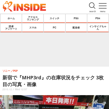
search
menu
アクセス
ホーム
スイッチ
PS5
PS4
ランキング
読者
インサイドちゃ
スマホ
PC
配信者
アンケート
ん
ソニー
PSP
新宿で『MHP3rd』の在庫状況をチェック 3枚
目の写真・画像
2010.12.1 Wed 12:57