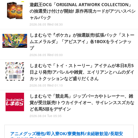
遊戯王OCG「ORIGINAL ARTWORK COLLECTION」
の抽選受け付けが開始! 原作再現カードがアツいスペシ
ャルパック
2026.08.05 Wed 08:30
しまむらで『ポケカ』が抽選販売!拡張パック「ストー
ムエメラルダ」「アビスアイ」各1BOXをラインナッ
プ
2026.08.05 Wed 05:00
しまむらで「トイ・ストーリー」アイテムが本日8月5
日より発売!アパレルや雑貨、エイリアンとハムのダイ
カットクッションなど盛りだくさん
2026.08.05 Wed 01:10
しまむらで「競走馬」ジップパーカやトレーナー、雑
貨が受注販売!トウカイテイオー、サイレンススズカな
ど名馬5頭をデザイン
2026.08.04 Tue 05:35
アニメグッズ梱包/即入寮OK/寮費無料/未経験歓迎/長期安