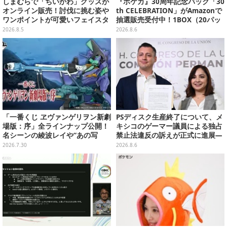
しまむらで「ちいかわ」グッズが
『ポケカ』30周年記念パック「30
オンライン販売！討伐に挑む姿や
th CELEBRATION」がAmazonで
ワンポイントが可愛いフェイスタ
抽選販売受付中！1BOX（20パッ
オル、バスマットなど全14種
ク入り）
2026.8.5
2026.8.6
「一番くじ ヱヴァンゲリヲン新劇
PSディスク生産終了について、メ
場版：序」全ラインナップ公開！
キシコのゲーマー議員による独占
名シーンの綾波レイや“あの写
禁止法違反の訴えが正式に進展―
真”の葛城ミサトフィギュアほ
「テクノロジーは自由を拡大する
2026.7.30
2026.8.6
か、場面写クリアファイルなど
ために役立つべき」