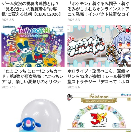
ゲーム実況の視聴者連携とは？
『ポケモン』着ぐるみ帽子・着ぐ
「見るだけ」の視聴者を"お客
るみがしまむらオンラインストア
様"に変える技術【CEDEC2026】
にて発売！インパクト抜群なコイ
キング、翼付きリザードンなど
2026.8.5
2026.8.3
「たまごっち にゅー!ごっちカー
ホロライブ・兎田ぺこら、宝鐘マ
ド」第3弾が順次発売！“ごっちレ
リンら12名が参戦！シール帳管理
ア”は、楽しい夏祭りのオリジナ
型ストラテジー『デコって！ホロ
ルアートに
ライブシールバトル』Steamスト
2026.7.10
2026.8.6
アページ公開