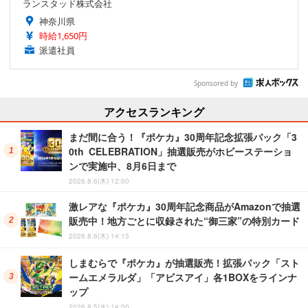
ランスタッド株式会社
神奈川県
時給1,650円
派遣社員
Sponsored by
アクセスランキング
まだ間に合う！『ポケカ』30周年記念拡張パック「3
0th CELEBRATION」抽選販売がホビーステーショ
ンで実施中、8月6日まで
2026.8.6(木) 12:00
激レアな『ポケカ』30周年記念商品がAmazonで抽選
販売中！地方ごとに収録された“御三家”の特別カード
2026.8.6(木) 14:15
しまむらで『ポケカ』が抽選販売！拡張パック「スト
ームエメラルダ」「アビスアイ」各1BOXをラインナ
ップ
2026.8.5(水) 14:00