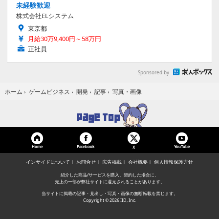
未経験歓迎
株式会社ELシステム
東京都
月給30万9,400円～58万円
正社員
Sponsored by
写真・画像
ホーム
›
ゲームビジネス
›
開発
›
記事
›
Home
Facebook
YouTube
X
インサイドについて
お問合せ
広告掲載
会社概要
個人情報保護方針
紹介した商品/サービスを購入、契約した場合に、
売上の一部が弊社サイトに還元されることがあります。
当サイトに掲載の記事・見出し・写真・画像の無断転載を禁じます。
Copyright © 2026 IID, Inc.