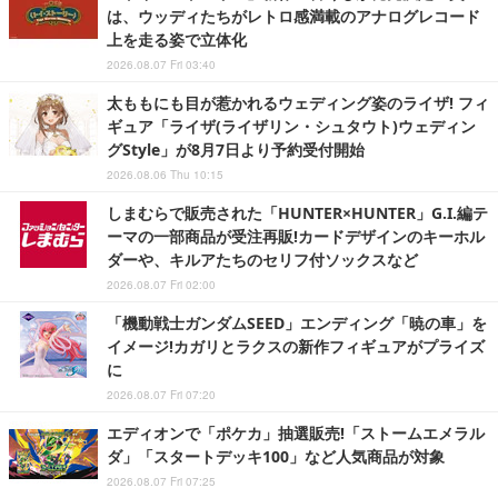
は、ウッディたちがレトロ感満載のアナログレコード
上を走る姿で立体化
2026.08.07 Fri 03:40
太ももにも目が惹かれるウェディング姿のライザ! フィ
ギュア「ライザ(ライザリン・シュタウト)ウェディン
グStyle」が8月7日より予約受付開始
2026.08.06 Thu 10:15
しまむらで販売された「HUNTER×HUNTER」G.I.編テ
ーマの一部商品が受注再販!カードデザインのキーホル
ダーや、キルアたちのセリフ付ソックスなど
2026.08.07 Fri 02:00
「機動戦士ガンダムSEED」エンディング「暁の車」を
イメージ!カガリとラクスの新作フィギュアがプライズ
に
2026.08.07 Fri 07:20
エディオンで「ポケカ」抽選販売!「ストームエメラル
ダ」「スタートデッキ100」など人気商品が対象
2026.08.07 Fri 07:25