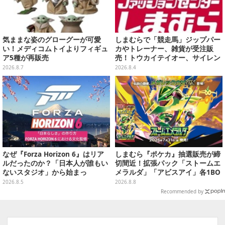
気ままな姿のグローグーが可愛
しまむらで「競走馬」ジップパー
い！メディコムトイよりフィギュ
カやトレーナー、雑貨が受注販
ア5種が再販売
売！トウカイテイオー、サイレン
ススズカなど名馬5頭をデザイン
2026.8.7
2026.8.4
なぜ『Forza Horizon 6』はリア
しまむら『ポケカ』抽選販売が締
ルだったのか？「日本人が誰もい
切間近！拡張パック「ストームエ
ないスタジオ」から始まっ
メラルダ」「アビスアイ」各1BO
た、“生活感のある日本"の作り方
Xをラインナップ
2026.8.5
2026.8.8
【CEDEC2026】
Recommended by