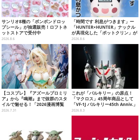
サンリオ8種の「ボンボンドロッ
「時間です 利息がつきます」ー
プシール」が抽選販売！ロフトネ
「HUNTER×HUNTER」ナックル
ットストアで受付中
が具現化した「ポットクリン」が
貯金箱としてプライズ展開
2026.8.6
2026.8.6
【コスプレ】『アズールプロミリ
これが「バルキリー」の原点！
ア』から『鳴潮』まで抜群のスタ
「マクロス」45周年商品として
イルで魅せる！「2026漫画博覧
「VF-1J バルキリー45th Anniv.」
会」百花繚乱の台湾美女12選【写
が予約開始
2026.7.31
2026.8.3
真37枚】