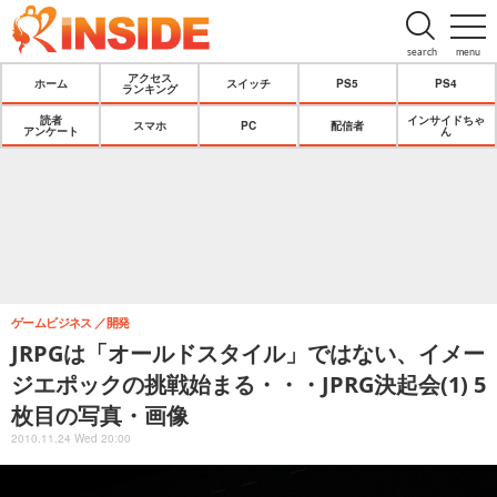
search
menu
アクセス
ホーム
スイッチ
PS5
PS4
ランキング
読者
インサイドちゃ
スマホ
PC
配信者
アンケート
ん
ゲームビジネス
開発
JRPGは「オールドスタイル」ではない、イメー
ジエポックの挑戦始まる・・・JPRG決起会(1) 5
枚目の写真・画像
2010.11.24 Wed 20:00