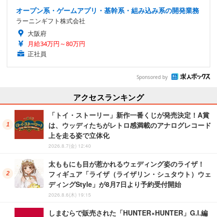
オープン系・ゲームアプリ・基幹系・組み込み系の開発業務
ラーニンギフト株式会社
大阪府
月給34万円～80万円
正社員
Sponsored by
アクセスランキング
「トイ・ストーリー」新作一番くじが発売決定！A賞
は、ウッディたちがレトロ感満載のアナログレコード
上を走る姿で立体化
2026.8.7(金) 12:40
太ももにも目が惹かれるウェディング姿のライザ！
フィギュア「ライザ（ライザリン・シュタウト）ウェ
ディングStyle」が8月7日より予約受付開始
2026.8.6(木) 19:15
しまむらで販売された「HUNTER×HUNTER」G.I.編