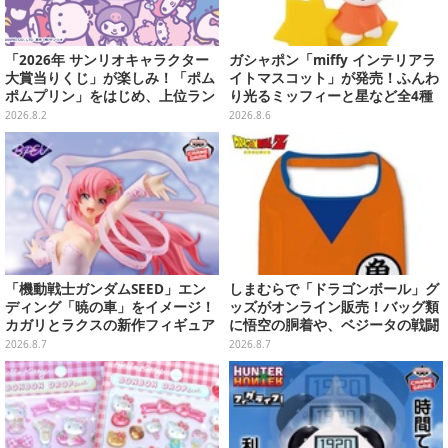
「2026年 サンリオキャラクター
ガシャポン「miffy インテリアラ
大賞当りくじ」が楽しみ！「ポム
イトマスコット」が発売！ふんわ
ポムプリン」をはじめ、上位ラン
り光るミッフィーと星など全4種
クインが登場するスペシャル企画
ラインナップ
2026.8.2
2026.8.6
「機動戦士ガンダムSEED」エン
しまむらで「ドラゴンボール」グ
ディング「暁の車」をイメージ！
ッズがオンライン販売！バッグ類
カガリとラクスの新作フィギュア
に悟空の胴着や、ベジータの戦闘
がプライズに
服を大胆デザイン
2026.8.7
2026.8.7