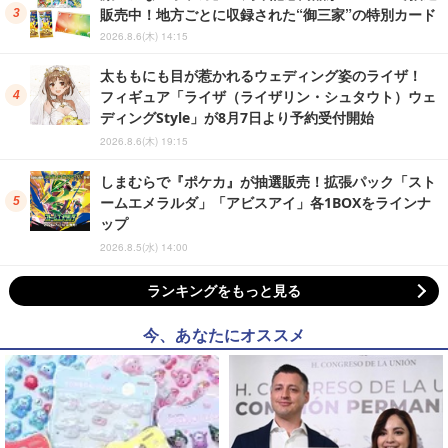
販売中！地方ごとに収録された“御三家”の特別カード
2026.8.6(木) 14:15
太ももにも目が惹かれるウェディング姿のライザ！
フィギュア「ライザ（ライザリン・シュタウト）ウェ
ディングStyle」が8月7日より予約受付開始
2026.8.6(木) 19:15
しまむらで『ポケカ』が抽選販売！拡張パック「スト
ームエメラルダ」「アビスアイ」各1BOXをラインナ
ップ
2026.8.5(水) 14:00
ランキングをもっと見る
今、あなたにオススメ