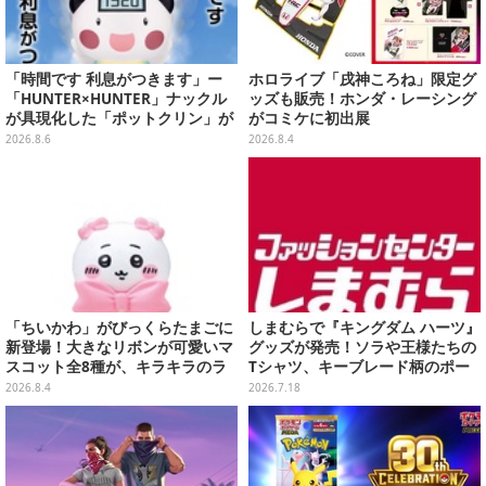
「時間です 利息がつきます」ー
ホロライブ「戌神ころね」限定グ
「HUNTER×HUNTER」ナックル
ッズも販売！ホンダ・レーシング
が具現化した「ポットクリン」が
がコミケに初出展
貯金箱としてプライズ展開
2026.8.6
2026.8.4
「ちいかわ」がびっくらたまごに
しまむらで『キングダム ハーツ』
新登場！大きなリボンが可愛いマ
グッズが発売！ソラや王様たちの
スコット全8種が、キラキラのラ
Tシャツ、キーブレード柄のポー
メ入り入浴剤から飛び出す
チなど幅広いデザイン
2026.8.4
2026.7.18