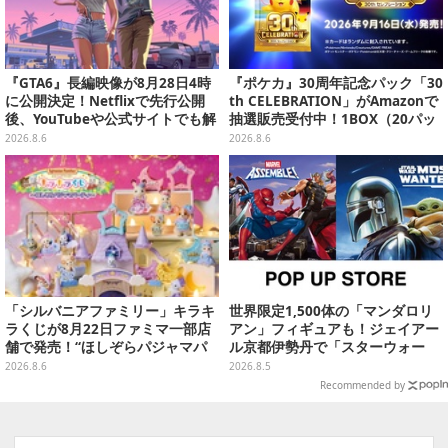
『GTA6』長編映像が8月28日4時
『ポケカ』30周年記念パック「30
に公開決定！Netflixで先行公開
th CELEBRATION」がAmazonで
後、YouTubeや公式サイトでも解
抽選販売受付中！1BOX（20パッ
禁
ク入り）
2026.8.6
2026.8.6
「シルバニアファミリー」キラキ
世界限定1,500体の「マンダロリ
ラくじが8月22日ファミマ一部店
アン」フィギュアも！ジェイアー
舗で発売！“ほしぞらパジャマパ
ル京都伊勢丹で「スターウォー
ーティ”をテーマに、お人形や建
ズ」&「マーベル」ポップアップ
2026.8.6
2026.8.5
物がラインナップ
ストア開催
Recommended by