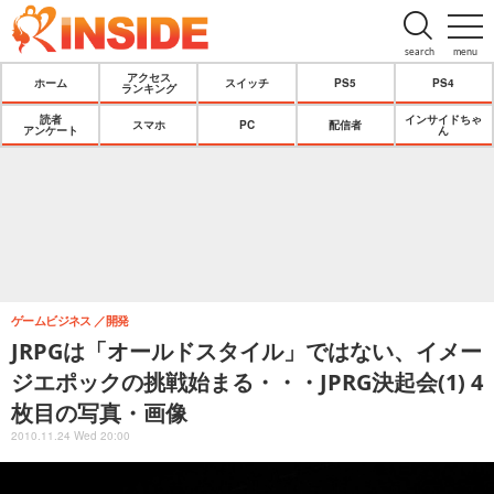
search
menu
アクセス
ホーム
スイッチ
PS5
PS4
ランキング
読者
インサイドちゃ
スマホ
PC
配信者
アンケート
ん
ゲームビジネス
開発
JRPGは「オールドスタイル」ではない、イメー
ジエポックの挑戦始まる・・・JPRG決起会(1) 4
枚目の写真・画像
2010.11.24 Wed 20:00