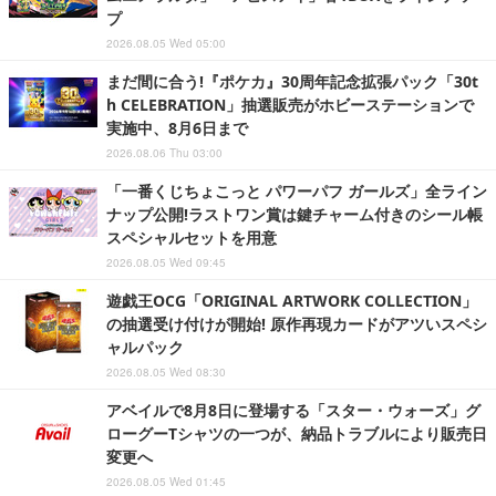
プ
2026.08.05 Wed 05:00
まだ間に合う!『ポケカ』30周年記念拡張パック「30t
h CELEBRATION」抽選販売がホビーステーションで
実施中、8月6日まで
2026.08.06 Thu 03:00
「一番くじちょこっと パワーパフ ガールズ」全ライン
ナップ公開!ラストワン賞は鍵チャーム付きのシール帳
スペシャルセットを用意
2026.08.05 Wed 09:45
遊戯王OCG「ORIGINAL ARTWORK COLLECTION」
の抽選受け付けが開始! 原作再現カードがアツいスペシ
ャルパック
2026.08.05 Wed 08:30
アベイルで8月8日に登場する「スター・ウォーズ」グ
ローグーTシャツの一つが、納品トラブルにより販売日
変更へ
2026.08.05 Wed 01:45