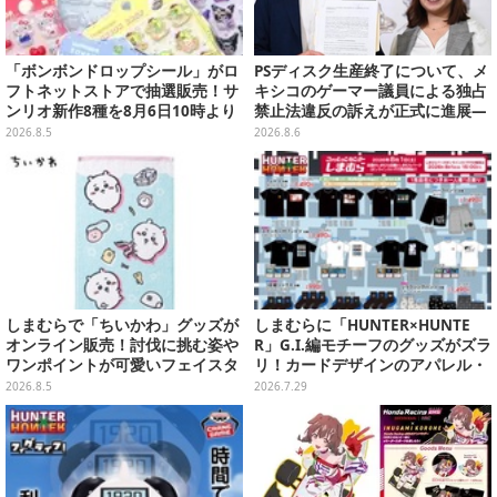
「ボンボンドロップシール」がロ
PSディスク生産終了について、メ
フトネットストアで抽選販売！サ
キシコのゲーマー議員による独占
ンリオ新作8種を8月6日10時より
禁止法違反の訴えが正式に進展―
受付開始
「テクノロジーは自由を拡大する
2026.8.5
2026.8.6
ために役立つべき」
しまむらで「ちいかわ」グッズが
しまむらに「HUNTER×HUNTE
オンライン販売！討伐に挑む姿や
R」G.I.編モチーフのグッズがズラ
ワンポイントが可愛いフェイスタ
リ！カードデザインのアパレル・
オル、バスマットなど全14種
雑貨、ゴレイヌの「オレが3人分
2026.8.5
2026.7.29
になる…」も