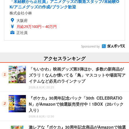
「未経験から正社員」アニメグッズの製造スタッフ/未経験O
K/アニメグッズの作成/ブランク歓迎
株式会社小林
大阪府
月給29万100円～40万円
正社員
Sponsored by
アクセスランキング
「ちいかわ」映画グッズ第3弾ほか、多数の新商品が
ズラリ！なんか懐いてる「鳥」マスコットや場面写ア
イテムなど必見のラインナップ
2026.8.6(木) 20:25
『ポケカ』30周年記念パック「30th CELEBRATIO
N」がAmazonで抽選販売受付中！1BOX（20パック
入り）
2026.8.6(木) 12:30
激レアな『ポケカ』30周年記念商品がAmazonで抽選