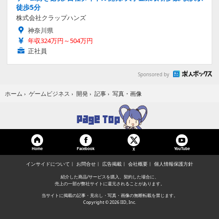
徒歩5分
株式会社クラップハンズ
神奈川県
年収324万円～504万円
正社員
Sponsored by
写真・画像
ホーム
›
ゲームビジネス
›
開発
›
記事
›
Home
Facebook
YouTube
X
インサイドについて
お問合せ
広告掲載
会社概要
個人情報保護方針
紹介した商品/サービスを購入、契約した場合に、
売上の一部が弊社サイトに還元されることがあります。
当サイトに掲載の記事・見出し・写真・画像の無断転載を禁じます。
Copyright © 2026 IID, Inc.