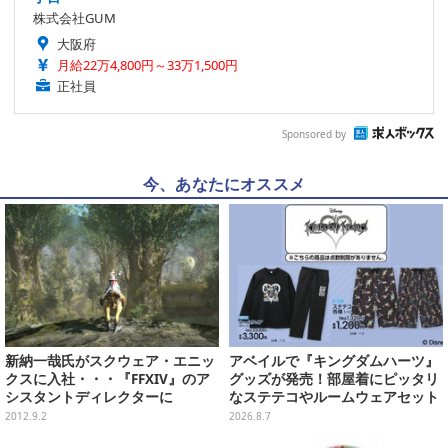
株式会社GUM
大阪府
月給22万4,800円～33万1,500円
正社員
Sponsored by
今、あなたにオススメ
新納一哉氏がスクウェア・エニッ
アベイルで『キングダムハーツ』
クスに入社・・・『FFXIV』のア
グッズが発売！部屋着にピッタリ
シスタントディレクターに
なステテコやルームウェアセット
2012.9.2
2026.8.7