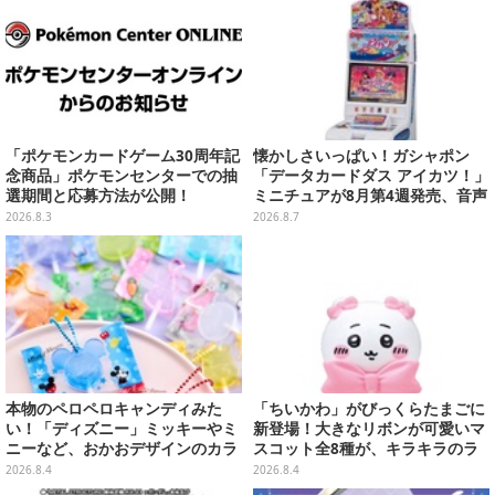
「ポケモンカードゲーム30周年記
懐かしさいっぱい！ガシャポン
念商品」ポケモンセンターでの抽
「データカードダス アイカツ！」
選期間と応募方法が公開！
ミニチュアが8月第4週発売、音声
が流れる特別仕様も当たる
2026.8.3
2026.8.7
本物のペロペロキャンディみた
「ちいかわ」がびっくらたまごに
い！「ディズニー」ミッキーやミ
新登場！大きなリボンが可愛いマ
ニーなど、おかおデザインのカラ
スコット全8種が、キラキラのラ
フルチャーム全10種が8月31日発
メ入り入浴剤から飛び出す
2026.8.4
2026.8.4
売