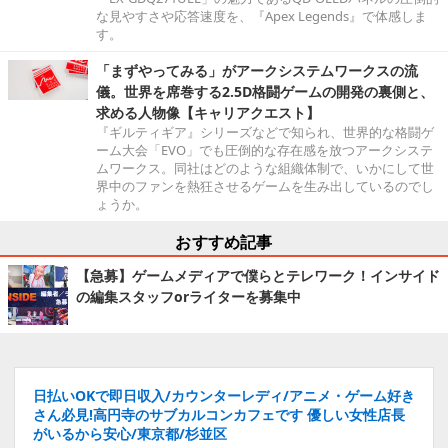
な見やすさや応答速度を、『Apex Legends』で体感しま
す。
「まずやってみる」がアークシステムワークスの流
儀。世界を席巻する2.5D格闘ゲームの開発の裏側と、
求める人物像【キャリアクエスト】
『ギルティギア』シリーズなどで知られ、世界的な格闘ゲ
ーム大会「EVO」でも圧倒的な存在感を放つアークシステ
ムワークス。同社はどのような組織体制で、いかにして世
界中のファンを熱狂させるゲームを生み出しているのでし
ょうか。
おすすめ記事
【急募】ゲームメディアで僕らとテレワーク！インサイド
の編集スタッフorライターを募集中
日払いOKで即日収入/カウンターレディ/アニメ・ゲーム好き
さん必見!高円寺のサブカルコンカフェです 優しい女性店長
がいるから安心/東京都/杉並区