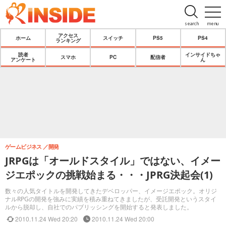
search
menu
アクセス
ホーム
スイッチ
PS5
PS4
ランキング
読者
インサイドちゃ
スマホ
PC
配信者
アンケート
ん
ゲームビジネス
開発
JRPGは「オールドスタイル」ではない、イメー
ジエポックの挑戦始まる・・・JPRG決起会(1)
数々の人気タイトルを開発してきたデベロッパー、イメージエポック。オリジ
ナルRPGの開発を強みに実績を積み重ねてきましたが、受託開発というスタイ
ルから脱却し、自社でのパブリッシングを開始すると発表しました。
2010.11.24 Wed 20:20
2010.11.24 Wed 20:00