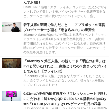
んでお届け
UGREEN×『崩壊：スターレイル』コラボは、爻光がデザイ
ンされていて美しい！モバイルバッテリーや急速充電器な
ど、ゲームと一緒に使いたいデバイスがてんこ盛り
若手抜擢の環境で学んだこと――アプリボットの運営
プロデューサーが語る「巻き込み力」の重要性
4GamerとGame*Sparkの合同による就活イベント「キャリ
アクエスト」の第4回が東京都立産業貿易センター浜松町
館で開催されました。このイベントに合わせ、自身の就活
時のエピソードを若手クリエイターに聞いてみたので、そ
の模様をお届けします。
『Identity V 第五人格』の新モード「手記の加筆」は
PvEと聞いたけれど……実際どうなの？集まってプレイ
してみた！【プレイレポ】
『Identity V 第五人格』が好きな人やプレイしたことある
人、全くプレイしたことがない人など、様々な4人を集め
てプレイしてみました！
0.03msの圧倒的応答速度やリフレッシュレートで勝ち
にこだわる！鮮やかなQD-OLEDパネル搭載のGigaCry
sta「EX-GDQ271UEL」はFPSゲーマー注目の武器
「EX-GDQ271UEL」の魅力であるQD-OLEDパネルの圧倒的