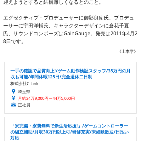
迎えようとすると結構難しくなるとのこと。
エグゼクティブ・プロデューサーに御影良衛氏、プロデュ
ーサーに宇田洋輔氏、キャラクターデザインに倉花千夏
氏、サウンドコンポーズはGainGauge。発売は2011年4月2
8日です。
《土本学》
一手の確認で品質向上!/ゲーム動作検証スタッフ/35万円の月
収も可能/年間休暇125日/完全週休二日制
株式会社C-Link
埼玉県
月給34万9,000円～44万5,000円
正社員
「寮完備・寮費無料で新生活応援!」/ゲームコントローラー
の組立補助/月収30万円以上可/研修充実/未経験歓迎/日払い
対応