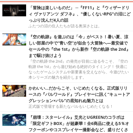
「冒険は楽しいものだ」 ─『FF11』と『ウィザードリ
ィ ヴァリアンツ ダフネ』、"優しくないRPG"の沼にど
っぷり沈んだ4人の話
ふたつの沼の住人たちが語る奥深さとは。
『空の軌跡』を遊ぶのは「今」がベスト！暑い夏、涼
しい部屋の中で“青い空”が似合う大冒険へ―最安値で
セール中の『the 1st』から新作『空の軌跡 the 2nd』
まで駆け抜けよう
『空の軌跡 the 2nd』の発売が目前に迫る今こそ、『空の
軌跡 the 1st』から遊び始める絶好のタイミング！ 快適に
なったゲームシステムや新要素を交えながら、今遊びたい
本シリーズの魅力を紹介します。
かわいい…だからこそ、いじめたくなる。正式版リリ
ースの『パルワールド』プレイヤーに訊く“キュートア
グレッション×パル”の底知れぬ魅力とは
正式版で登場する新たなパルもいじめたくなる！
『崩壊：スターレイル』爻光とUGREENのコラボは
「限定ギフトBOX」が超豪華！全6商品に使える5％オ
フクーポンやコスプレイヤー撮影会など、盛りだくさ