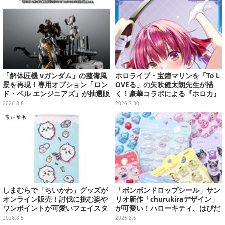
「解体匠機 νガンダム」の整備風
ホロライブ・宝鐘マリンを「To L
景を再現！専用オプション「ロン
OVEる」の矢吹健太朗先生が描
ド・ベル エンジニアズ」が抽選販
く！豪華コラボによる『ホロカ』
売
限定カードがお披露目
2026.8.8
2026.7.30
しまむらで「ちいかわ」グッズが
「ボンボンドロップシール」サン
オンライン販売！討伐に挑む姿や
リオ新作「churukiraデザイン」
ワンポイントが可愛いフェイスタ
が可愛い！ハローキティ、はぴだ
オル、バスマットなど全14種
んぶいなど全8種類が順次展開
2026.8.5
2026.8.6