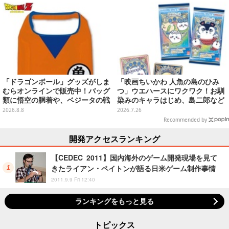
「ドラゴンボール」グッズがしま
「映画ちいかわ 人魚の島のひみ
むらオンラインで販売中！バッグ
つ」ウエハースにワクワク！お馴
類に悟空の胴着や、ベジータの戦
染みのキャラはじめ、島二郎など
闘服を大胆デザイン
セイレーン編カード全22種
2026.8.8
2026.7.26
Recommended by
開発アクセスランキング
【CEDEC 2011】国内海外のゲーム開発現場を見て
きたライアン・ペイトンが語る日米ゲーム制作事情
2011.9.9 Fri 12:40
ランキングをもっと見る
トピックス