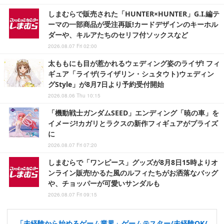
しまむらで販売された「HUNTER×HUNTER」G.I.編テ
ーマの一部商品が受注再販!カードデザインのキーホル
ダーや、キルアたちのセリフ付ソックスなど
2026.08.07 Fri 02:00
太ももにも目が惹かれるウェディング姿のライザ! フィ
ギュア「ライザ(ライザリン・シュタウト)ウェディン
グStyle」が8月7日より予約受付開始
2026.08.06 Thu 10:15
「機動戦士ガンダムSEED」エンディング「暁の車」を
イメージ!カガリとラクスの新作フィギュアがプライズ
に
2026.08.07 Fri 07:20
しまむらで「ワンピース」グッズが8月8日15時よりオ
ンライン販売!かるた風のルフィたちがお洒落なバッグ
や、チョッパーが可愛いサンダルも
2026.08.07 Fri 09:15
「未経験から始めるゲーム業界」ゲームテスター/未経験OK/