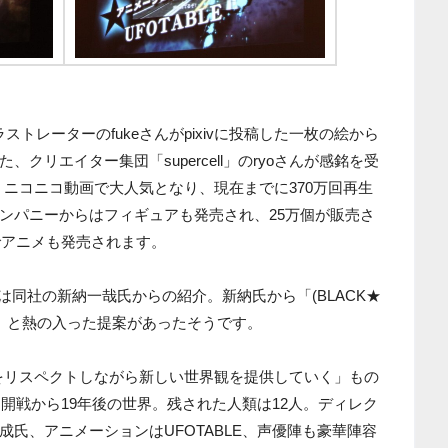
イラストレーターのfukeさんがpixivに投稿した一枚の絵から
クリエイター集団「supercell」のryoさんが感銘を受
。ニコニコ動画で大人気となり、現在までに370万回再生
ンパニーからはフィギュアも発売され、25万個が販売さ
yでアニメも発売されます。
いは同社の新納一哉氏からの紹介。新納氏から「(BLACK★
たい」と熱の入った提案があったそうです。
をリスペクトしながら新しい世界観を提供していく」もの
、開戦から19年後の世界。残された人類は12人。ディレク
氏、アニメーションはUFOTABLE、声優陣も豪華陣容