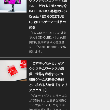
やリフレッシュレートで勝
ちにこだわる！鮮やかなQ
D-OLEDパネル搭載のGiga
Crysta「EX-GDQ271UE
L」はFPSゲーマー注目の
武器
「EX-GDQ271UEL」の魅力
であるQD-OLEDパネルの圧
倒的な見やすさや応答速度
を、『Apex Legends』で体
感します。
「まずやってみる」がアー
クシステムワークスの流
儀。世界を席巻する2.5D
格闘ゲームの開発の裏側
と、求める人物像【キャリ
アクエスト】
『ギルティギア』シリーズな
どで知られ、世界的な格闘ゲ
ーム大会「EVO」でも圧倒
的な存在感を放つアークシス