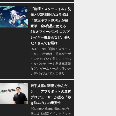
『崩壊：スターレイル』爻
光とUGREENのコラボは
「限定ギフトBOX」が超
豪華！全6商品に使える
5％オフクーポンやコスプ
レイヤー撮影会など、盛り
だくさんでお届け
UGREEN×『崩壊：スターレ
イル』コラボは、爻光がデザ
インされていて美しい！モバ
イルバッテリーや急速充電器
など、ゲームと一緒に使いた
いデバイスがてんこ盛り
若手抜擢の環境で学んだこ
と――アプリボットの運営
プロデューサーが語る「巻
き込み力」の重要性
4GamerとGame*Sparkの合
同による就活イベント「キャ