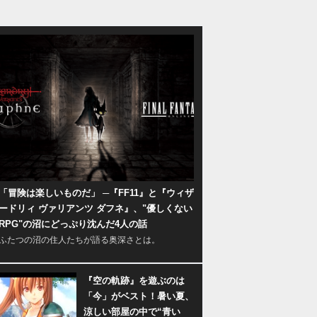
「冒険は楽しいものだ」 ─『FF11』と『ウィザ
ードリィ ヴァリアンツ ダフネ』、"優しくない
RPG"の沼にどっぷり沈んだ4人の話
ふたつの沼の住人たちが語る奥深さとは。
『空の軌跡』を遊ぶのは
「今」がベスト！暑い夏、
涼しい部屋の中で“青い