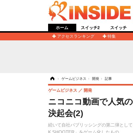
ホーム
スイッチ2
スイッチ
アクセスランキング
特集
ホーム
›
ゲームビジネス
›
開発
›
記事
ゲームビジネス
開発
ニコニコ動画で人気の「B
決起会(2)
続いて自社パブリッシングの第二弾として登場す
K SHOOTER」をゲーム化したもの。