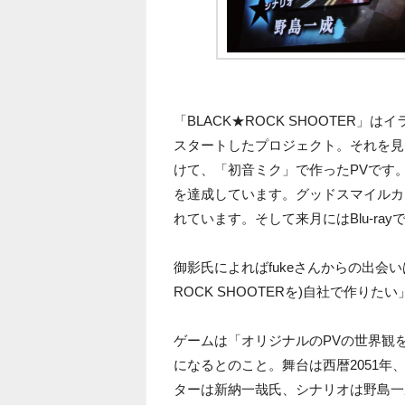
「BLACK★ROCK SHOOTER」は
スタートしたプロジェクト。それを見た、
けて、「初音ミク」で作ったPVです
を達成しています。グッドスマイルカ
れています。そして来月にはBlu-ra
御影氏によればfukeさんからの出会
ROCK SHOOTERを)自社で作り
ゲームは「オリジナルのPVの世界観
になるとのこと。舞台は西暦2051年
ターは新納一哉氏、シナリオは野島一成