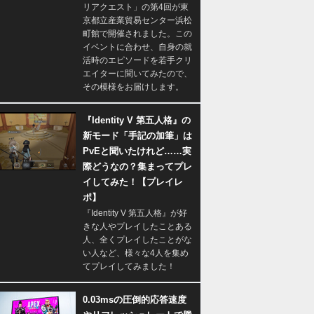
リアクエスト」の第4回が東
京都立産業貿易センター浜松
町館で開催されました。この
イベントに合わせ、自身の就
活時のエピソードを若手クリ
エイターに聞いてみたので、
その模様をお届けします。
『Identity V 第五人格』の
新モード「手記の加筆」は
PvEと聞いたけれど……実
際どうなの？集まってプレ
イしてみた！【プレイレ
ポ】
『Identity V 第五人格』が好
きな人やプレイしたことある
人、全くプレイしたことがな
い人など、様々な4人を集め
てプレイしてみました！
0.03msの圧倒的応答速度