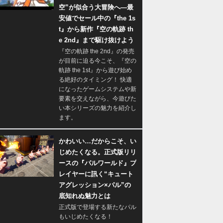
空”が似合う大冒険へ―最
安値でセール中の『the 1s
t』から新作『空の軌跡 th
e 2nd』まで駆け抜けよう
『空の軌跡 the 2nd』の発売
が目前に迫る今こそ、『空の
軌跡 the 1st』から遊び始め
る絶好のタイミング！ 快適
になったゲームシステムや新
要素を交えながら、今遊びた
い本シリーズの魅力を紹介し
ます。
かわいい…だからこそ、い
じめたくなる。正式版リリ
ースの『パルワールド』プ
レイヤーに訊く“キュート
アグレッション×パル”の
底知れぬ魅力とは
正式版で登場する新たなパル
もいじめたくなる！