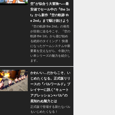
空”が似合う大冒険へ―最
安値でセール中の『the 1s
t』から新作『空の軌跡 th
e 2nd』まで駆け抜けよう
『空の軌跡 the 2nd』の発売
が目前に迫る今こそ、『空の
軌跡 the 1st』から遊び始め
る絶好のタイミング！ 快適
になったゲームシステムや新
要素を交えながら、今遊びた
い本シリーズの魅力を紹介し
ます。
かわいい…だからこそ、い
じめたくなる。正式版リリ
ースの『パルワールド』プ
レイヤーに訊く“キュート
アグレッション×パル”の
底知れぬ魅力とは
正式版で登場する新たなパル
もいじめたくなる！