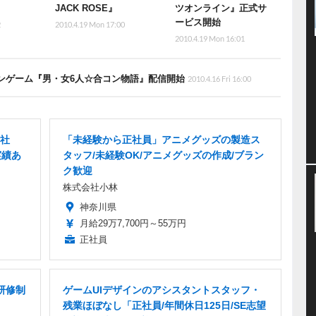
JACK ROSE』
ツオンライン』正式サ
ービス開始
2
2010.4.19 Mon 17:00
2010.4.19 Mon 16:01
ョンゲーム『男・女6人☆合コン物語』配信開始
2010.4.16 Fri 16:00
正社
「未経験から正社員」アニメグッズの製造ス
実績あ
タッフ/未経験OK/アニメグッズの作成/ブラン
ク歓迎
株式会社小林
神奈川県
月給29万7,700円～55万円
正社員
研修制
ゲームUIデザインのアシスタントスタッフ・
残業ほぼなし「正社員/年間休日125日/SE志望