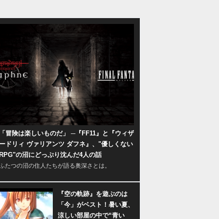
「冒険は楽しいものだ」 ─『FF11』と『ウィザ
ードリィ ヴァリアンツ ダフネ』、"優しくない
RPG"の沼にどっぷり沈んだ4人の話
ふたつの沼の住人たちが語る奥深さとは。
『空の軌跡』を遊ぶのは
「今」がベスト！暑い夏、
涼しい部屋の中で“青い