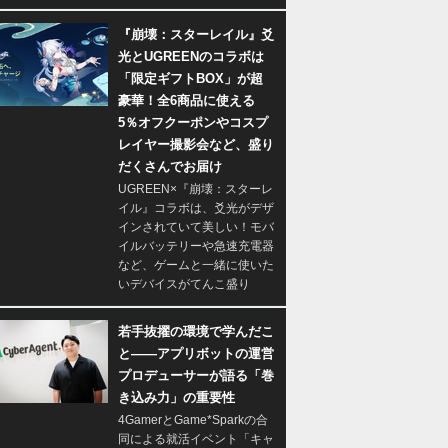
『崩壊：スターレイル』爻
光とUGREENのコラボは
「限定ギフトBOX」が超
豪華！全6商品に使える
5％オフクーポンやコスプ
レイヤー撮影会など、盛り
だくさんでお届け
UGREEN×『崩壊：スターレ
イル』コラボは、爻光がデザ
インされていて美しい！モバ
イルバッテリーや急速充電器
など、ゲームと一緒に使いた
いデバイスがてんこ盛り
若手抜擢の環境で学んだこ
と――アプリボットの運営
プロデューサーが語る「巻
き込み力」の重要性
4GamerとGame*Sparkの合
同による就活イベント「キャ