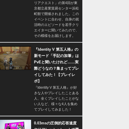
リアクエスト」の第4回が東
京都立産業貿易センター浜松
町館で開催されました。この
イベントに合わせ、自身の就
活時のエピソードを若手クリ
エイターに聞いてみたので、
その模様をお届けします。
『Identity V 第五人格』の
新モード「手記の加筆」は
PvEと聞いたけれど……実
際どうなの？集まってプレ
イしてみた！【プレイレ
ポ】
『Identity V 第五人格』が好
きな人やプレイしたことある
人、全くプレイしたことがな
い人など、様々な4人を集め
てプレイしてみました！
0.03msの圧倒的応答速度