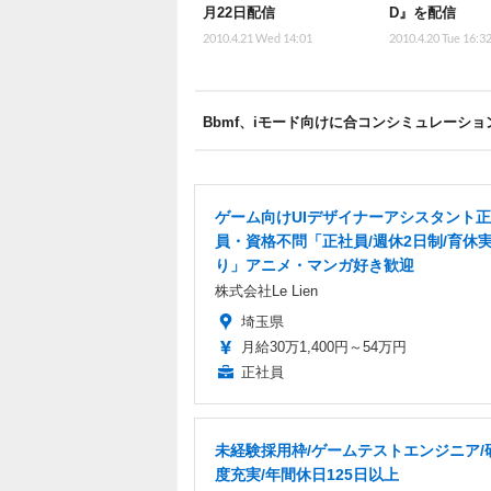
月22日配信
D』を配信
2010.4.21 Wed 14:01
2010.4.20 Tue 16:3
Bbmf、iモード向けに合コンシミュレーシ
ゲーム向けUIデザイナーアシスタント
員・資格不問「正社員/週休2日制/育休
り」アニメ・マンガ好き歓迎
株式会社Le Lien
埼玉県
月給30万1,400円～54万円
正社員
未経験採用枠/ゲームテストエンジニア/
度充実/年間休日125日以上