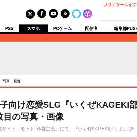
人生にゲームをプ
PS5
スマホ
PCゲーム
配信者
編集部PUS
›
写真・画像
向け恋愛SLG『いくぜKAGEKI
1枚目の写真・画像
サイト「モット!!恋愛主義」にて、『いくぜKAGEKI部!』および