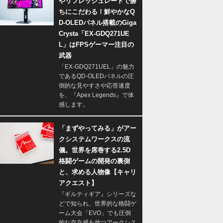
やリフレッシュレートで勝
ちにこだわる！鮮やかなQ
D-OLEDパネル搭載のGiga
Crysta「EX-GDQ271UE
L」はFPSゲーマー注目の
武器
「EX-GDQ271UEL」の魅力
であるQD-OLEDパネルの圧
倒的な見やすさや応答速度
を、『Apex Legends』で体
感します。
「まずやってみる」がアー
クシステムワークスの流
儀。世界を席巻する2.5D
格闘ゲームの開発の裏側
と、求める人物像【キャリ
アクエスト】
『ギルティギア』シリーズな
どで知られ、世界的な格闘ゲ
ーム大会「EVO」でも圧倒
的な存在感を放つアークシス