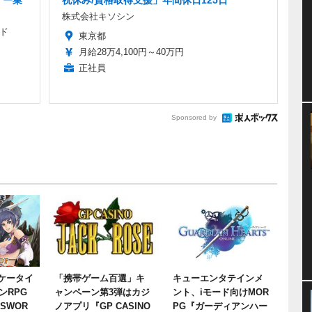
ナー業
祝休み/資格取得支援」年間休日125日
株式会社キソシン
ド
東京都
月給28万4,100円～40万円
正社員
Sponsored by
o!ケータイ
「携帯ゲーム百選」キ
キューエンタテインメ
ンRPG
ャンペーン第3弾はカジ
ント、iモード向けMOR
 SWOR
ノアプリ『GP CASINO
PG『ガーディアンハー