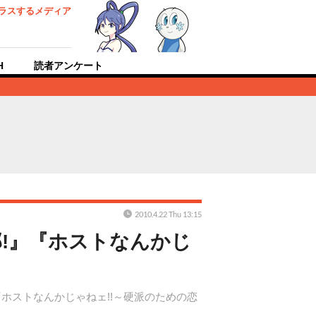
ラスするメディア
H
読者アンケート
2010.4.22 Thu 13:15
部!』『ホストなんかじ
『ホストなんかじゃねェ!!～硬派のための恋