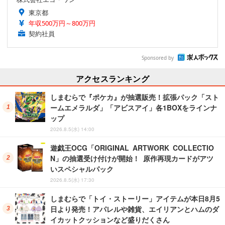
東京都
年収500万円～800万円
契約社員
Sponsored by
アクセスランキング
しまむらで『ポケカ』が抽選販売！拡張パック「スト
ームエメラルダ」「アビスアイ」各1BOXをラインナ
ップ
2026.8.5(水) 14:00
遊戯王OCG「ORIGINAL ARTWORK COLLECTIO
N」の抽選受け付けが開始！ 原作再現カードがアツ
いスペシャルパック
2026.8.5(水) 17:30
しまむらで「トイ・ストーリー」アイテムが本日8月5
日より発売！アパレルや雑貨、エイリアンとハムのダ
イカットクッションなど盛りだくさん