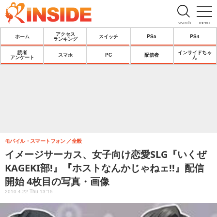
search
menu
アクセス
ホーム
スイッチ
PS5
PS4
ランキング
読者
インサイドちゃ
スマホ
PC
配信者
アンケート
ん
モバイル・スマートフォン
全般
イメージサーカス、女子向け恋愛SLG『いくぜ
KAGEKI部!』『ホストなんかじゃねェ!!』配信
開始 4枚目の写真・画像
2010.4.22 Thu 13:15