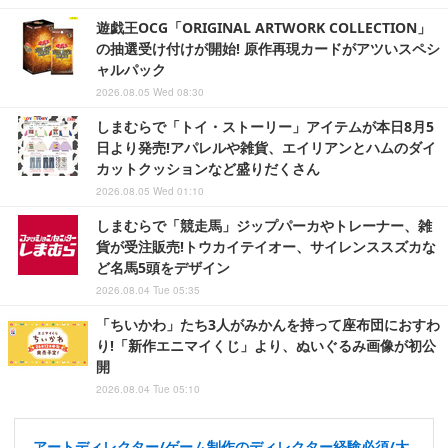
遊戯王OCG「ORIGINAL ARTWORK COLLECTION」
の抽選受け付けが開始! 原作再現カードがアツいスペシ
ャルパック
2026.08.05 Wed 08:30
しまむらで「トイ・ストーリー」アイテムが本日8月5
日より発売!アパレルや雑貨、エイリアンとハムのダイ
カットクッションなど盛りだくさん
2026.08.05 Wed 01:10
しまむらで「競走馬」ジップパーカやトレーナー、雑
貨が受注販売!トウカイテイオー、サイレンススズカな
ど名馬5頭をデザイン
2026.08.04 Tue 05:35
「ちいかわ」たち3人がみかんを持って座布団におすわ
り!「新作エニマイくじ」より、ぬいぐるみ画像が初公
開
2026.08.04 Tue 05:10
アートディレクター/ゲーム制作のディレクター経験必須/大