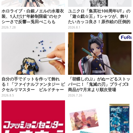
ホロライブ・白銀ノエルの水着衣
ユニクロ「集英社100周年UT」の
装、1人だけ“年齢制限級”のセク
「遊☆戯☆王」Tシャツが、飾り
シーさで反響―兎田ぺこらも
たいカッコ良さ！原作絵の圧倒的
「こ、こんなことが許されていい
な存在感に痺れる
2026.7.28
2026.8.1
のか？」と興奮隠せず
自分の手でドットを作って飾れ
「胡蝶しのぶ」がぬーどるストッ
る！「ファイナルファンタジー ピ
パーに！「鬼滅の刃」プライズ3
クセルリマスター ビルドチャー
商品が7月末より順次登場
ムコレクション Vol.3」が予約
2026.8.5
2026.7.26
開始