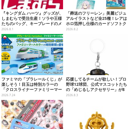
『キングダム ハーツ』グッズが、
「葬送のフリーレン」美麗ビジュ
しまむらで受注生産！ソラや王様
アルイラストなど全25種！レアは
たちのバッグ、キーブレードのメ
ホロ箔押し仕様のカードソフトク
ガネケースなど
ッキー
2026.8.1
2026.8.2
ファミマの「プラレールくじ」が
応援してるチームが欲しい！プロ
楽しそう！目玉は特別カラーの
野球12球団、公式マスコットたち
「クロスライナーファミリーマー
の「めじるしアクセサリー」が8
ト号」、その他ライナップも注目
月第2週より再販
2026.7.24
2026.8.3