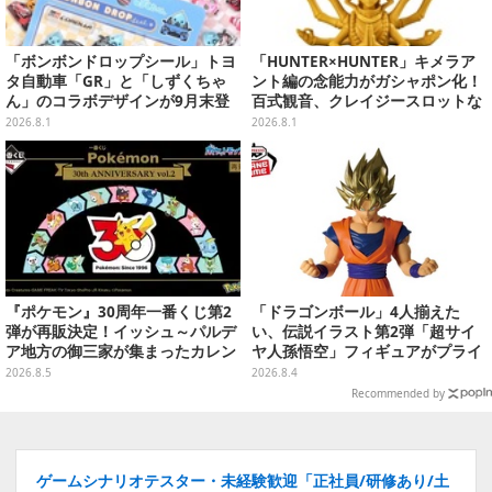
「ボンボンドロップシール」トヨ
「HUNTER×HUNTER」キメラア
タ自動車「GR」と「しずくちゃ
ント編の念能力がガシャポン化！
ん」のコラボデザインが9月末登
百式観音、クレイジースロットな
場！くま吉らも描かれた全4柄
ど5種類を台座付きでリッチに表
2026.8.1
2026.8.1
現
『ポケモン』30周年一番くじ第2
「ドラゴンボール」4人揃えた
弾が再販決定！イッシュ～パルデ
い、伝説イラスト第2弾「超サイ
ア地方の御三家が集まったカレン
ヤ人孫悟空」フィギュアがプライ
ダー、ぬいぐるみなど記念グッズ
ズ展開！ビッグサイズの「筋斗
2026.8.5
2026.8.4
盛りだくさん
雲」エアぐるみも
Recommended by
ゲームシナリオテスター・未経験歓迎「正社員/研修あり/土