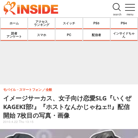
search
menu
アクセス
ホーム
スイッチ
PS5
PS4
ランキング
読者
インサイドちゃ
スマホ
PC
配信者
アンケート
ん
モバイル・スマートフォン
全般
イメージサーカス、女子向け恋愛SLG『いくぜ
KAGEKI部!』『ホストなんかじゃねェ!!』配信
開始 7枚目の写真・画像
2010.4.22 Thu 13:15