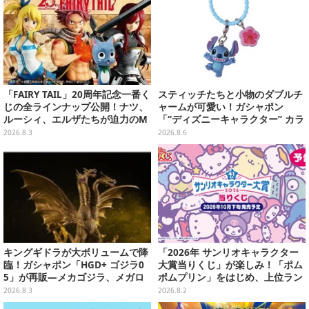
「FAIRY TAIL」20周年記念一番く
スティッチたちと小物のダブルチ
じの全ラインナップ公開！ナツ、
ャームが可愛い！ガシャポン
ルーシィ、エルザたちが迫力のM
「“ディズニーキャラクター” カラ
ASTERLISEで初登場
フルマルチチャーム」が発売
2026.8.3
2026.8.6
キングギドラが大ボリュームで降
「2026年 サンリオキャラクター
臨！ガシャポン「HGD+ ゴジラ0
大賞当りくじ」が楽しみ！「ポム
5」が再販―メカゴジラ、メガロ
ポムプリン」をはじめ、上位ラン
なども揃った全4種
クインが登場するスペシャル企画
2026.8.3
2026.8.2