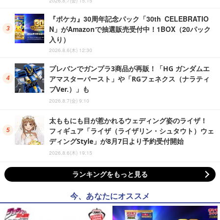
2026.8.7(金) 15:15
『ポケカ』30周年記念パック「30th CELEBRATIO
N」がAmazonで抽選販売受付中！1BOX（20パック
入り）
2026.8.6(木) 12:30
プレバンでガンプラ3商品が再販！「HG ガンダムエ
アマスターバースト」や「RGフェネクス（ナラティ
ブVer.）」も
2026.8.7(金) 9:10
太ももにも目が惹かれるウェディング姿のライザ！
フィギュア「ライザ（ライザリン・シュタウト）ウェ
ディングStyle」が8月7日より予約受付開始
2026.8.6(木) 19:15
ランキングをもっと見る
今、あなたにオススメ