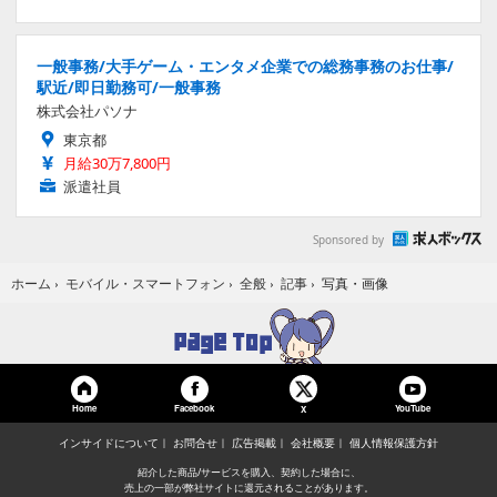
一般事務/大手ゲーム・エンタメ企業での総務事務のお仕事/
駅近/即日勤務可/一般事務
株式会社パソナ
東京都
月給30万7,800円
派遣社員
Sponsored by
写真・画像
ホーム
›
モバイル・スマートフォン
›
全般
›
記事
›
Home
Facebook
YouTube
X
インサイドについて
お問合せ
広告掲載
会社概要
個人情報保護方針
紹介した商品/サービスを購入、契約した場合に、
売上の一部が弊社サイトに還元されることがあります。