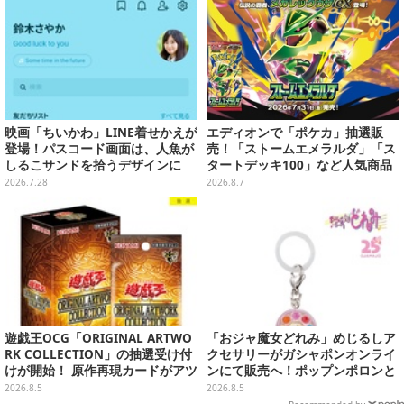
映画「ちいかわ」LINE着せかえが
エディオンで「ポケカ」抽選販
登場！パスコード画面は、人魚が
売！「ストームエメラルダ」「ス
しるこサンドを拾うデザインに
タートデッキ100」など人気商品
が対象
2026.7.28
2026.8.7
遊戯王OCG「ORIGINAL ARTWO
「おジャ魔女どれみ」めじるしア
RK COLLECTION」の抽選受け付
クセサリーがガシャポンオンライ
けが開始！ 原作再現カードがアツ
ンにて販売へ！ポップンポロンと
いスペシャルパック
魔法玉の2連チャームなど全9種
2026.8.5
2026.8.5