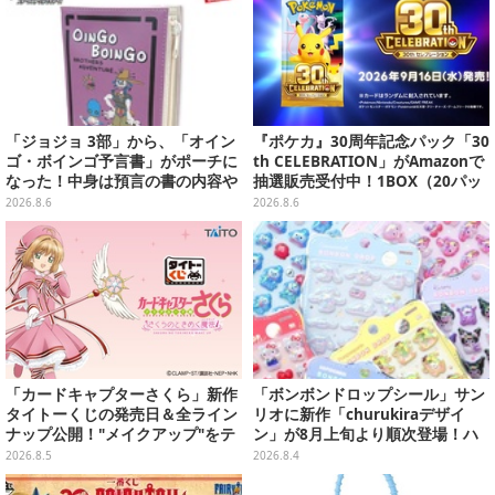
「ジョジョ 3部」から、「オイン
『ポケカ』30周年記念パック「30
ゴ・ボインゴ予言書」がポーチに
th CELEBRATION」がAmazonで
なった！中身は預言の書の内容や
抽選販売受付中！1BOX（20パッ
アニメ総柄デザインをプリント
ク入り）
2026.8.6
2026.8.6
「カードキャプターさくら」新作
「ボンボンドロップシール」サン
タイトーくじの発売日＆全ライン
リオに新作「churukiraデザイ
ナップ公開！"メイクアップ"をテ
ン」が8月上旬より順次登場！ハ
ーマに、日常でも使いたくなるア
ローキティ、はぴだんぶいなど全
2026.8.5
2026.8.4
イテムがズラリ
8種類