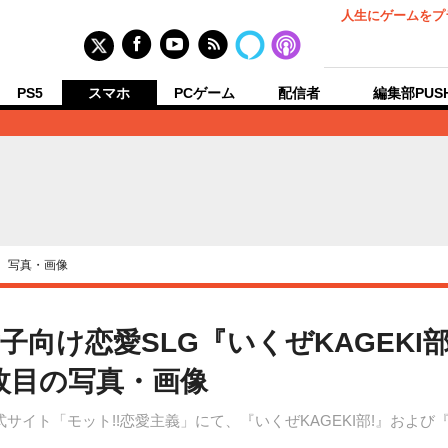
人生にゲームをプ
PS5
スマホ
PCゲーム
配信者
編集部PUS
›
写真・画像
向け恋愛SLG『いくぜKAGEKI
6枚目の写真・画像
サイト「モット!!恋愛主義」にて、『いくぜKAGEKI部!』および