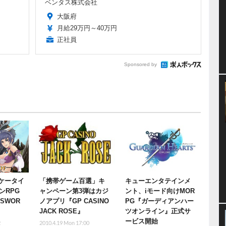
ベンタス株式会社
大阪府
月給29万円～40万円
正社員
Sponsored by
o!ケータイ
「携帯ゲーム百選」キ
キューエンタテインメ
ンRPG
ャンペーン第3弾はカジ
ント、iモード向けMOR
 SWOR
ノアプリ『GP CASINO
PG『ガーディアンハー
JACK ROSE』
ツオンライン』正式サ
ービス開始
2
2010.4.19 Mon 17:00