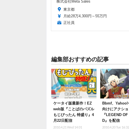
株式会社Meta Sales
東京都
月給28万4,300円～55万円
正社員
編集部おすすめの記事
ケータイ版最新作！EZ
Bbmf、Yaho
web版『ことばのパズル
向けにアクショ
もじぴったん 特盛り』4
『LEGEND OF
月22日配信
D』を配信
2010.4.21 Wed 14:01
2010.4.20 Tue 16:3