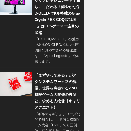
やリフレッシュレートで勝
ちにこだわる！鮮やかなQ
D-OLEDパネル搭載のGiga
Crysta「EX-GDQ271UE
L」はFPSゲーマー注目の
武器
「EX-GDQ271UEL」の魅力
であるQD-OLEDパネルの圧
倒的な見やすさや応答速度
を、『Apex Legends』で体
感します。
「まずやってみる」がアー
クシステムワークスの流
儀。世界を席巻する2.5D
格闘ゲームの開発の裏側
と、求める人物像【キャリ
アクエスト】
『ギルティギア』シリーズな
どで知られ、世界的な格闘ゲ
ーム大会「EVO」でも圧倒
的な存在感を放つアークシス