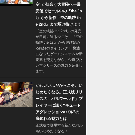
空”が似合う大冒険へ―最
安値でセール中の『the 1s
t』から新作『空の軌跡 th
e 2nd』まで駆け抜けよう
『空の軌跡 the 2nd』の発売
が目前に迫る今こそ、『空の
軌跡 the 1st』から遊び始め
る絶好のタイミング！ 快適
になったゲームシステムや新
要素を交えながら、今遊びた
い本シリーズの魅力を紹介し
ます。
かわいい…だからこそ、い
じめたくなる。正式版リリ
ースの『パルワールド』プ
レイヤーに訊く“キュート
アグレッション×パル”の
底知れぬ魅力とは
正式版で登場する新たなパル
もいじめたくなる！