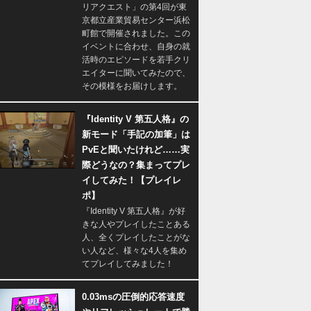
リアクエスト」の第4回が東
京都立産業貿易センター浜松
町館で開催されました。この
イベントに合わせ、自身の就
活時のエピソードを若手クリ
エイターに聞いてみたので、
その模様をお届けします。
『Identity V 第五人格』の
新モード「手記の加筆」は
PvEと聞いたけれど……実
際どうなの？集まってプレ
イしてみた！【プレイレ
ポ】
『Identity V 第五人格』が好
きな人やプレイしたことある
人、全くプレイしたことがな
い人など、様々な4人を集め
てプレイしてみました！
0.03msの圧倒的応答速度