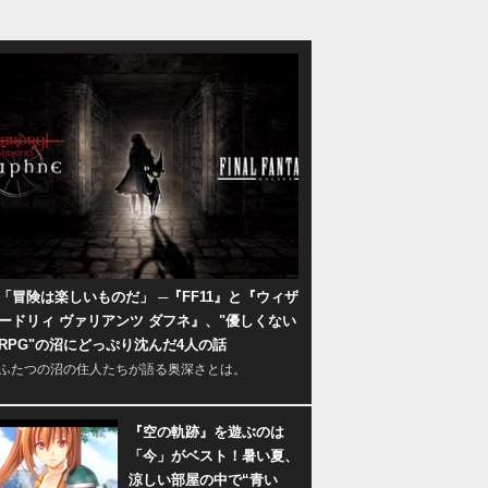
「冒険は楽しいものだ」 ─『FF11』と『ウィザ
ードリィ ヴァリアンツ ダフネ』、"優しくない
RPG"の沼にどっぷり沈んだ4人の話
ふたつの沼の住人たちが語る奥深さとは。
『空の軌跡』を遊ぶのは
「今」がベスト！暑い夏、
涼しい部屋の中で“青い