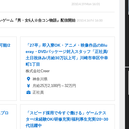
2010.4.19 Mon 16:01
ョンゲーム『男・女6人☆合コン物語』配信開始
2010.4.16 Fri 16:00
能/2
「27卒」即入寮OK・アニメ・映像作品のBlu
eray・DVDパッケージ封入スタッフ「正社員/
土日祝休み/月給30万以上可」川崎市幸区中幸
町1丁目
株式会社Creer
神奈川県
月給25万2,100円～32万円
正社員
ムプロ
「スピード採用で今すぐ働ける」ゲームテス
ター/未経験OK/研修充実/福利厚生充実/20~30
代活躍中