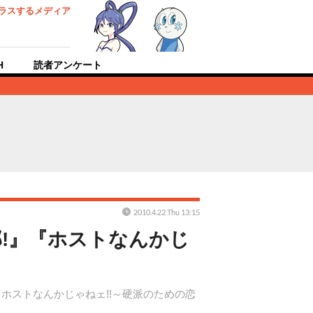
ラスするメディア
H
読者アンケート
2010.4.22 Thu 13:15
部!』『ホストなんかじ
『ホストなんかじゃねェ!!～硬派のための恋