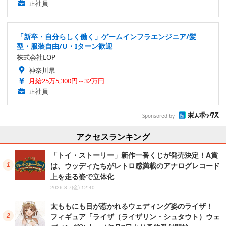
正社員
「新卒・自分らしく働く」ゲームインフラエンジニア/髪
型・服装自由/U・Iターン歓迎
株式会社LOP
神奈川県
月給25万5,300円～32万円
正社員
Sponsored by
アクセスランキング
「トイ・ストーリー」新作一番くじが発売決定！A賞
は、ウッディたちがレトロ感満載のアナログレコード
上を走る姿で立体化
2026.8.7(金) 12:40
太ももにも目が惹かれるウェディング姿のライザ！
フィギュア「ライザ（ライザリン・シュタウト）ウェ