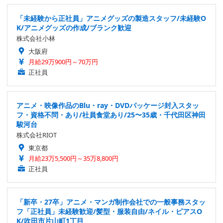
「未経験から正社員」アニメグッズの製造スタッフ/未経験O
K/アニメグッズの作成/ブランク歓迎
株式会社小林
大阪府
月給29万900円～70万円
正社員
アニメ・映像作品のBlu・ray・DVDパッケージ封入スタッ
フ・資格不問・あり/社員食堂あり/25〜35歳・千代田区神田
駿河台
株式会社RIOT
東京都
月給23万5,500円～35万8,800円
正社員
「新卒・27卒」アニメ・マンガ制作会社での一般事務スタッ
フ「正社員」未経験歓迎/髪型・服装自由/ネイル・ピアスO
K/吹田市片山町1丁目