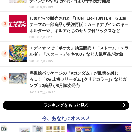
ディングStyle」が8月7日より予約受付開始
2026.8.6(木) 19:15
しまむらで販売された「HUNTER×HUNTER」G.I.編
テーマの一部商品が受注再販！カードデザインのキー
ホルダーや、キルアたちのセリフ付ソックスなど
2026.8.7(金) 11:00
エディオンで「ポケカ」抽選販売！「ストームエメラ
ルダ」「スタートデッキ100」など人気商品が対象
2026.8.7(金) 16:25
浮世絵パッケージの「νガンダム」が風情を感じ
る…！「RG 上海フリーダム [クリアカラー]」などガ
ンプラ2商品が8月順次発売
2026.8.7(金) 19:30
ランキングをもっと見る
今、あなたにオススメ