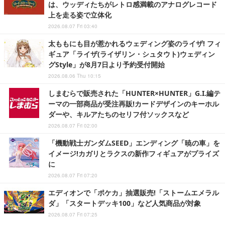
は、ウッディたちがレトロ感満載のアナログレコード
上を走る姿で立体化
2026.08.07 Fri 03:40
太ももにも目が惹かれるウェディング姿のライザ! フィ
ギュア「ライザ(ライザリン・シュタウト)ウェディン
グStyle」が8月7日より予約受付開始
2026.08.06 Thu 10:15
しまむらで販売された「HUNTER×HUNTER」G.I.編テ
ーマの一部商品が受注再販!カードデザインのキーホル
ダーや、キルアたちのセリフ付ソックスなど
2026.08.07 Fri 02:00
「機動戦士ガンダムSEED」エンディング「暁の車」を
イメージ!カガリとラクスの新作フィギュアがプライズ
に
2026.08.07 Fri 07:20
エディオンで「ポケカ」抽選販売!「ストームエメラル
ダ」「スタートデッキ100」など人気商品が対象
2026.08.07 Fri 07:25