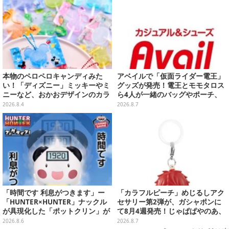
セール】
本物のペロペロキャンディみた
アベイルで「仮面ライダー電王」
い！「ディズニー」ミッキーやミ
グッズが発売！電王とモモタロス
ニーなど、おかおデザインのカラ
ら4人が一緒のバッグやポーチ、
フルチャーム全10種が8月31日発
収納ボックスも
2026.8.4
2026.8.7
売
「時間です 利息がつきます」ー
「カラフルピーチ」めじるしアク
「HUNTER×HUNTER」ナックル
セサリー第2弾が、ガシャポンに
が具現化した「ポットクリン」が
て8月4週発売！じゃぱぱやのあ、
貯金箱としてプライズ展開
シヴァたちメンバー11名分ライン
2026.8.6
2026.8.7