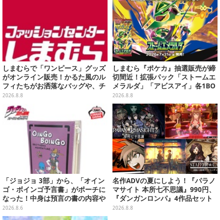
しまむらで「ワンピース」グッズ
しまむら『ポケカ』抽選販売が締
がオンライン販売！かるた風のル
切間近！拡張パック「ストームエ
フィたちがお洒落なバッグや、チ
メラルダ」「アビスアイ」各1BO
ョッパーが可愛いサンダルも
Xをラインナップ
2026.8.8
2026.8.8
「ジョジョ 3部」から、「オイン
名作ADVの夏にしよう！『パラノ
ゴ・ボインゴ予言書」がポーチに
マサイト 本所七不思議』990円、
なった！中身は預言の書の内容や
『ダンガンロンパ』4作品セット
アニメ総柄デザインをプリント
で3,060円、“お紳士”な恋愛ADV
2026.8.6
2026.8.8
は1,192円！【eショップのお薦め