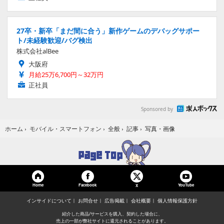
27卒・新卒「まだ間に合う」新作ゲームのデバッグサポー
ト/未経験歓迎/バグ検出
株式会社alBee
大阪府
月給25万6,700円～32万円
正社員
Sponsored by
写真・画像
ホーム
›
モバイル・スマートフォン
›
全般
›
記事
›
Home
Facebook
YouTube
X
インサイドについて
お問合せ
広告掲載
会社概要
個人情報保護方針
紹介した商品/サービスを購入、契約した場合に、
売上の一部が弊社サイトに還元されることがあります。