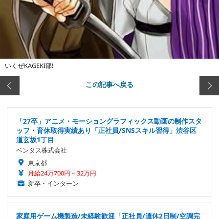
いくぜKAGEKI部!
この記事へ戻る
「27卒」アニメ・モーショングラフィックス動画の制作スタ
ッフ・育休取得実績あり「正社員/SNSスキル習得」渋谷区
道玄坂1丁目
ベンタス株式会社
東京都
月給24万700円～32万円
新卒・インターン
家庭用ゲーム機製造/未経験歓迎「正社員/週休2日制/空調完