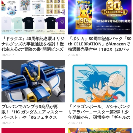
『ドラクエ』40周年記念展オリジ
『ポケカ』30周年記念パック「30
ナルグッズの事後通販を検討！歴
th CELEBRATION」がAmazonで
代主人公の“冒険の書”開閉ピンズ
抽選販売受付中！1BOX（20パッ
をはじめ、ユニークなＴシャツや
ク入り）
2026.8.7
2026.8.6
雑貨など
プレバンでガンプラ3商品が再
「ドラゴンボール」ガシャポンク
販！「HG ガンダムエアマスター
リアラバーコースター第2弾！少
バースト」や「RGフェネクス
年期編から、孫悟空や「ギャルの
（ナラティブVer.）」も
パンティおくれーっ！」のウーロ
2026.8.7
2026.7.11
ンなどズラリ