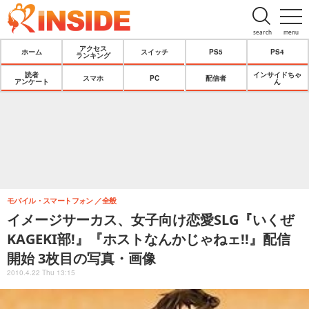
search
menu
アクセス
ホーム
スイッチ
PS5
PS4
ランキング
読者
インサイドちゃ
スマホ
PC
配信者
アンケート
ん
モバイル・スマートフォン
全般
イメージサーカス、女子向け恋愛SLG『いくぜ
KAGEKI部!』『ホストなんかじゃねェ!!』配信
開始 3枚目の写真・画像
2010.4.22 Thu 13:15