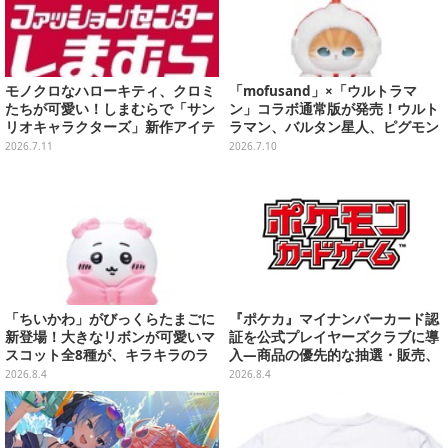
モノクロなハローキティ、クロミ
「mofusand」×「ウルトラマ
たちが可愛い！しまむらで「サン
ン」コラボ通常版が発売！ウルト
リオキャラクターズ」新作アイテ
ラマン、バルタン星人、ピグモン
ムが発売、マスコットやポーチ各
のコスチュームを着た“にゃん
2026.7.11
2026.7.10
種ラインナップ
こ”に胸キュン
「ちいかわ」がびっくらたまごに
『ポケカ』マイナンバーカード認
新登場！大きなリボンが可愛いマ
証を公式プレイヤーズクラブに導
スコット全8種が、キラキラのラ
入―商品の優先的な抽選・販売、
メ入り入浴剤から飛び出す
公式大会への参加申し込みに活用
2026.8.4
2026.8.4