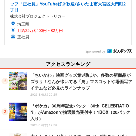
ッフ「正社員」YouTube好き歓迎/さいたま市大宮区大門町2
丁目
株式会社プロジェクトトリガー
埼玉県
月給25万8,400円～32万円
正社員
Sponsored by
アクセスランキング
「ちいかわ」映画グッズ第3弾ほか、多数の新商品が
ズラリ！なんか懐いてる「鳥」マスコットや場面写ア
イテムなど必見のラインナップ
2026.8.6(木) 20:25
『ポケカ』30周年記念パック「30th CELEBRATIO
N」がAmazonで抽選販売受付中！1BOX（20パック
入り）
2026.8.6(木) 12:30