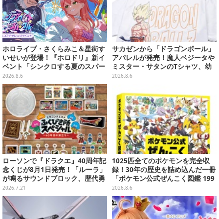
ホロライブ・さくらみこ＆星街す
サカゼンから「ドラゴンボール」
いせいが登場！『ホロドリ』新イ
アパレルが発売！魔人ベジータや
ベント「シンクロする夏のスパー
ミスター・サタンのTシャツ、幼
クル」開催決定ーmiCometのイ
少期悟空のパーカーなど幅広いデ
2026.8.6
2026.8.6
ベントメモリーや楽曲などが新た
ザイン
に追加へ
ローソンで『ドラクエ』40周年記
1025匹全てのポケモンを完全収
念くじが8月1日発売！「ルーラ」
録！30年の歴史を詰め込んだ一冊
が鳴るサウンドブロック、歴代勇
「ポケモン公式ぜんこく図鑑 199
者＆スライムのフィギュアなど、
6-2026」が大ボリューム
2026.7.21
2026.8.6
シリーズを振り返る景品盛りだく
さん