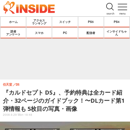
search
menu
アクセス
ホーム
スイッチ
PS5
PS4
ランキング
読者
インサイドちゃ
スマホ
PC
配信者
アンケート
ん
任天堂
DS
『カルドセプト DS』、予約特典は全カード紹
介・32ページのガイドブック！〜DLカード第1
弾情報も 5枚目の写真・画像
2008.9.29 Mon 18:48