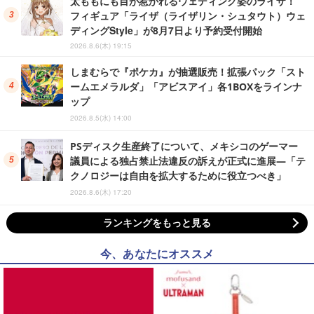
太ももにも目が惹かれるウェディング姿のライザ！
フィギュア「ライザ（ライザリン・シュタウト）ウェ
ディングStyle」が8月7日より予約受付開始
2026.8.6(木) 19:15
しまむらで『ポケカ』が抽選販売！拡張パック「スト
ームエメラルダ」「アビスアイ」各1BOXをラインナ
ップ
2026.8.5(水) 14:00
PSディスク生産終了について、メキシコのゲーマー
議員による独占禁止法違反の訴えが正式に進展―「テ
クノロジーは自由を拡大するために役立つべき」
2026.8.6(木) 17:20
ランキングをもっと見る
今、あなたにオススメ