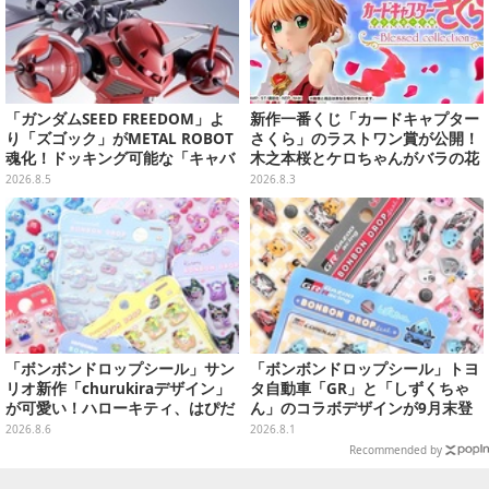
「ガンダムSEED FREEDOM」よ
新作一番くじ「カードキャプター
り「ズゴック」がMETAL ROBOT
さくら」のラストワン賞が公開！
魂化！ドッキング可能な「キャバ
木之本桜とケロちゃんがバラの花
リアーアイフリッド」も同時に予
びらに包まれている姿で立体化
2026.8.5
2026.8.3
約開始
「ボンボンドロップシール」サン
「ボンボンドロップシール」トヨ
リオ新作「churukiraデザイン」
タ自動車「GR」と「しずくちゃ
が可愛い！ハローキティ、はぴだ
ん」のコラボデザインが9月末登
んぶいなど全8種類が順次展開
場！くま吉らも描かれた全4柄
2026.8.6
2026.8.1
Recommended by