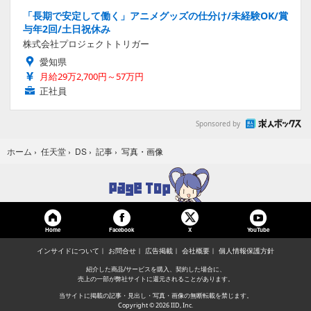
「長期で安定して働く」アニメグッズの仕分け/未経験OK/賞
与年2回/土日祝休み
株式会社プロジェクトトリガー
愛知県
月給29万2,700円～57万円
正社員
Sponsored by
写真・画像
ホーム
›
任天堂
›
DS
›
記事
›
Home
Facebook
YouTube
X
インサイドについて
お問合せ
広告掲載
会社概要
個人情報保護方針
紹介した商品/サービスを購入、契約した場合に、
売上の一部が弊社サイトに還元されることがあります。
当サイトに掲載の記事・見出し・写真・画像の無断転載を禁じます。
Copyright © 2026 IID, Inc.