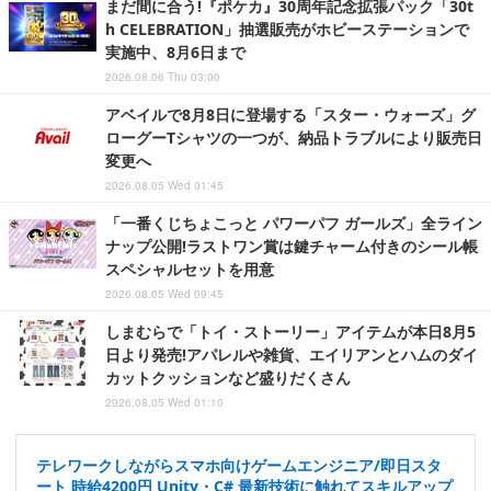
まだ間に合う!『ポケカ』30周年記念拡張パック「30t
h CELEBRATION」抽選販売がホビーステーションで
実施中、8月6日まで
2026.08.06 Thu 03:00
アベイルで8月8日に登場する「スター・ウォーズ」グ
ローグーTシャツの一つが、納品トラブルにより販売日
変更へ
2026.08.05 Wed 01:45
「一番くじちょこっと パワーパフ ガールズ」全ライン
ナップ公開!ラストワン賞は鍵チャーム付きのシール帳
スペシャルセットを用意
2026.08.05 Wed 09:45
しまむらで「トイ・ストーリー」アイテムが本日8月5
日より発売!アパレルや雑貨、エイリアンとハムのダイ
カットクッションなど盛りだくさん
2026.08.05 Wed 01:10
テレワークしながらスマホ向けゲームエンジニア/即日スタ
ート 時給4200円 Unity・C# 最新技術に触れてスキルアップ