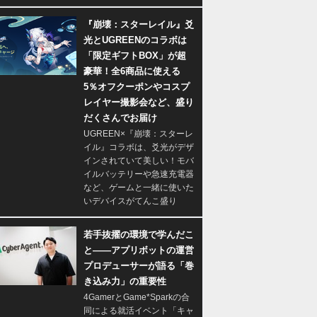
『崩壊：スターレイル』爻
光とUGREENのコラボは
「限定ギフトBOX」が超
豪華！全6商品に使える
5％オフクーポンやコスプ
レイヤー撮影会など、盛り
だくさんでお届け
UGREEN×『崩壊：スターレ
イル』コラボは、爻光がデザ
インされていて美しい！モバ
イルバッテリーや急速充電器
など、ゲームと一緒に使いた
いデバイスがてんこ盛り
若手抜擢の環境で学んだこ
と――アプリボットの運営
プロデューサーが語る「巻
き込み力」の重要性
4GamerとGame*Sparkの合
同による就活イベント「キャ