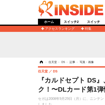
ホーム
スイッチ2
スイッチ
アクセスランキング
特集
ホーム
›
任天堂
›
DS
›
記事
›
写真・画像
任天堂
DS
『カルドセプト DS
ク！〜DLカード第1弾
セガは2008年9月29日（月）に、ニン
しました。