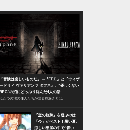
「冒険は楽しいものだ」 ─『FF11』と『ウィザ
ードリィ ヴァリアンツ ダフネ』、"優しくない
RPG"の沼にどっぷり沈んだ4人の話
ふたつの沼の住人たちが語る奥深さとは。
『空の軌跡』を遊ぶのは
「今」がベスト！暑い夏、
涼しい部屋の中で“青い