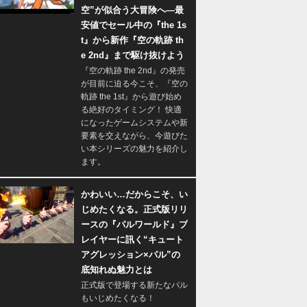
空”が似合う大冒険へ―最
安値でセール中の『the 1s
t』から新作『空の軌跡 th
e 2nd』まで駆け抜けよう
『空の軌跡 the 2nd』の発売
が目前に迫る今こそ、『空の
軌跡 the 1st』から遊び始め
る絶好のタイミング！ 快適
になったゲームシステムや新
要素を交えながら、今遊びた
い本シリーズの魅力を紹介し
ます。
かわいい…だからこそ、い
じめたくなる。正式版リリ
ースの『パルワールド』プ
レイヤーに訊く“キュート
アグレッション×パル”の
底知れぬ魅力とは
正式版で登場する新たなパル
もいじめたくなる！