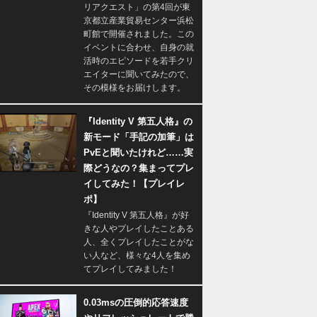
リアクエスト」の第4回が東
京都立産業貿易センター浜松
町館で開催されました。この
イベントに合わせ、自身の就
活時のエピソードを若手クリ
エイターに聞いてみたので、
その模様をお届けします。
『Identity V 第五人格』の
新モード「手記の加筆」は
PvEと聞いたけれど……実
際どうなの？集まってプレ
イしてみた！【プレイレ
ポ】
『Identity V 第五人格』が好
きな人やプレイしたことある
人、全くプレイしたことがな
い人など、様々な4人を集め
てプレイしてみました！
0.03msの圧倒的応答速度