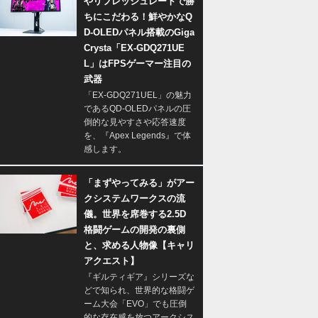
やリフレッシュレートで勝
ちにこだわる！鮮やかなQ
D-OLEDパネル搭載のGiga
Crysta「EX-GDQ271UE
L」はFPSゲーマー注目の
武器
「EX-GDQ271UEL」の魅力
であるQD-OLEDパネルの圧
倒的な見やすさや応答速度
を、『Apex Legends』で体
感します。
「まずやってみる」がアー
クシステムワークスの流
儀。世界を席巻する2.5D
格闘ゲームの開発の裏側
と、求める人物像【キャリ
アクエスト】
『ギルティギア』シリーズな
どで知られ、世界的な格闘ゲ
ーム大会「EVO」でも圧倒
的な存在感を放つアークシス