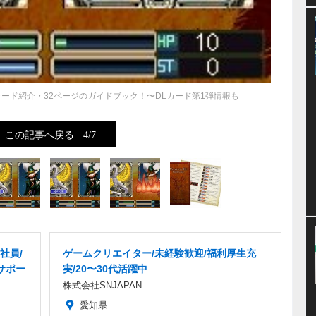
カード紹介・32ページのガイドブック！〜DLカード第1弾情報も
この記事へ戻る
4/7
社員/
ゲームクリエイター/未経験歓迎/福利厚生充
サポー
実/20〜30代活躍中
株式会社SNJAPAN
愛知県