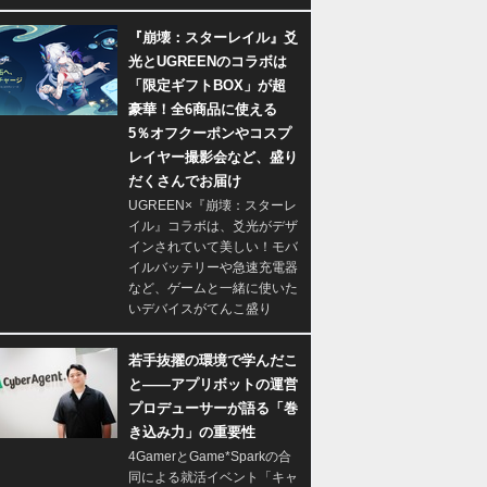
『崩壊：スターレイル』爻
光とUGREENのコラボは
「限定ギフトBOX」が超
豪華！全6商品に使える
5％オフクーポンやコスプ
レイヤー撮影会など、盛り
だくさんでお届け
UGREEN×『崩壊：スターレ
イル』コラボは、爻光がデザ
インされていて美しい！モバ
イルバッテリーや急速充電器
など、ゲームと一緒に使いた
いデバイスがてんこ盛り
若手抜擢の環境で学んだこ
と――アプリボットの運営
プロデューサーが語る「巻
き込み力」の重要性
4GamerとGame*Sparkの合
同による就活イベント「キャ