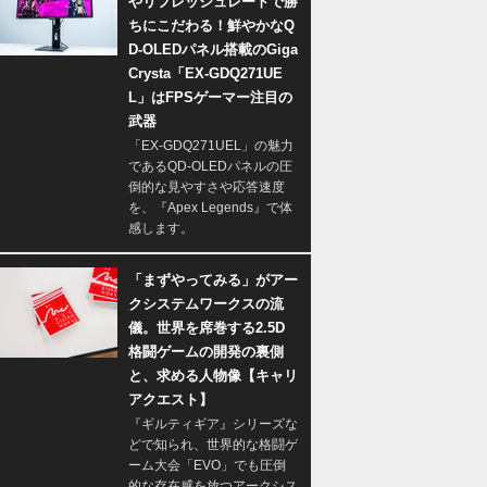
やリフレッシュレートで勝
ちにこだわる！鮮やかなQ
D-OLEDパネル搭載のGiga
Crysta「EX-GDQ271UE
L」はFPSゲーマー注目の
武器
「EX-GDQ271UEL」の魅力
であるQD-OLEDパネルの圧
倒的な見やすさや応答速度
を、『Apex Legends』で体
感します。
「まずやってみる」がアー
クシステムワークスの流
儀。世界を席巻する2.5D
格闘ゲームの開発の裏側
と、求める人物像【キャリ
アクエスト】
『ギルティギア』シリーズな
どで知られ、世界的な格闘ゲ
ーム大会「EVO」でも圧倒
的な存在感を放つアークシス