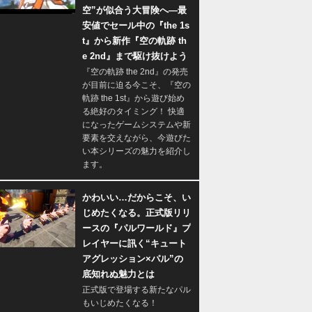
空”が似合う大冒険へ―最
安値でセール中の『the 1s
t』から新作『空の軌跡 th
e 2nd』まで駆け抜けよう
『空の軌跡 the 2nd』の発売
が目前に迫る今こそ、『空の
軌跡 the 1st』から遊び始め
る絶好のタイミング！ 快適
になったゲームシステムや新
要素を交えながら、今遊びた
い本シリーズの魅力を紹介し
ます。
かわいい…だからこそ、い
じめたくなる。正式版リリ
ースの『パルワールド』プ
レイヤーに訊く“キュート
アグレッション×パル”の
底知れぬ魅力とは
正式版で登場する新たなパル
もいじめたくなる！