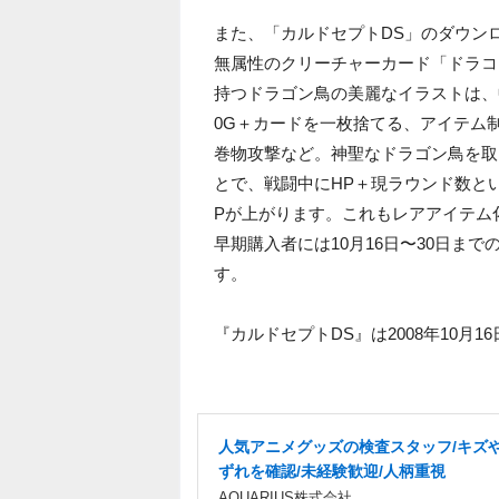
また、「カルドセプトDS」のダウン
無属性のクリーチャーカード「ドラコエ
持つドラゴン鳥の美麗なイラストは、中
0G＋カードを一枚捨てる、アイテム制
巻物攻撃など。神聖なドラゴン鳥を取
とで、戦闘中にHP＋現ラウンド数と
Pが上がります。これもレアアイテム
早期購入者には10月16日〜30日ま
す。
『カルドセプトDS』は2008年10月1
人気アニメグッズの検査スタッフ/キズ
ずれを確認/未経験歓迎/人柄重視
AQUARIUS株式会社