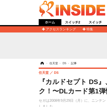
ホーム
スイッチ2
スイッチ
アクセスランキング
特集
ホーム
›
任天堂
›
DS
›
記事
任天堂
DS
『カルドセプト DS
ク！〜DLカード第1
セガは2008年9月29日（月）に、ニン
しました。