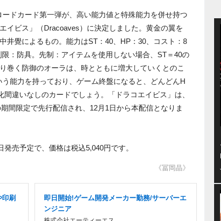
ロードカード第一弾が、高い能力値と特殊能力を併せ持つ
イビス」（Dracoaves）に決定しました。黄金の翼を
井覺によるもの。能力はST：40、HP：30、コスト：8
限：防具。先制：アイテムを使用しない場合、ST＝40の
り巻く防御のオーラは、時とともに増大していくとのこ
いう能力を持っており、ゲーム終盤になると、どんどんH
化間違いなしのカードでしょう。「ドラコエイビス」は、
での期間限定で先行配信され、12月1日から本配信となりま
6日発売予定で、価格は税込5,040円です。
《冨岡晶》
や印刷
即日開始!ゲーム開発メーカー勤務/サーバーエ
ンジニア
株式会社エーティーエス