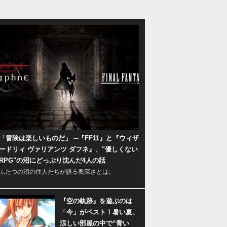
「冒険は楽しいものだ」 ─『FF11』と『ウィザ
ードリィ ヴァリアンツ ダフネ』、"優しくない
RPG"の沼にどっぷり沈んだ4人の話
ふたつの沼の住人たちが語る奥深さとは。
『空の軌跡』を遊ぶのは
「今」がベスト！暑い夏、
涼しい部屋の中で“青い