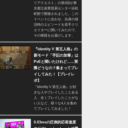
リアクエスト」の第4回が東
京都立産業貿易センター浜松
町館で開催されました。この
イベントに合わせ、自身の就
活時のエピソードを若手クリ
エイターに聞いてみたので、
その模様をお届けします。
『Identity V 第五人格』の
新モード「手記の加筆」は
PvEと聞いたけれど……実
際どうなの？集まってプレ
イしてみた！【プレイレ
ポ】
『Identity V 第五人格』が好
きな人やプレイしたことある
人、全くプレイしたことがな
い人など、様々な4人を集め
てプレイしてみました！
0.03msの圧倒的応答速度