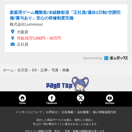
家庭用ゲーム機製造/未経験歓迎「正社員/週休2日制/空調完
備/賞与あり」安心の研修制度完備
株式会社Luminous
大阪府
月給26万5,000円～30万円
正社員
Sponsored by
写真・画像
ホーム
›
任天堂
›
DS
›
記事
›
Home
Facebook
YouTube
X
インサイドについて
お問合せ
広告掲載
会社概要
個人情報保護方針
紹介した商品/サービスを購入、契約した場合に、
売上の一部が弊社サイトに還元されることがあります。
当サイトに掲載の記事・見出し・写真・画像の無断転載を禁じます。