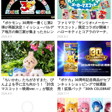
『ポケモン』30周年一番くじ第2
ファミマで「サンリオ×メーカー
弾が再販決定！イッシュ～パルデ
マスコット」限定コラボが開催！
ア地方の御三家が集まったカレン
ハローキティとコアラのマーチ、
ダー、ぬいぐるみなど記念グッズ
ハンギョドンと出前坊やなど全26
2026.8.5
2026.8.3
盛りだくさん
キャラが夢の共演
「ちいかわ」たちがさすまた、び
『ポケカ』30周年記念商品がセブ
んよよを手に立ち向かう！「討伐
ンネットショッピングで抽選販
マスコット～映画ver.～」が順次
売！拡張パック「30th CELEBRAT
展開
ION」と「エーフィ・ブラッキー
2026.8.9
2026.7.11
セット」が対象