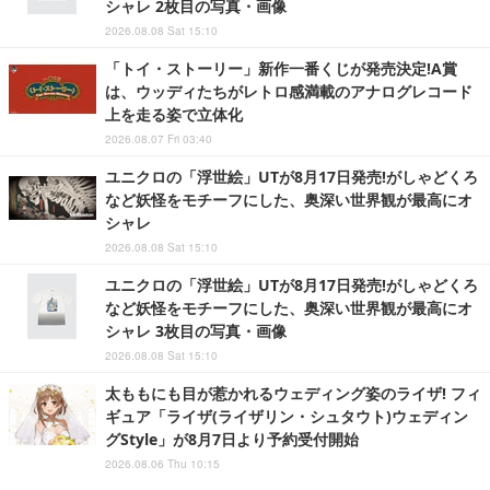
シャレ 2枚目の写真・画像
2026.08.08 Sat 15:10
「トイ・ストーリー」新作一番くじが発売決定!A賞
は、ウッディたちがレトロ感満載のアナログレコード
上を走る姿で立体化
2026.08.07 Fri 03:40
ユニクロの「浮世絵」UTが8月17日発売!がしゃどくろ
など妖怪をモチーフにした、奥深い世界観が最高にオ
シャレ
2026.08.08 Sat 15:10
ユニクロの「浮世絵」UTが8月17日発売!がしゃどくろ
など妖怪をモチーフにした、奥深い世界観が最高にオ
シャレ 3枚目の写真・画像
2026.08.08 Sat 15:10
太ももにも目が惹かれるウェディング姿のライザ! フィ
ギュア「ライザ(ライザリン・シュタウト)ウェディン
グStyle」が8月7日より予約受付開始
2026.08.06 Thu 10:15