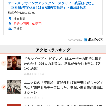
ゲームUIデザインのアシスタントスタッフ・残業ほぼなし
「正社員/年間休日125日/SE志望歓迎」・未経験歓迎
株式会社Meta Sales
神奈川県
月給32万円～50万円
正社員
Sponsored by
アクセスランキング
『カルドセプト ビギンズ』はユーザーの期待に応え
たのか？ 296人の本音は、意見が分かれる形に【ア
ンケ結果】
2026.8.9(日) 11:00
ユニクロの「浮世絵」UTが8月17日発売！がしゃどく
ろなど妖怪をモチーフにした、奥深い世界観が最高に
オシャレ
2026.8.9(日) 0:10