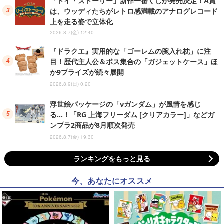
「トイ・ストーリー」新作一番くじが発売決定！A賞
は、ウッディたちがレトロ感満載のアナログレコード
上を走る姿で立体化
2026.8.7(金) 12:40
『ドラクエ』実用的な「ゴーレムの腕入れ枕」に注
目！歴代主人公＆ボス集合の「ガジェットケース」ほ
か9プライズが続々展開
2026.8.9(日) 0:20
浮世絵パッケージの「νガンダム」が風情を感じ
る…！「RG 上海フリーダム [クリアカラー]」などガ
ンプラ2商品が8月順次発売
2026.8.7(金) 19:30
ランキングをもっと見る
今、あなたにオススメ