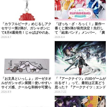
「カラフルピーチ」めじるしアク
「ぼっち・ざ・ろっく！」新作一
セサリー第2弾が、ガシャポンに
番くじ第5弾が発売決定！先行し
て8月4週発売！じゃぱぱやのあ、
て「結束バンド」メンバー、「廣
シヴァたちメンバー11名分ライン
井きくり」のメイド衣装フィギュ
2026.8.7
2026.8.4
ナップ
アを公開
「お文具といっしょ」ガーゼタオ
「『アークナイツ』の3Dゲームが
ルがガシャポン展開！使いやすい
出るぞ！」って、最初は正直どう
サイズ感、クールな和柄や可愛ら
思った？ 『アークナイツ：エンド
しいお寿司など全4種
フィールド』リリース半年を機
2026.8.9
2026.7.22
に、4人のインフルエンサーに聞
いてみたーシリーズを“奥深く”ま
で追ってきたからこその視点【座