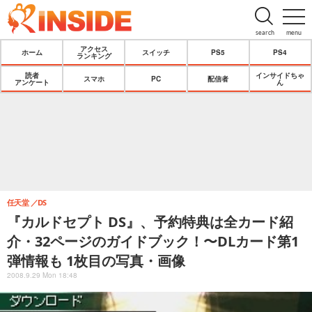
search
menu
アクセス
ホーム
スイッチ
PS5
PS4
ランキング
読者
インサイドちゃ
スマホ
PC
配信者
アンケート
ん
任天堂
DS
『カルドセプト DS』、予約特典は全カード紹
介・32ページのガイドブック！〜DLカード第1
弾情報も 1枚目の写真・画像
2008.9.29 Mon 18:48