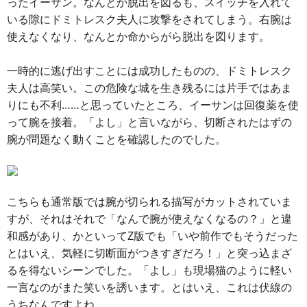
ったイーサン。なんとか脱出を図るも、スイッチを入れて
いる隙にドミトレスク夫人に攻撃をされてしまう。右腕は
使えなくなり、なんとか命からがら脱出を図ります。
一時的に逃げ出すことには成功したものの、ドミトレスク
夫人は高笑い。この危険な城を生き残るには片手ではあま
りにも不利……と思っていたところ、イーサンは回復薬を使
って腕を接着。「よし」と言いながら、切断されたはずの
腕が問題なく動くことを確認したのでした。
こちらも通常版では腕が切られる描写がカットされていま
すが、それはそれで「なんで腕が使えなくなるの？」と違
和感があり、かといってZ版でも「いや前作でもそうだった
とはいえ、気軽に切断面がつきすぎだろ！」と突っ込まざ
るを得ないシーンでした。「よし」も現場猫のように軽い
一言なのがまた笑いを誘います。とはいえ、これは伏線の
うちなんですよね。