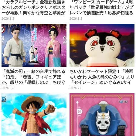
「カラフルピーチ」全種新規描き
『ワンピース カードゲーム』4周
おろしのガシャポンクリアポスタ
年パック「世界最強の戦士」がプ
ーが再販！爽やかな青空と草原が
レバンで抽選販売！応募締切迫る
イメージのイラスト全12種
2026.8.3
2026.8.2
「鬼滅の刃」一緒の台座で飾れる
ちいかわマーケット限定！「映画
「狛治」「恋雪」フィギュアほ
ちいかわ 人魚の島のひみつ」より
か、怒りの「胡蝶しのぶ」ちびぐ
「セイレーン」ぬいぐるみLサイ
るみなどプライズが順次展開！
ズが7月24日より予約開始
2026.8.6
2026.7.8