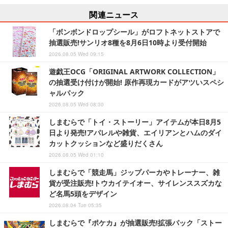
関連ニュース
「ボンボンドロップシール」がロフトネットストアで
抽選販売!サンリオ8種を8月6日10時より受付開始
2026.08.05 Wed 09:15
遊戯王OCG「ORIGINAL ARTWORK COLLECTION」
の抽選受け付けが開始! 原作再現カードがアツいスペシ
ャルパック
2026.08.05 Wed 08:30
しまむらで「トイ・ストーリー」アイテムが本日8月5
日より発売!アパレルや雑貨、エイリアンとハムのダイ
カットクッションなど盛りだくさん
2026.08.05 Wed 01:10
しまむらで「競走馬」ジップパーカやトレーナー、雑
貨が受注販売!トウカイテイオー、サイレンススズカな
ど名馬5頭をデザイン
2026.08.04 Tue 05:35
しまむらで『ポケカ』が抽選販売!拡張パック「ストー