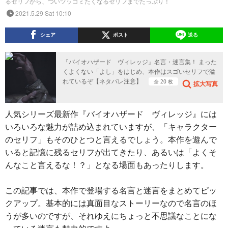
るセリフから、ついツッコミたくなるセリフまでたっぷり！
2021.5.29 Sat 10:10
シェア
ポスト
送る
『バイオハザード ヴィレッジ』名言・迷言集！ まった
くよくない「よし」をはじめ、本作はスゴいセリフで溢
れているぞ【ネタバレ注意】
全 20 枚
拡大写真
人気シリーズ最新作『バイオハザード ヴィレッジ』には
いろいろな魅力が詰め込まれていますが、「キャラクター
のセリフ」もそのひとつと言えるでしょう。本作を遊んで
いると記憶に残るセリフが出てきたり、あるいは「よくそ
んなこと言えるな！？」となる場面もあったりします。
この記事では、本作で登場する名言と迷言をまとめてピッ
クアップ。基本的には真面目なストーリーなので名言のほ
うが多いのですが、それゆえにちょっと不思議なことにな