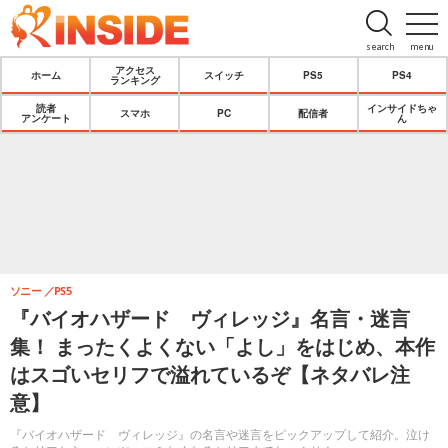
search
menu
アクセス
ホーム
スイッチ
PS5
PS4
ランキング
読者
インサイドちゃ
スマホ
PC
配信者
アンケート
ん
ソニー
PS5
『バイオハザード ヴィレッジ』名言・迷言
集！ まったくよくない「よし」をはじめ、本作
はスゴいセリフで溢れているぞ【ネタバレ注
意】
『バイオハザード ヴィレッジ』の名言や迷言をピックアップして紹介。泣け