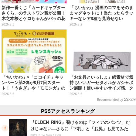
新作一番くじ「カードキャプター
「ちいかわ」漫画のコマをそのま
さくら」のラストワン賞が公開！
まマグネットに！当たったらラッ
木之本桜とケロちゃんがバラの花
キーなレア3種も見逃せない
びらに包まれている姿で立体化
2026.8.3
2026.8.2
「ちいかわ」×「ココイチ」キャ
「お文具といっしょ」綿素材で気
ンペーン第2弾が8月7日スター
持ちいいガーゼタオルがガシャポ
ト！「うさぎ」や「モモンガ」の
ン展開！使いやすいサイズ感、ク
スプーン置きをGETしよう
ールな和柄や可愛らしいお寿司な
2026.8.5
2026.8.5
ど全4種
Recommended by
PS5アクセスランキング
『ELDEN RING』覗けるのは「フィアのパンツ」だ
けじゃない―さらに「下乳」と「お尻」も見てみた
2022.3.14 Mon 19:00