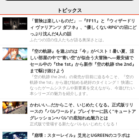
トピックス
「冒険は楽しいものだ」 ─『FF11』と『ウィザードリ
ィ ヴァリアンツ ダフネ』、"優しくないRPG"の沼にど
っぷり沈んだ4人の話
ふたつの沼の住人たちが語る奥深さとは。
『空の軌跡』を遊ぶのは「今」がベスト！暑い夏、涼
しい部屋の中で“青い空”が似合う大冒険へ―最安値で
セール中の『the 1st』から新作『空の軌跡 the 2nd』
まで駆け抜けよう
『空の軌跡 the 2nd』の発売が目前に迫る今こそ、『空の
軌跡 the 1st』から遊び始める絶好のタイミング！ 快適に
なったゲームシステムや新要素を交えながら、今遊びたい
本シリーズの魅力を紹介します。
かわいい…だからこそ、いじめたくなる。正式版リリ
ースの『パルワールド』プレイヤーに訊く“キュートア
グレッション×パル”の底知れぬ魅力とは
正式版で登場する新たなパルもいじめたくなる！
『崩壊：スターレイル』爻光とUGREENのコラボは