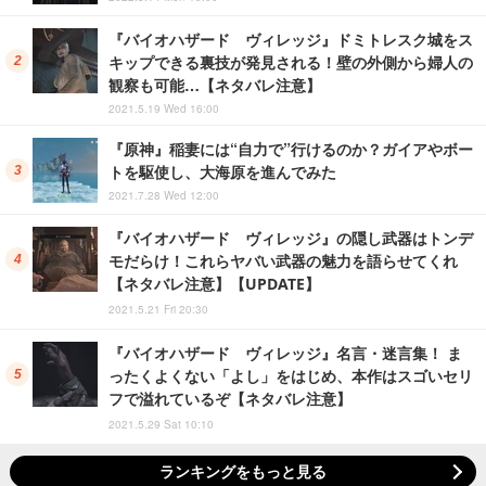
『バイオハザード ヴィレッジ』ドミトレスク城をス
キップできる裏技が発見される！壁の外側から婦人の
観察も可能…【ネタバレ注意】
2021.5.19 Wed 16:00
『原神』稲妻には“自力で”行けるのか？ガイアやボー
トを駆使し、大海原を進んでみた
2021.7.28 Wed 12:00
『バイオハザード ヴィレッジ』の隠し武器はトンデ
モだらけ！これらヤバい武器の魅力を語らせてくれ
【ネタバレ注意】【UPDATE】
2021.5.21 Fri 20:30
『バイオハザード ヴィレッジ』名言・迷言集！ ま
ったくよくない「よし」をはじめ、本作はスゴいセリ
フで溢れているぞ【ネタバレ注意】
2021.5.29 Sat 10:10
ランキングをもっと見る