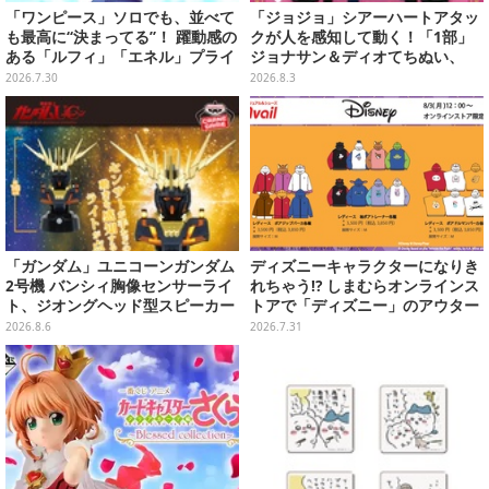
「ワンピース」ソロでも、並べて
「ジョジョ」シアーハートアタッ
も最高に“決まってる”！ 躍動感の
クが人を感知して動く！「1部」
ある「ルフィ」「エネル」プライ
ジョナサン＆ディオてちぬい、
ズフィギュアが8月25日展開
「3部」イギー＆クリームのなり
2026.7.30
2026.8.3
きり帽子が8月プライズ展開
「ガンダム」ユニコーンガンダム
ディズニーキャラクターになりき
2号機 バンシィ胸像センサーライ
れちゃう!? しまむらオンラインス
ト、ジオングヘッド型スピーカー
トアで「ディズニー」のアウター
が順次プライズ展開！
が8月3日発売
2026.8.6
2026.7.31