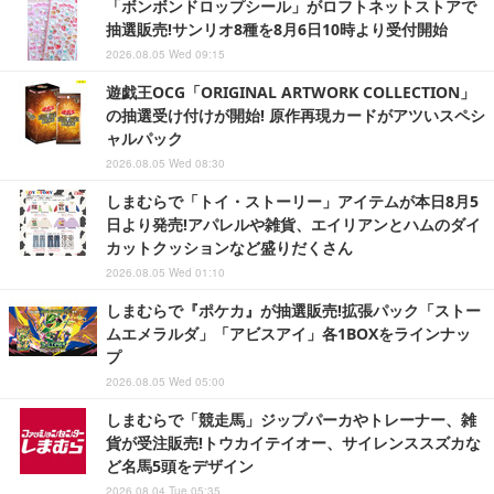
「ボンボンドロップシール」がロフトネットストアで
抽選販売!サンリオ8種を8月6日10時より受付開始
2026.08.05 Wed 09:15
遊戯王OCG「ORIGINAL ARTWORK COLLECTION」
の抽選受け付けが開始! 原作再現カードがアツいスペシ
ャルパック
2026.08.05 Wed 08:30
しまむらで「トイ・ストーリー」アイテムが本日8月5
日より発売!アパレルや雑貨、エイリアンとハムのダイ
カットクッションなど盛りだくさん
2026.08.05 Wed 01:10
しまむらで『ポケカ』が抽選販売!拡張パック「ストー
ムエメラルダ」「アビスアイ」各1BOXをラインナッ
プ
2026.08.05 Wed 05:00
しまむらで「競走馬」ジップパーカやトレーナー、雑
貨が受注販売!トウカイテイオー、サイレンススズカな
ど名馬5頭をデザイン
2026.08.04 Tue 05:35