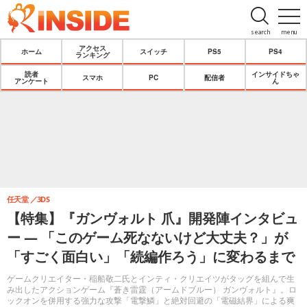
search
menu
アクセス
ホーム
スイッチ
PS5
PS4
ランキング
読者
インサイドちゃ
スマホ
PC
配信者
アンケート
ん
任天堂
3DS
【特集】『ガンヴォルト 爪』開発陣インタビュ
ー ― 「このゲーム死なないけど大丈夫？」が
「すごく面白い」「続編作ろう」に変わるまで
ゲームクリエイター・稲船敬二氏とインティ・クリエイツがタッグを組んで生
み出したアクションゲーム『蒼き雷霆（アームドブルー） ガンヴォルト』。ロ
ックオンを併用する強力な攻撃「電撃鱗」と絶対回避の「電磁結界」による爽