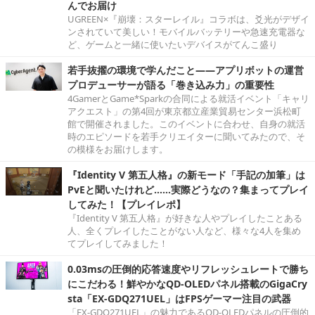
んでお届け
UGREEN×『崩壊：スターレイル』コラボは、爻光がデザイ
ンされていて美しい！モバイルバッテリーや急速充電器な
ど、ゲームと一緒に使いたいデバイスがてんこ盛り
若手抜擢の環境で学んだこと――アプリボットの運営
プロデューサーが語る「巻き込み力」の重要性
4GamerとGame*Sparkの合同による就活イベント「キャリ
アクエスト」の第4回が東京都立産業貿易センター浜松町
館で開催されました。このイベントに合わせ、自身の就活
時のエピソードを若手クリエイターに聞いてみたので、そ
の模様をお届けします。
『Identity V 第五人格』の新モード「手記の加筆」は
PvEと聞いたけれど……実際どうなの？集まってプレイ
してみた！【プレイレポ】
『Identity V 第五人格』が好きな人やプレイしたことある
人、全くプレイしたことがない人など、様々な4人を集め
てプレイしてみました！
0.03msの圧倒的応答速度やリフレッシュレートで勝ち
にこだわる！鮮やかなQD-OLEDパネル搭載のGigaCry
sta「EX-GDQ271UEL」はFPSゲーマー注目の武器
「EX-GDQ271UEL」の魅力であるQD-OLEDパネルの圧倒的