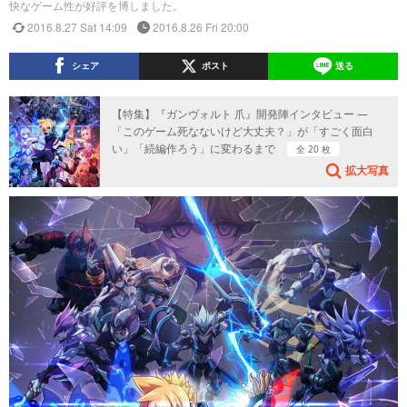
快なゲーム性が好評を博しました。
2016.8.27 Sat 14:09
2016.8.26 Fri 20:00
シェア
ポスト
送る
【特集】『ガンヴォルト 爪』開発陣インタビュー ―
「このゲーム死なないけど大丈夫？」が「すごく面白
い」「続編作ろう」に変わるまで
全 20 枚
拡大写真