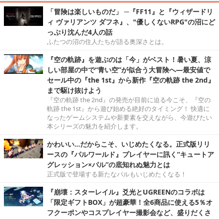
「冒険は楽しいものだ」 ─『FF11』と『ウィザードリ
ィ ヴァリアンツ ダフネ』、"優しくないRPG"の沼にど
っぷり沈んだ4人の話
ふたつの沼の住人たちが語る奥深さとは。
『空の軌跡』を遊ぶのは「今」がベスト！暑い夏、涼
しい部屋の中で“青い空”が似合う大冒険へ―最安値で
セール中の『the 1st』から新作『空の軌跡 the 2nd』
まで駆け抜けよう
『空の軌跡 the 2nd』の発売が目前に迫る今こそ、『空の
軌跡 the 1st』から遊び始める絶好のタイミング！ 快適に
なったゲームシステムや新要素を交えながら、今遊びたい
本シリーズの魅力を紹介します。
かわいい…だからこそ、いじめたくなる。正式版リリ
ースの『パルワールド』プレイヤーに訊く“キュートア
グレッション×パル”の底知れぬ魅力とは
正式版で登場する新たなパルもいじめたくなる！
『崩壊：スターレイル』爻光とUGREENのコラボは
「限定ギフトBOX」が超豪華！全6商品に使える5％オ
フクーポンやコスプレイヤー撮影会など、盛りだくさ