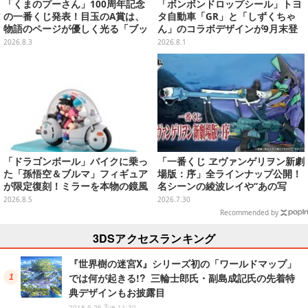
「くまのプーさん」100周年記念
「ボンボンドロップシール」トヨ
の一番くじ発表！目玉のA賞は、
タ自動車「GR」と「しずくちゃ
物語のページが優しく光る「ブッ
ん」のコラボデザインが9月末登
クシェイプドライト」
場！くま吉らも描かれた全4柄
2026.8.3
2026.8.1
「ドラゴンボール」バイクに乗っ
「一番くじ ヱヴァンゲリヲン新劇
た「孫悟空＆ブルマ」フィギュア
場版：序」全ラインナップ公開！
が限定復刻！ミラーを本物の鏡風
名シーンの綾波レイや“あの写
や、ブルマの目元が映りこむ描写
真”の葛城ミサトフィギュアほ
2026.8.5
2026.7.30
にできるステッカーを収録
か、場面写クリアファイルなど
Recommended by
3DSアクセスランキング
『世界樹の迷宮X』シリーズ初の「ワールドマップ」
では何が起きる!? 三輪士郎氏・副島成記氏の先着特
典デザインもお披露目
2018.6.26 Tue 11:30