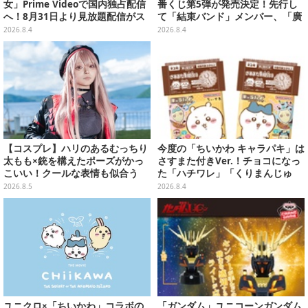
女」Prime Videoで国内独占配信
番くじ第5弾が発売決定！先行し
へ！8月31日より見放題配信がス
て「結束バンド」メンバー、「廣
タート
井きくり」のメイド衣装フィギュ
2026.8.4
2026.8.4
アを公開
【コスプレ】ハリのあるむっちり
今度の「ちいかわ キャラパキ」は
太もも×銃を構えたポーズがかっ
さすまた付きVer.！チョコになっ
こいい！クールな表情も似合う
た「ハチワレ」「くりまんじゅ
『NIKKE』ラピの美女レイヤーに
う」たちも可愛い全8種
2026.8.5
2026.8.4
注目【写真7枚】
ユニクロ×「ちいかわ」コラボの
「ガンダム」ユニコーンガンダム