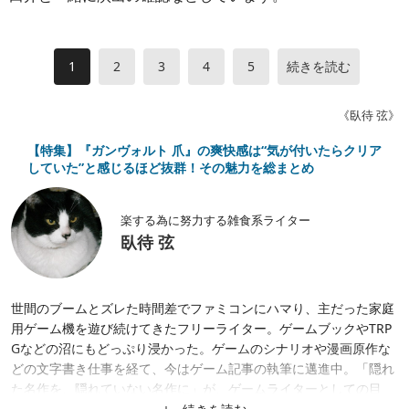
1
2
3
4
5
続きを読む
《臥待 弦》
【特集】『ガンヴォルト 爪』の爽快感は“気が付いたらクリア
していた”と感じるほど抜群！その魅力を総まとめ
楽する為に努力する雑食系ライター
臥待 弦
世間のブームとズレた時間差でファミコンにハマり、主だった家庭
用ゲーム機を遊び続けてきたフリーライター。ゲームブックやTRP
Gなどの沼にもどっぷり浸かった。ゲームのシナリオや漫画原作な
どの文字書き仕事を経て、今はゲーム記事の執筆に邁進中。「隠れ
た名作を、隠れていない名作に」が、ゲームライターとしての目
標。隙あらば、あまり知られていない作品にスポットを当てたが