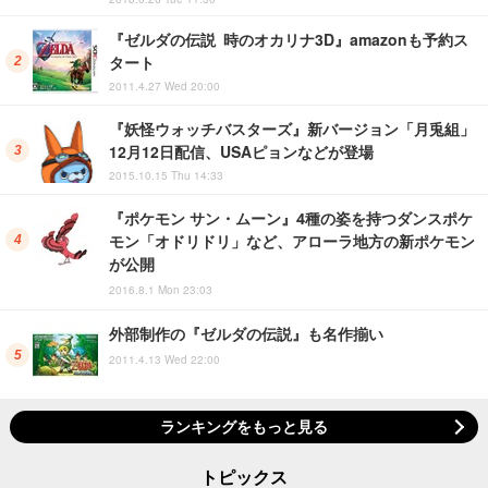
『ゼルダの伝説 時のオカリナ3D』amazonも予約ス
タート
2011.4.27 Wed 20:00
『妖怪ウォッチバスターズ』新バージョン「月兎組」
12月12日配信、USAピョンなどが登場
2015.10.15 Thu 14:33
『ポケモン サン・ムーン』4種の姿を持つダンスポケ
モン「オドリドリ」など、アローラ地方の新ポケモン
が公開
2016.8.1 Mon 23:03
外部制作の『ゼルダの伝説』も名作揃い
2011.4.13 Wed 22:00
ランキングをもっと見る
トピックス