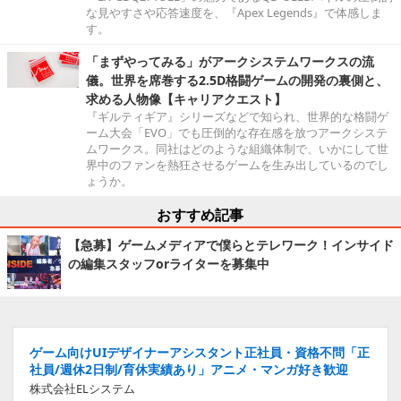
な見やすさや応答速度を、『Apex Legends』で体感しま
す。
「まずやってみる」がアークシステムワークスの流
儀。世界を席巻する2.5D格闘ゲームの開発の裏側と、
求める人物像【キャリアクエスト】
『ギルティギア』シリーズなどで知られ、世界的な格闘ゲ
ーム大会「EVO」でも圧倒的な存在感を放つアークシステ
ムワークス。同社はどのような組織体制で、いかにして世
界中のファンを熱狂させるゲームを生み出しているのでし
ょうか。
おすすめ記事
【急募】ゲームメディアで僕らとテレワーク！インサイド
の編集スタッフorライターを募集中
ゲーム向けUIデザイナーアシスタント正社員・資格不問「正
社員/週休2日制/育休実績あり」アニメ・マンガ好き歓迎
株式会社ELシステム