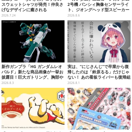
スウェットシャツが発売！仲良さ
2号機 バンシィ胸像センサーライ
げなデザインに癒される
ト、ジオングヘッド型スピーカー
が順次プライズ展開！
2026.7.24
2026.8.6
新作ガンプラ「HG ガンダムレオ
実は、“にじさんじ”で卒業から復
パルド」新たな商品画像が一挙お
帰したのは「鈴原るる」だけじゃ
披露目！巨大ガトリング、胸部や
ない！ あの看板ライバーも復帰組
肩武装のハッチ展開までたっぷり
って知ってた？【特集】
2026.8.3
2026.8.1
11枚