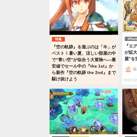
iPho
特集
『エ
『空の軌跡』を遊ぶのは「今」が
が拡大
ベスト！暑い夏、涼しい部屋の中
屋”を
で“青い空”が似合う大冒険へ―最
安値でセール中の『the 1st』か
臥
ら新作『空の軌跡 the 2nd』まで
駆け抜けよう
2017.7.2