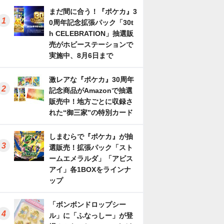
まだ間に合う！『ポケカ』3
0周年記念拡張パック「30t
h CELEBRATION」抽選販
売がホビーステーションで
実施中、8月6日まで
激レアな『ポケカ』30周年
記念商品がAmazonで抽選
販売中！地方ごとに収録さ
れた“御三家”の特別カード
しまむらで『ポケカ』が抽
選販売！拡張パック「スト
ームエメラルダ」「アビス
アイ」各1BOXをラインナ
ップ
「ボンボンドロップシー
ル」に「ふなっしー」が登