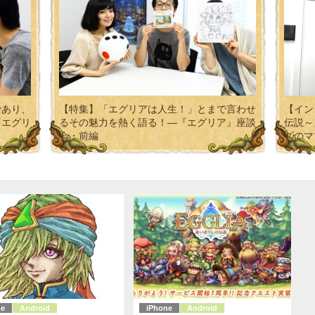
であり、
【特集】「エグリアは人生！」とまで言わせ
【イン
『エグリ
るその魅力を熱く語る！―『エグリア』座談
伝説～
会・前編
ズのマ
ne
Android
iPhone
Android