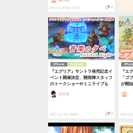
0
2017.11.28 Tue 11:15
iPhone
Android
iPho
『エグリア』サントラ発売記念イ
『エ
ベント開催決定、開発陣スタッフ
「ゴ
のトークショーやミニライブも
が開
ひびき
0
2017.11.7 Tue 18:00
2017.10.