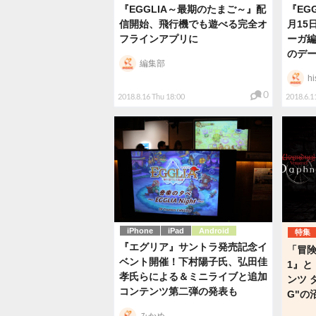
『EGGLIA～最期のたまご～』配
『EG
信開始、飛行機でも遊べる完全オ
月15
フラインアプリに
ーガ
のデ
編集部
hi
0
2018.8.16 Thu 18:00
2018.6.1
iPhone
iPad
Android
特集
『エグリア』サントラ発売記念イ
「冒険
ベント開催！下村陽子氏、弘田佳
1』と
孝氏らによる＆ミニライブと追加
ンツ 
コンテンツ第二弾の発表も
G"の
みかめ