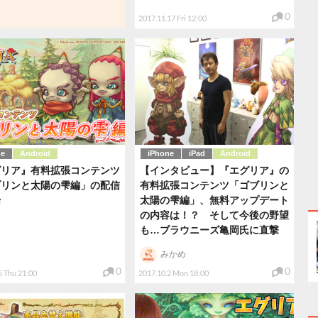
0
2017.11.17 Fri 12:00
ne
Android
iPhone
iPad
Android
グリア』有料拡張コンテンツ
【インタビュー】『エグリア』の
ブリンと太陽の雫編」の配信
有料拡張コンテンツ「ゴブリンと
始
太陽の雫編」、無料アップデート
の内容は！？ そして今後の野望
も…ブラウニーズ亀岡氏に直撃
みかめ
0
0
5 Thu 21:00
2017.10.2 Mon 18:00