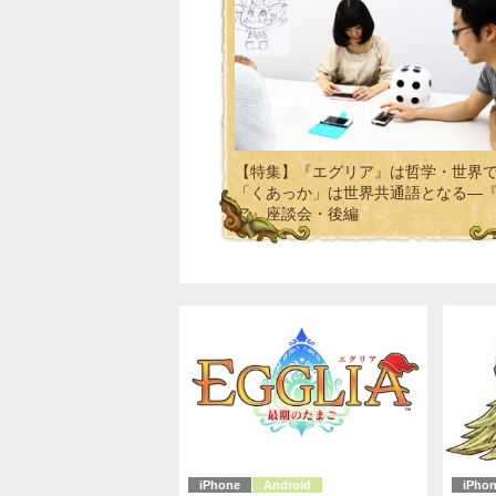
【特集】『エグリア』は哲学・世界
「くあっか」は世界共通語となる―
ア』座談会・後編
iPhone
Android
iPho