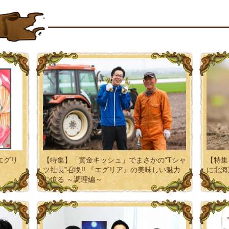
エグリ
【特集】「黄金キッシュ」でまさかの“Tシャ
【特集
ツ社長”召喚!! 『エグリア』の美味しい魅力
に北海
に迫る ～調理編～