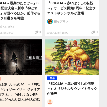
GLIA～最期のたまご～』8
『EGGLIA～赤いぼうしの伝説
日配信決定－新章『神とオ
～』サービス開始1周年！記念ク
編』が遊べるほか、前作から
エストやシンボルが登場
ータ引継ぎも可能
茶っプリン
strica_alice
0
0
1 Mon 18:00
2018.4.13 Fri 18:00
音楽
『EGGLIA ～赤いぼうしの伝説
は楽しいものだ」 ─『FF1
～』オリジナルサウンドトラック
『ウィザードリィ ヴァリア
が発売
ダフネ』、"優しくないRP
沼にどっぷり沈んだ4人の話