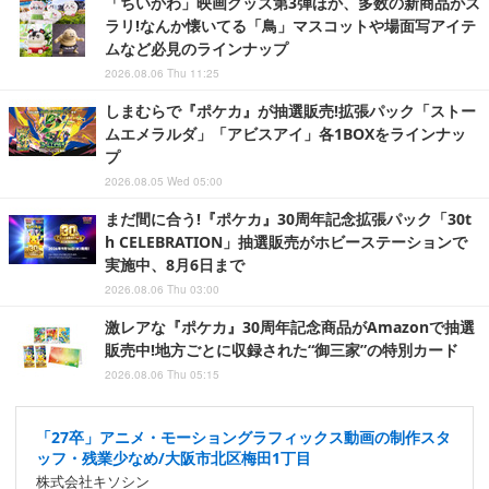
「ちいかわ」映画グッズ第3弾ほか、多数の新商品がズ
ラリ!なんか懐いてる「鳥」マスコットや場面写アイテ
ムなど必見のラインナップ
2026.08.06 Thu 11:25
しまむらで『ポケカ』が抽選販売!拡張パック「ストー
ムエメラルダ」「アビスアイ」各1BOXをラインナッ
プ
2026.08.05 Wed 05:00
まだ間に合う!『ポケカ』30周年記念拡張パック「30t
h CELEBRATION」抽選販売がホビーステーションで
実施中、8月6日まで
2026.08.06 Thu 03:00
激レアな『ポケカ』30周年記念商品がAmazonで抽選
販売中!地方ごとに収録された“御三家”の特別カード
2026.08.06 Thu 05:15
「27卒」アニメ・モーショングラフィックス動画の制作スタ
ッフ・残業少なめ/大阪市北区梅田1丁目
株式会社キソシン