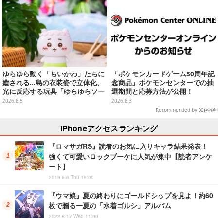
ゆらゆら動く「ちいかわ」たちに
「ポケモンカードゲーム30周年記
癒される…島の衣装姿で立体化、
念商品」ポケモンセンターでの抽
光に反応する玩具「ゆらゆらソー
選期間と応募方法が公開！
ラー」全8種が全国アミューズメ
2026.8.5
2026.8.3
ント施設にて展開
Recommended by
iPhoneアクセスランキング
『ロマサガRS』読者のお気に入りキャラ結果発表！
強くて可愛いロックブーケに人気が集中【読者アンケ
ート】
2019.6.6 Thu 19:00
『ウマ娘』夏の終わりにゴールドシップを見よ！約60
枚で贈る一夏の「水着ゴルシ」アルバム
2022.8.17 Wed 11:00