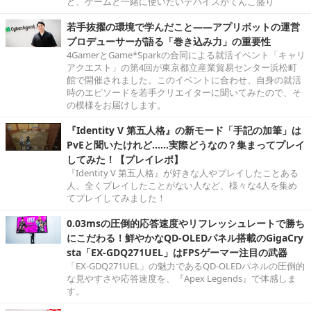
ど、ゲームと一緒に使いたいデバイスがてんこ盛り
若手抜擢の環境で学んだこと――アプリボットの運営
プロデューサーが語る「巻き込み力」の重要性
4GamerとGame*Sparkの合同による就活イベント「キャリ
アクエスト」の第4回が東京都立産業貿易センター浜松町
館で開催されました。このイベントに合わせ、自身の就活
時のエピソードを若手クリエイターに聞いてみたので、そ
の模様をお届けします。
『Identity V 第五人格』の新モード「手記の加筆」は
PvEと聞いたけれど……実際どうなの？集まってプレイ
してみた！【プレイレポ】
『Identity V 第五人格』が好きな人やプレイしたことある
人、全くプレイしたことがない人など、様々な4人を集め
てプレイしてみました！
0.03msの圧倒的応答速度やリフレッシュレートで勝ち
にこだわる！鮮やかなQD-OLEDパネル搭載のGigaCry
sta「EX-GDQ271UEL」はFPSゲーマー注目の武器
「EX-GDQ271UEL」の魅力であるQD-OLEDパネルの圧倒的
な見やすさや応答速度を、『Apex Legends』で体感しま
す。