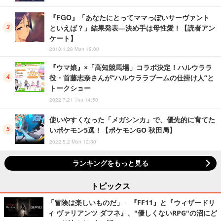
『FGO』「あなたにとってママっぽいサーヴァント
といえば？」結果発表―決め手は母性愛！【読者アン
ケート】
2018.1.29 Mon 19:00
『ウマ娘』×「高知競馬場」コラボ決定！ハルウララ
役・首藤志奈さんが“ハルウララブームの仕掛け人”と
トークショー
2022.7.21 Thu 14:50
使いやすくなった「メガシンカ」で、優先的に育てた
いポケモン5選！【ポケモンGO 秋田局】
2022.5.2 Mon 12:30
ランキングをもっと見る
トピックス
「冒険は楽しいものだ」 ─『FF11』と『ウィザードリ
ィ ヴァリアンツ ダフネ』、"優しくないRPG"の沼にど