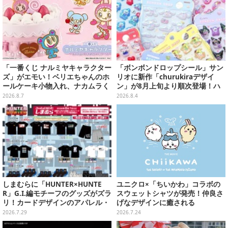
「一番くじ ナルミヤキャラクター
「ボンボンドロップシール」サン
ズ」がエモい！ベリエちゃんのホ
リオに新作「churukiraデザイ
ールケーキ小物入れ、ナカムラく
ン」が8月上旬より順次登場！ハ
んのマスコットなどがズラリ
ローキティ、はぴだんぶいなど全
2026.8.7
2026.8.4
8種類
しまむらに「HUNTER×HUNTE
ユニクロ×「ちいかわ」コラボの
R」G.I.編モチーフのグッズがズラ
スウェットシャツが発売！仲良さ
リ！カードデザインのアパレル・
げなデザインに癒される
雑貨、ゴレイヌの「オレが3人分
2026.7.29
2026.7.24
になる…」も