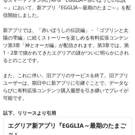
るスマートフォン向けRPG『EGGLIA～赤いぼうしの伝説
～』において、新アプリ『EGGLIA～最期のたまご～』を配
信開始しました。
新アプリでは、「赤いぼうしの伝説編」・「ゴブリンと太
陽の雫編」に続くストーリーを楽しめる有料拡張コンテン
ツ第3章「神とオーガ編」が配信されます。第3章では、第
1・2章で描かれてきたエグリアの謎がついに明らかにされ
るとのことです。
また、これに伴い、旧アプリのサービスを終了。旧アプリ
ユーザーは、期日中に新アプリに引継ぐことで、データな
らびに有料拡張コンテンツ購入履歴を引き継いでプレイが
可能です。
以下、リリースより引用
エグリア新アプリ『EGGLIA～最期のたまご
～』