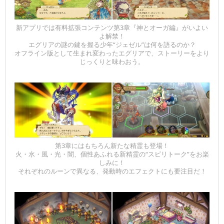
新アプリでは有料拡張コンテンツ第3章『神とオーガ編』がいよい
よ解禁！
エグリアの謎の鍵を握る少年“ジェゼル”は何を語るのか？
オフライン版として生まれ変わったエグリアで、ストーリーをより
じっくりと味わおう。
第3章にはもちろん新たな精霊も登場！
火・水・風・光・闇、個性あふれる新精霊の“スピリトーク”をお楽
しみに！
それぞれのルーンで異なる、発動時のエフェクトにも要注目だ！