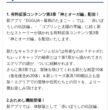
1. 有料拡張コンテンツ第3章「神とオーガ編」配信！
新アプリ『EGGLIA～最期のたまご～ 』では、「赤いぼ
うしの伝説編」・「ゴブリンと太陽の雫編」に続く新
たなストーリーが描かれる有料拡張コンテンツ第3章
「神とオーガ編」を配信いたします。
新たなキャラクター“ジェゼル”は何者なのか？チャボた
ちレッドキャップの秘密とは？第1章から描かれてきた
エグリアの謎が、ついに紐解かれます。
さらに第3章では、冒険を助けてくれる新たな精霊10体
（進化後含め20体）＆新シリーズ家具100種以上も追
加！エグリアでの冒険や住民たちとの日々を、より一
層お楽しみ頂けます。
2.おためし機能登場！
新アプリでは、体験版として「赤いぼうしの伝説編」