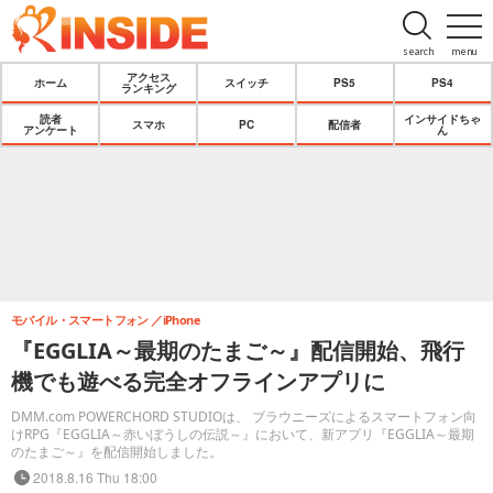
search
menu
アクセス
ホーム
スイッチ
PS5
PS4
ランキング
読者
インサイドちゃ
スマホ
PC
配信者
アンケート
ん
モバイル・スマートフォン
iPhone
『EGGLIA～最期のたまご～』配信開始、飛行
機でも遊べる完全オフラインアプリに
DMM.com POWERCHORD STUDIOは、 ブラウニーズによるスマートフォン向
けRPG『EGGLIA～赤いぼうしの伝説～』において、新アプリ『EGGLIA～最期
のたまご～』を配信開始しました。
2018.8.16 Thu 18:00