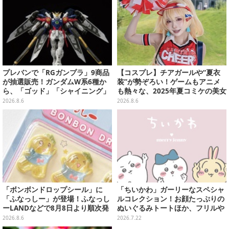
プレバンで「RGガンプラ」9商品
【コスプレ】チアガールや“夏衣
が抽選販売！ガンダムW系6種か
装”が勢ぞろい！ゲームもアニメ
ら、「ゴッド」「シャイニング」
も熱々な、2025年夏コミケの美女
まで
レイヤーをプレイバック
2026.8.6
2026.8.6
「ボンボンドロップシール」に
「ちいかわ」ガーリーなスペシャ
「ふなっしー」が登場！ふなっし
ルコレクション！お顔たっぷりの
ーLANDなどで8月8日より順次発
ぬいぐるみトートほか、フリルや
売
リボンが可愛いTシャツなどが発
2026.8.6
2026.7.22
売