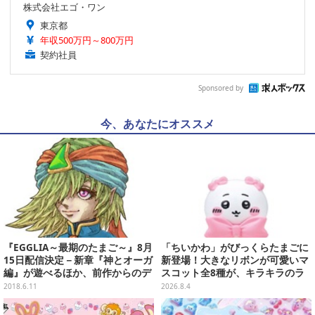
株式会社エゴ・ワン
東京都
年収500万円～800万円
契約社員
Sponsored by
今、あなたにオススメ
『EGGLIA～最期のたまご～』8月
「ちいかわ」がびっくらたまごに
15日配信決定－新章『神とオーガ
新登場！大きなリボンが可愛いマ
編』が遊べるほか、前作からのデ
スコット全8種が、キラキラのラ
ータ引継ぎも可能
メ入り入浴剤から飛び出す
2018.6.11
2026.8.4