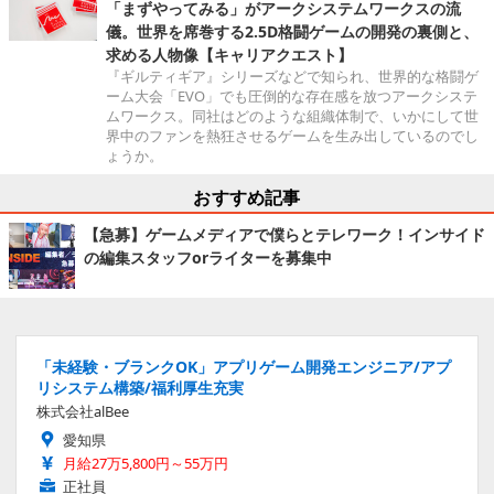
「まずやってみる」がアークシステムワークスの流
儀。世界を席巻する2.5D格闘ゲームの開発の裏側と、
求める人物像【キャリアクエスト】
『ギルティギア』シリーズなどで知られ、世界的な格闘ゲ
ーム大会「EVO」でも圧倒的な存在感を放つアークシステ
ムワークス。同社はどのような組織体制で、いかにして世
界中のファンを熱狂させるゲームを生み出しているのでし
ょうか。
おすすめ記事
【急募】ゲームメディアで僕らとテレワーク！インサイド
の編集スタッフorライターを募集中
「未経験・ブランクOK」アプリゲーム開発エンジニア/アプ
リシステム構築/福利厚生充実
株式会社alBee
愛知県
月給27万5,800円～55万円
正社員