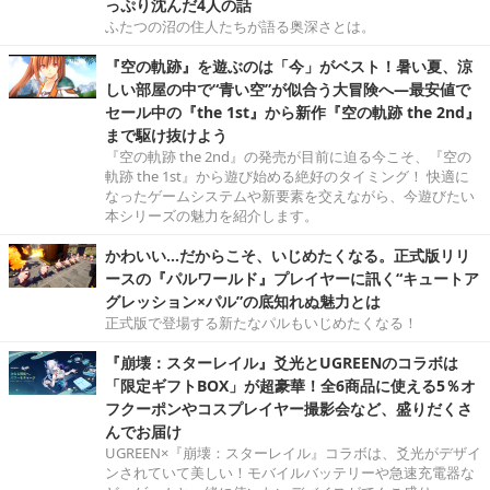
っぷり沈んだ4人の話
ふたつの沼の住人たちが語る奥深さとは。
『空の軌跡』を遊ぶのは「今」がベスト！暑い夏、涼
しい部屋の中で“青い空”が似合う大冒険へ―最安値で
セール中の『the 1st』から新作『空の軌跡 the 2nd』
まで駆け抜けよう
『空の軌跡 the 2nd』の発売が目前に迫る今こそ、『空の
軌跡 the 1st』から遊び始める絶好のタイミング！ 快適に
なったゲームシステムや新要素を交えながら、今遊びたい
本シリーズの魅力を紹介します。
かわいい…だからこそ、いじめたくなる。正式版リリ
ースの『パルワールド』プレイヤーに訊く“キュートア
グレッション×パル”の底知れぬ魅力とは
正式版で登場する新たなパルもいじめたくなる！
『崩壊：スターレイル』爻光とUGREENのコラボは
「限定ギフトBOX」が超豪華！全6商品に使える5％オ
フクーポンやコスプレイヤー撮影会など、盛りだくさ
んでお届け
UGREEN×『崩壊：スターレイル』コラボは、爻光がデザイ
ンされていて美しい！モバイルバッテリーや急速充電器な