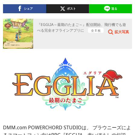
シェア
ポスト
送る
『EGGLIA～最期のたまご～』配信開始、飛行機でも遊
べる完全オフラインアプリに
全 8 枚
拡大写真
DMM.com POWERCHORD STUDIOは、 ブラウニーズによ