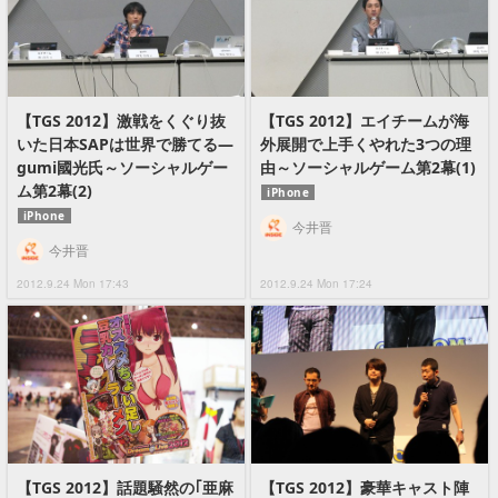
【TGS 2012】激戦をくぐり抜
【TGS 2012】エイチームが海
いた日本SAPは世界で勝てる―
外展開で上手くやれた3つの理
gumi國光氏～ソーシャルゲー
由～ソーシャルゲーム第2幕(1)
ム第2幕(2)
iPhone
iPhone
今井晋
今井晋
2012.9.24 Mon 17:43
2012.9.24 Mon 17:24
【TGS 2012】話題騒然の｢亜麻
【TGS 2012】豪華キャスト陣