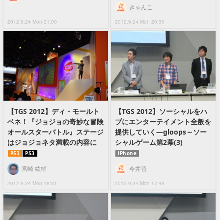
きゃんこ
2012.9.24 Mon 21:00
2012.9.24 Mon 20:30
【TGS 2012】ディ・モールト
【TGS 2012】ソーシャルをハ
ベネ！『ジョジョの奇妙な冒険
ブにエンターテイメント全般を
オールスターバトル』ステージ
提供していく―gloops～ソー
はジョジョネタ満載の内容に
シャルゲーム第2幕(3)
PS3
PS3
iPhone
宮崎 紘輔
今井晋
2012.9.24 Mon 18:31
2012.9.24 Mon 17:49