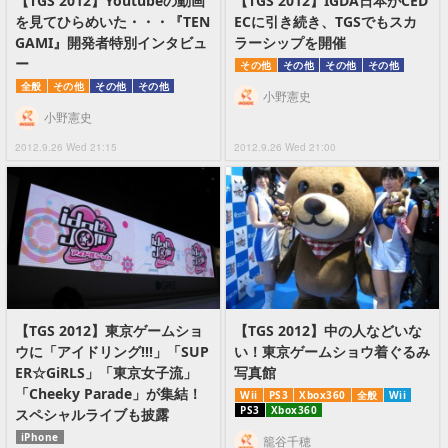
【TGS 2012】Youtubeの動画
【TGS 2012】IGDA日本がCED
を見てひらめいた・・・『TEN
ECに引き続き、TGSでもスカ
GAMI』開発者特別インタビュ
ラーシップを開催
ー
その他
その他
その他
その他
全般
その他
その他
その他
小野憲史
小野憲史
2012.9.26 Wed 21:15
2012.9.26 Wed 21:00
【TGS 2012】東京ゲームショ
【TGS 2012】中の人などいな
ウに「アイドリング!!!」「SUP
い！東京ゲームショウ着ぐるみ
ER☆GiRLS」「東京女子流」
写真館
「Cheeky Parade」が集結！
Wii
PS3
Xbox360
全般
Wii
PS3
Xbox360
スペシャルライブも披露
iPhone
籠谷千穂