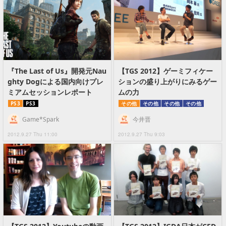
『The Last of Us』開発元Nau
【TGS 2012】ゲーミフィケー
ghty Dogによる国内向けプレ
ションの盛り上がりにみるゲー
ミアムセッションレポート
ムの力
PS3
PS3
その他
その他
その他
その他
Game*Spark
今井晋
2012.9.27 Thu 11:00
2012.9.27 Thu 9:03