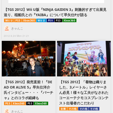
【TGS 2012】Wii U版『NINJA GAIDEN 3』刺激的すぎて出展見
送り、稲船氏との『YAIBA』について早矢仕Pが語る
Wii U
PS3
Xbox360
Wii U
PSV
PS3
Xbox360
きゃんこ
2012.9.24 Mon 21:21
【TGS 2012】発売直前！『DE
【TGS 2012】「着物は織りま
AD OR ALIVE 5』早矢仕洋介
した、3メートル」レイヤーさ
氏インタビュー・・・『バーチ
ん必見！様々な工夫がなされた
ャ』とのコラボ経緯も
コーエーテクモコスプレコンテ
スト出場者のこだわり
PS3
Xbox360
PS3
Xbox360
全般
その他
その他
その他
きゃんこ