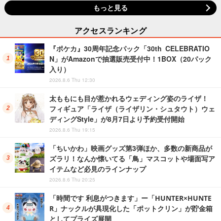
もっと見る
アクセスランキング
『ポケカ』30周年記念パック「30th CELEBRATIO
N」がAmazonで抽選販売受付中！1BOX（20パック
入り）
2026.8.6 Thu 12:30
太ももにも目が惹かれるウェディング姿のライザ！
フィギュア「ライザ（ライザリン・シュタウト）ウェ
ディングStyle」が8月7日より予約受付開始
2026.8.6 Thu 19:15
「ちいかわ」映画グッズ第3弾ほか、多数の新商品が
ズラリ！なんか懐いてる「鳥」マスコットや場面写ア
イテムなど必見のラインナップ
2026.8.6 Thu 20:25
「時間です 利息がつきます」ー「HUNTER×HUNTE
R」ナックルが具現化した「ポットクリン」が貯金箱
としてプライズ展開