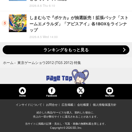
2026.8.6 Thu 6:10
しまむらで『ポケカ』が抽選販売！拡張パック「スト
ームエメラルダ」「アビスアイ」各1BOXをラインナ
ップ
2026.8.5 Wed 14:00
ランキングをもっと見る
東京ゲームショウ2012 (TGS 2012) 特集
ホーム
›
Home
Facebook
YouTube
X
インサイドについて
お問合せ
広告掲載
会社概要
個人情報保護方針
紹介した商品/サービスを購入、契約した場合に、
売上の一部が弊社サイトに還元されることがあります。
当サイトに掲載の記事・見出し・写真・画像の無断転載を禁じます。
Copyright © 2026 IID, Inc.