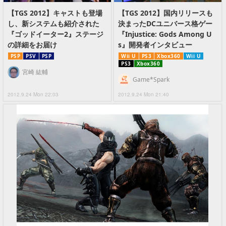
【TGS 2012】キャストも登場
【TGS 2012】国内リリースも
し、新システムも紹介された
決まったDCユニバース格ゲー
『ゴッドイーター2』ステージ
『Injustice: Gods Among U
の詳細をお届け
s』開発者インタビュー
PSP
PSV
PSP
Wii U
PS3
Xbox360
Wii U
PS3
Xbox360
宮崎 紘輔
Game*Spark
2012.9.24 Mon 22:03
2012.9.24 Mon 21:40