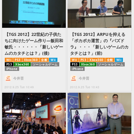
【TGS 2012】22世紀の子供た
【TGS 2012】ARPUを抑える
ちに向けたゲーム作り―飯田和
「ポカポカ運営」の『パズド
敏氏・・・・・・「新しいゲー
ラ』・・・「新しいゲームのカ
ムのカタチとは？」(後)
タチとは？」(前)
Wii
PS3
Xbox360
全般
Wii
Wii
PS3
Xbox360
全般
Wii
PS3
Xbox360
ソーシャルゲーム
PS3
Xbox360
ソーシャルゲーム
iPhone
iPhone
今井晋
今井晋
2012.9.25 Tue 10:49
2012.9.25 Tue 10:43