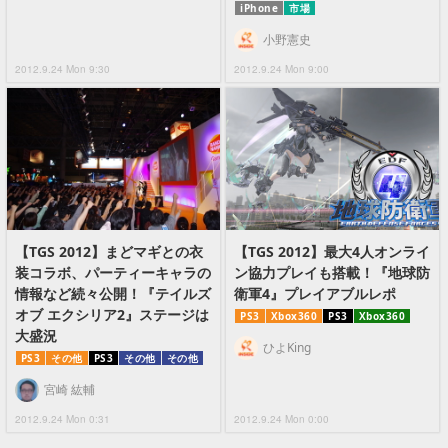
iPhone
市場
小野憲史
2012.9.24 Mon 9:30
2012.9.24 Mon 9:00
【TGS 2012】まどマギとの衣
【TGS 2012】最大4人オンライ
装コラボ、パーティーキャラの
ン協力プレイも搭載！『地球防
情報など続々公開！『テイルズ
衛軍4』プレイアブルレポ
オブ エクシリア2』ステージは
PS3
Xbox360
PS3
Xbox360
大盛況
ひよKing
PS3
その他
PS3
その他
その他
宮崎 紘輔
2012.9.24 Mon 0:31
2012.9.24 Mon 0:00