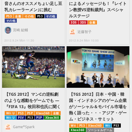
音さんのオススメちょい足し豆
によるメッセージも！『レイト
乳カレーラーメン｣に挑む
ン教授VS逆転裁判』スペシャ
ルステージ
PS3
全般
その他
PS3
その他
その他
3DS
3DS
全般
宮崎 紘輔
近藤智子
2012.9.24 Mon 11:30
2012.9.24 Mon 10:00
【TGS 2012】マンCの逆転劇
【TGS 2012】日本・中国・韓
のような感動をゲームでも ―
国・インドネシアのゲーム企業
『FIFA 13』牧田和也氏に聞く
がソーシャル＆モバイル市場を
熱く語った・・・アジア・ゲー
Wii U
PS3
PSP
Xbox360
全般
Wii U
PSV
PS3
PSP
Xbox360
ム・ビジネス・サミット
Wii
PS3
Xbox360
Wii
PS3
Game*Spark
Xbox360
ソーシャルゲーム