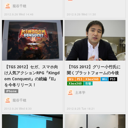
籠谷千穂
2012.9.26 Wed 14:46
2012.9.26 Wed 11:30
【TGS 2012】セガ、スマホ向
【TGS 2012】グリー小竹氏に
け人気アクションRPG『Kingd
聞くプラットフォームの今後
om Conquest』の続編『II』
Wii
PS3
Xbox360
Wii
PS3
Xbox360
市場
を今冬リリース！
iPhone
土本学
籠谷千穂
2012.9.26 Wed 8:30
2012.9.25 Tue 18:21