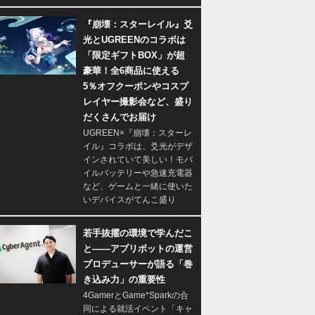
『崩壊：スターレイル』爻
光とUGREENのコラボは
「限定ギフトBOX」が超
豪華！全6商品に使える
5％オフクーポンやコスプ
レイヤー撮影会など、盛り
だくさんでお届け
UGREEN×『崩壊：スターレ
イル』コラボは、爻光がデザ
インされていて美しい！モバ
イルバッテリーや急速充電器
など、ゲームと一緒に使いた
いデバイスがてんこ盛り
若手抜擢の環境で学んだこ
と――アプリボットの運営
プロデューサーが語る「巻
き込み力」の重要性
4GamerとGame*Sparkの合
同による就活イベント「キャ