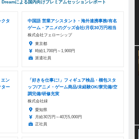
uantic Dreamによる国内向けプレミアムセッションレポート
レクタ
中国語 営業アシスタント・海外連携事務/有名
ゲーム・アニメのグッズ会社/月収30万円相当
株式会社フェローシップ
東京都
時給1,700円～1,900円
派遣社員
 エン
「好きを仕事に!」フィギュア検品・梱包スタ
クター
ッフ/アニメ・ゲーム商品/未経験OK/寮完備/空
調完備/研修充実
株式会社緑
愛知県
月給30万円～40万5,000円
正社員