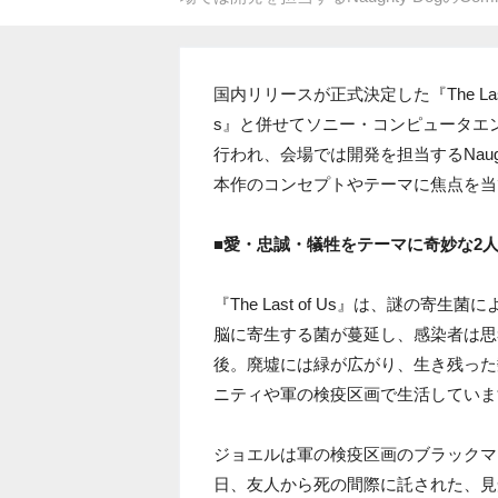
国内リリースが正式決定した『The Last
s』と併せてソニー・コンピュータエ
行われ、会場では開発を担当するNaughty Do
本作のコンセプトやテーマに焦点を当
■愛・忠誠・犠牲をテーマに奇妙な2
『The Last of Us』は、謎の
脳に寄生する菌が蔓延し、感染者は思
後。廃墟には緑が広がり、生き残った
ニティや軍の検疫区画で生活していま
ジョエルは軍の検疫区画のブラックマ
日、友人から死の間際に託された、見