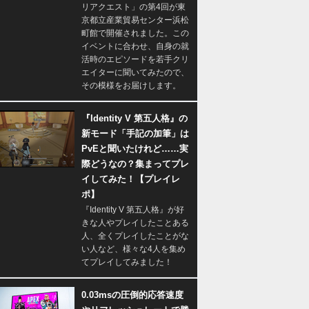
リアクエスト」の第4回が東
京都立産業貿易センター浜松
町館で開催されました。この
イベントに合わせ、自身の就
活時のエピソードを若手クリ
エイターに聞いてみたので、
その模様をお届けします。
『Identity V 第五人格』の
新モード「手記の加筆」は
PvEと聞いたけれど……実
際どうなの？集まってプレ
イしてみた！【プレイレ
ポ】
『Identity V 第五人格』が好
きな人やプレイしたことある
人、全くプレイしたことがな
い人など、様々な4人を集め
てプレイしてみました！
0.03msの圧倒的応答速度