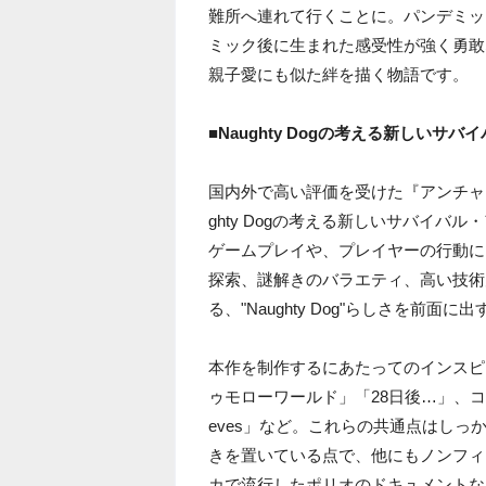
難所へ連れて行くことに。パンデミッ
ミック後に生まれた感受性が強く勇敢
親子愛にも似た絆を描く物語です。
■Naughty Dogの考える新しいサ
国内外で高い評価を受けた『アンチャーテ
ghty Dogの考える新しいサバイ
ゲームプレイや、プレイヤーの行動に
探索、謎解きのバラエティ、高い技術
る、"Naughty Dog"らしさを前面
本作を制作するにあたってのインスピ
ゥモローワールド」「28日後…」、コミックシリ
eves」など。これらの共通点はし
きを置いている点で、他にもノンフィク
カで流行したポリオのドキュメントな