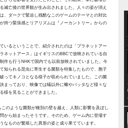
る滅亡後の世界観が生み出されました。人々の姿が消え
は、ダークで緊迫し残酷なこのゲームのテーマとの対比
が持つ緊張感とリアリズムは『ノーカントリー』からの
ているということで、紹介されたのは「プラネットアー
ラネットアース」はイギリスのBBCで放映されている自
制作も行うNHKで国内でも以前放映されていました。今
て知られる昆虫に寄生する菌類を特集したもので、胞子
破ってキノコとなる様子が収められていました。この菌
決まっており、映像では蟻以外に蛾やバッタなど様々な
る様を見ることができました。
は、もしもこのような菌類が種別の壁を越え、人類に影響を及ぼし
問から始まったそうです。そのため、ゲーム内に登場す
うなものが繁殖した異形の姿と成り果てています。