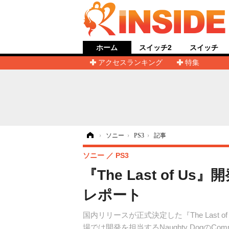
ホーム
スイッチ2
スイッチ
アクセスランキング
特集
ホーム
›
ソニー
›
PS3
›
記事
ソニー
PS3
『The Last of 
レポート
国内リリースが正式決定した『The Last 
場では開発を担当するNaughty DogのCommuni