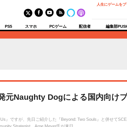
人生にゲームをプ
PS5
スマホ
PCゲーム
配信者
編集部PUS
Us』開発元Naughty Dogによる国
of Us』ですが、先日ご紹介した『Beyond: Two Souls』と併
ty Strategist、Arne Meyer氏が来日。