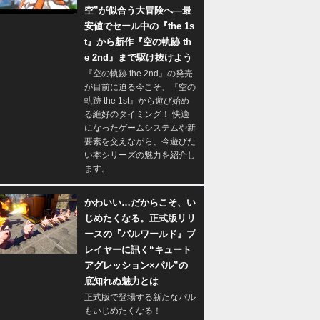
空”が似合う大冒険へ―最
安値でセール中の『the 1s
t』から新作『空の軌跡 th
e 2nd』まで駆け抜けよう
『空の軌跡 the 2nd』の発売
が目前に迫る今こそ、『空の
軌跡 the 1st』から遊び始め
る絶好のタイミング！ 快適
になったゲームシステムや新
要素を交えながら、今遊びた
い本シリーズの魅力を紹介し
ます。
かわいい…だからこそ、い
じめたくなる。正式版リリ
ースの『パルワールド』プ
レイヤーに訊く“キュート
アグレッション×パル”の
底知れぬ魅力とは
正式版で登場する新たなパル
もいじめたくなる！