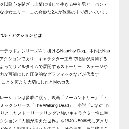
ク以降心を閉ざし非情に徹して生きる中年男と、パンデ
な少女エリー。この奇妙な2人が旅路の中で築いていく、
バイバル・アクションとは
ッド』シリーズを手掛けるNaughty Dog。本作はNau
バル・アクションであり、キャラクター主導で物語が展開する
よってリアルタイムで展開するストーリー、ステージや
力が可能にした圧倒的なグラフィックなどが代表す
に出すことを何より大切にしたとMeyer氏。
レーションは多岐に渡り、映画「ノーカントリー」「ト
ーズ「The Walking Dead」、小説「City of Thi
っかりとしたストーリーテリングと強いキャラクター性に重
ション『人類が消えた世界』や1940～50年代にアメリ
どからも影響を受けたとのこと。その結果、単に破壊さ