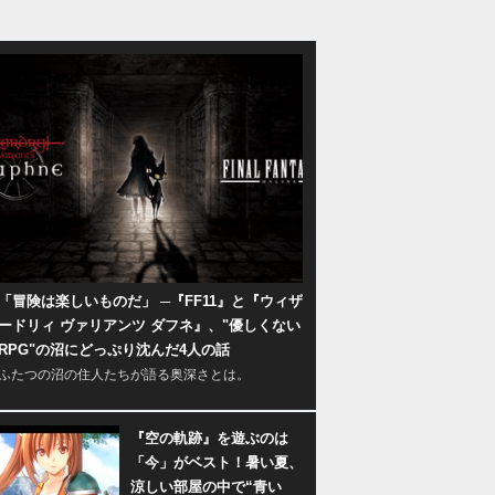
「冒険は楽しいものだ」 ─『FF11』と『ウィザ
ードリィ ヴァリアンツ ダフネ』、"優しくない
RPG"の沼にどっぷり沈んだ4人の話
ふたつの沼の住人たちが語る奥深さとは。
『空の軌跡』を遊ぶのは
「今」がベスト！暑い夏、
涼しい部屋の中で“青い