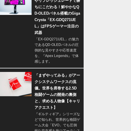
やリフレッシュレートで勝
ちにこだわる！鮮やかなQ
D-OLEDパネル搭載のGiga
Crysta「EX-GDQ271UE
L」はFPSゲーマー注目の
武器
「EX-GDQ271UEL」の魅力
であるQD-OLEDパネルの圧
倒的な見やすさや応答速度
を、『Apex Legends』で体
感します。
「まずやってみる」がアー
クシステムワークスの流
儀。世界を席巻する2.5D
格闘ゲームの開発の裏側
と、求める人物像【キャリ
アクエスト】
『ギルティギア』シリーズな
どで知られ、世界的な格闘ゲ
ーム大会「EVO」でも圧倒
的な存在感を放つアークシス