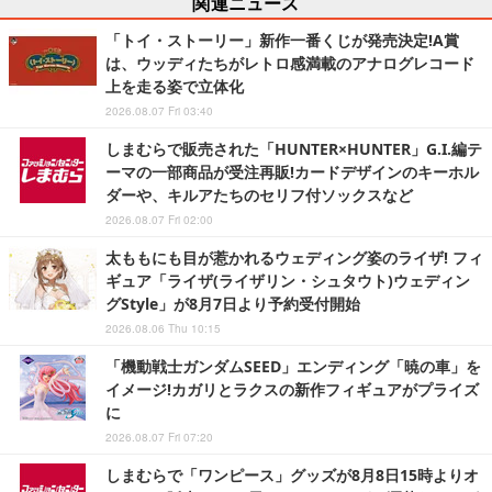
関連ニュース
「トイ・ストーリー」新作一番くじが発売決定!A賞
は、ウッディたちがレトロ感満載のアナログレコード
上を走る姿で立体化
2026.08.07 Fri 03:40
しまむらで販売された「HUNTER×HUNTER」G.I.編テ
ーマの一部商品が受注再販!カードデザインのキーホル
ダーや、キルアたちのセリフ付ソックスなど
2026.08.07 Fri 02:00
太ももにも目が惹かれるウェディング姿のライザ! フィ
ギュア「ライザ(ライザリン・シュタウト)ウェディン
グStyle」が8月7日より予約受付開始
2026.08.06 Thu 10:15
「機動戦士ガンダムSEED」エンディング「暁の車」を
イメージ!カガリとラクスの新作フィギュアがプライズ
に
2026.08.07 Fri 07:20
しまむらで「ワンピース」グッズが8月8日15時よりオ