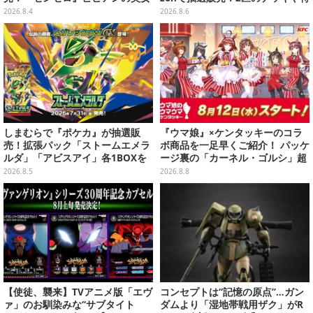
レイヤーが優雅に降臨【写真9
別カードを収録
2026.8.4
2026.8.6
枚】
しまむらで『ポケカ』が抽選販
『ウマ娘』×ケンタッキーのコラ
売！拡張パック「ストームエメラ
ボ商品を一足早くご紹介！ パッケ
ルダ」「アビスアイ」各1BOXを
ージ裏の「カーネル・ゴルシ」超
ラインナップ
長文コラボ告知は必見、オリジナ
2026.8.5
2026.8.8
ル商品はガツンと来るにんにくが
美味しくて「全銀河☆ゴルゴルチ
キン化計画」の一部になる【実物
レポ】
【使徒、襲来】TVアニメ版「エヴ
コンセプトは“記憶の原点”…ガン
ァ」のお馴染みな“サブタイト
ダムより「湿地帯戦用ザク」がR