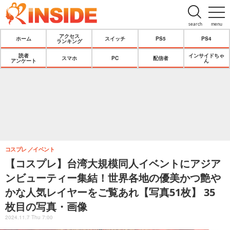
search
menu
アクセス
ホーム
スイッチ
PS5
PS4
ランキング
読者
インサイドちゃ
スマホ
PC
配信者
アンケート
ん
コスプレ
イベント
【コスプレ】台湾大規模同人イベントにアジア
ンビューティー集結！世界各地の優美かつ艶や
かな人気レイヤーをご覧あれ【写真51枚】 35
枚目の写真・画像
2024.11.7 Thu 7:00