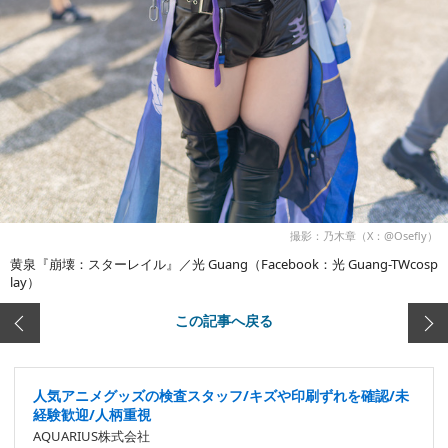
撮影：乃木章（X：@Osefly）
黄泉『崩壊：スターレイル』／光 Guang（Facebook：光 Guang-TWcosp
lay）
この記事へ戻る
人気アニメグッズの検査スタッフ/キズや印刷ずれを確認/未
経験歓迎/人柄重視
AQUARIUS株式会社