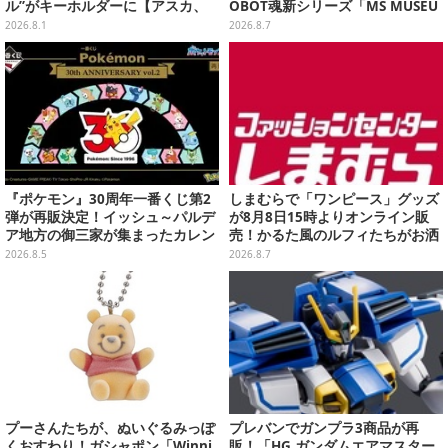
ル”がキーホルダーに【アスカ、
OBOT魂新シリーズ「MS MUSEU
来日】
M」で商品化！博物館イメージの
2026.8.1
2026.8.7
ベースも注目
『ポケモン』30周年一番くじ第2
しまむらで「ワンピース」グッズ
弾が再販決定！イッシュ～パルデ
が8月8日15時よりオンライン販
ア地方の御三家が集まったカレン
売！かるた風のルフィたちがお洒
ダー、ぬいぐるみなど記念グッズ
落なバッグや、チョッパーが可愛
2026.8.5
2026.8.7
盛りだくさん
いサンダルも
プーさんたちが、ぬいぐるみっぽ
プレバンでガンプラ3商品が再
くおすわり！ガシャポン「Winni
販！「HG ガンダムエアマスター