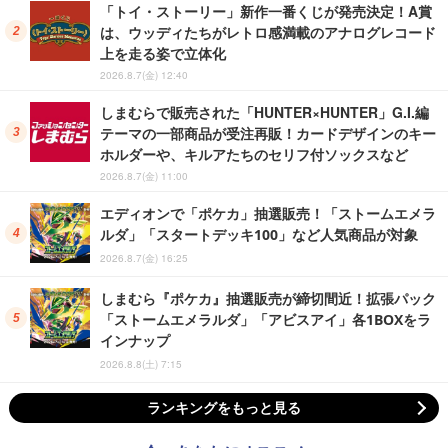
「トイ・ストーリー」新作一番くじが発売決定！A賞
は、ウッディたちがレトロ感満載のアナログレコード
上を走る姿で立体化
2026.8.7(金) 12:40
しまむらで販売された「HUNTER×HUNTER」G.I.編
テーマの一部商品が受注再販！カードデザインのキー
ホルダーや、キルアたちのセリフ付ソックスなど
2026.8.7(金) 11:00
エディオンで「ポケカ」抽選販売！「ストームエメラ
ルダ」「スタートデッキ100」など人気商品が対象
2026.8.7(金) 16:25
しまむら『ポケカ』抽選販売が締切間近！拡張パック
「ストームエメラルダ」「アビスアイ」各1BOXをラ
インナップ
2026.8.8(土) 7:15
ランキングをもっと見る