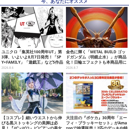
今、あなたにオススメ
ユニクロ「集英社100周年UT」第
金色に輝く「METAL BUILD ゴッ
3弾、いよいよ8月7日発売！「SP
ドガンダム（明鏡止水）」が商品
Y×FAMILY」「遊戯王」など5作品
化！日輪エフェクトも本商品用に
をデザイン
刷新した豪華仕様
2026.8.6
2026.8.7
【コスプレ】細いウエストから伸
大注目の『ポケカ』30周年「エー
びる黒ストッキングの美脚は必
フィ・ブラッキーセット」がAma
見！『ゼンゼロ』ビビアンの美女
zonで抽選販売！2匹のデッキや特