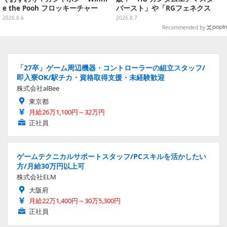
e the Pooh フロッキーチャー
バースト」や「RGフェネクス
ム」ふわふわでどれも可愛い全4
（ナラティブVer.）」も
2026.8.6
2026.8.7
種
Recommended by
「27卒」ゲーム周辺機器・コントローラーの組立スタッフ/
即入寮OK/駅チカ・資格取得支援・未経験歓迎
株式会社alBee
東京都
月給26万1,100円～32万円
正社員
ゲームテクニカルサポートスタッフ/PCスキルを活かしたい
方/月給30万円以上可
株式会社ELM
大阪府
月給22万1,400円～30万5,300円
正社員