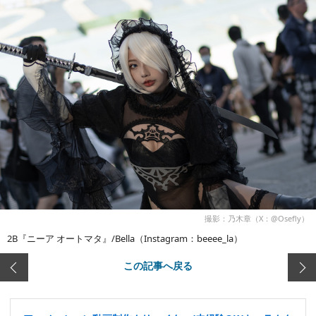
撮影：乃木章（X：@Osefly）
2B『ニーア オートマタ』/Bella（Instagram：beeee_la）
この記事へ戻る