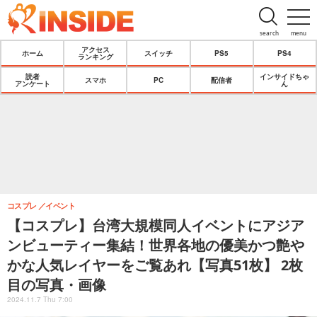
search
menu
アクセス
ホーム
スイッチ
PS5
PS4
ランキング
読者
インサイドちゃ
スマホ
PC
配信者
アンケート
ん
コスプレ
イベント
【コスプレ】台湾大規模同人イベントにアジア
ンビューティー集結！世界各地の優美かつ艶や
かな人気レイヤーをご覧あれ【写真51枚】 2枚
目の写真・画像
2024.11.7 Thu 7:00