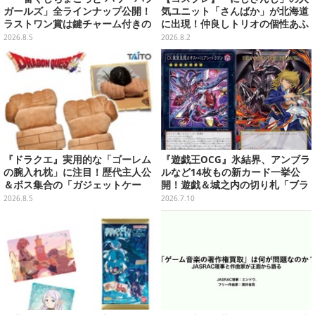
ガールズ」全ラインナップ公開！
気ユニット「さんばか」が北海道
ラストワン賞は鍵チャーム付きの
に出現！仲良しトリオの個性あふ
シール帳スペシャルセットを用意
れる可愛さが北の大地で花開く
2026.8.5
2026.8.2
【写真17枚】
『ドラクエ』実用的な「ゴーレム
『遊戯王OCG』氷結界、アンブラ
の腕入れ枕」に注目！歴代主人公
ルなど14枚もの新カード一挙公
＆ボス集合の「ガジェットケー
開！遊戯＆城之内の切り札「ブラ
ス」ほか9プライズが8月順次展開
ック・デーモンズ・ドラゴン」も
2026.8.5
2026.7.10
新たな装いで登場