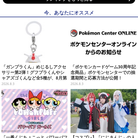
今、あなたにオススメ
「ガンプラくん」めじるしアクセ
「ポケモンカードゲーム30周年記
サリー第2弾！グフプラくんやシ
念商品」ポケモンセンターでの抽
ャアズゴくんなど全5種が、8月第
選期間と応募方法が公開！
5週よりガシャポン展開
2026.8.3
2026.8.3
「一番くじちょこっと パワーパフ
【コスプレ】「にじさんじ」の人