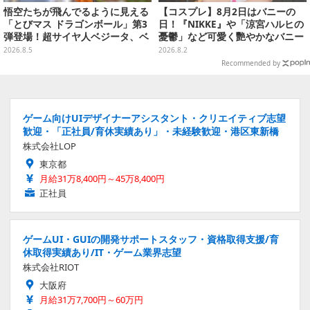
悟空たちが飛んでるように見える
【コスプレ】8月2日はバニーの
「とびマス ドラゴンボール」第3
日！『NIKKE』や「涼宮ハルヒの
弾登場！超サイヤ人ベジータ、ベ
憂鬱」など可愛く艷やかなバニー
ジットなど全6種
ガールの美女レイヤーまとめ【写
2026.8.5
2026.8.2
真60枚】
Recommended by
ゲーム向けUIデザイナーアシスタント・クリエイティブ志望
歓迎・「正社員/育休実績あり」・未経験歓迎・港区東新橋
株式会社LOP
東京都
月給31万8,400円～45万8,400円
正社員
ゲームUI・GUIの開発サポートスタッフ・資格取得支援/育
休取得実績あり/IT・ゲーム業界志望
株式会社RIOT
大阪府
月給31万7,700円～60万円