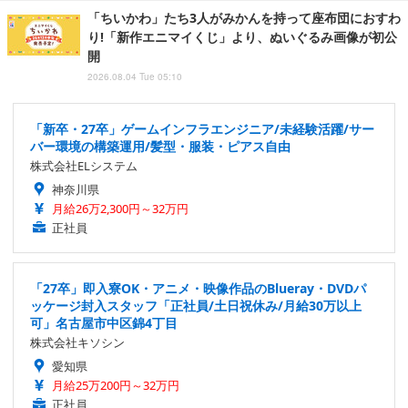
「ちいかわ」たち3人がみかんを持って座布団におすわ
り!「新作エニマイくじ」より、ぬいぐるみ画像が初公
開
2026.08.04 Tue 05:10
「新卒・27卒」ゲームインフラエンジニア/未経験活躍/サー
バー環境の構築運用/髪型・服装・ピアス自由
株式会社ELシステム
神奈川県
月給26万2,300円～32万円
正社員
「27卒」即入寮OK・アニメ・映像作品のBlueray・DVDパ
ッケージ封入スタッフ「正社員/土日祝休み/月給30万以上
可」名古屋市中区錦4丁目
株式会社キソシン
愛知県
月給25万200円～32万円
正社員