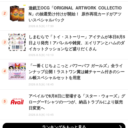
遊戯王OCG「ORIGINAL ARTWORK COLLECTIO
N」の抽選受け付けが開始！ 原作再現カードがアツ
いスペシャルパック
2026.8.5(水) 17:30
しまむらで「トイ・ストーリー」アイテムが本日8月5
日より発売！アパレルや雑貨、エイリアンとハムのダ
イカットクッションなど盛りだくさん
2026.8.5(水) 10:10
「一番くじちょこっと パワーパフ ガールズ」全ライ
ンナップ公開！ラストワン賞は鍵チャーム付きのシー
ル帳スペシャルセットを用意
2026.8.5(水) 18:45
アベイルで8月8日に登場する「スター・ウォーズ」グ
ローグーTシャツの一つが、納品トラブルにより販売
日変更へ
2026.8.5(水) 10:45
ランキングをもっと見る