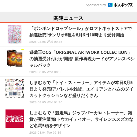
Sponsored by
関連ニュース
「ボンボンドロップシール」がロフトネットストアで
抽選販売!サンリオ8種を8月6日10時より受付開始
2026.08.05 Wed 09:15
遊戯王OCG「ORIGINAL ARTWORK COLLECTION」
の抽選受け付けが開始! 原作再現カードがアツいスペシ
ャルパック
2026.08.05 Wed 08:30
しまむらで「トイ・ストーリー」アイテムが本日8月5
日より発売!アパレルや雑貨、エイリアンとハムのダイ
カットクッションなど盛りだくさん
2026.08.05 Wed 01:10
しまむらで「競走馬」ジップパーカやトレーナー、雑
貨が受注販売!トウカイテイオー、サイレンススズカな
ど名馬5頭をデザイン
2026.08.04 Tue 05:35