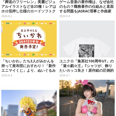
「葬送のフリーレン」美麗ビジュ
ゲーム音楽の著作権は、なぜ会社
アルイラストなど全25種！レアは
のもの？職務著作の仕組みと直面
ホロ箔押し仕様のカードソフトク
する問題をJASRAC理事と作曲家
ッキー
が徹底解説【CEDEC 2026】
2026.8.2
2026.8.4
「ちいかわ」たち3人がみかんを
ユニクロ「集英社100周年UT」の
持って座布団におすわり！「新作
「遊☆戯☆王」Tシャツが、飾り
エニマイくじ」より、ぬいぐるみ
たいカッコ良さ！原作絵の圧倒的
画像が初公開
な存在感に痺れる
2026.8.4
2026.8.1