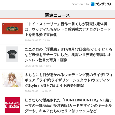
Sponsored by
関連ニュース
「トイ・ストーリー」新作一番くじが発売決定!A賞
は、ウッディたちがレトロ感満載のアナログレコード
上を走る姿で立体化
2026.08.07 Fri 03:40
ユニクロの「浮世絵」UTが8月17日発売!がしゃどくろ
など妖怪をモチーフにした、奥深い世界観が最高にオ
シャレ 2枚目の写真・画像
2026.08.08 Sat 15:10
太ももにも目が惹かれるウェディング姿のライザ! フィ
ギュア「ライザ(ライザリン・シュタウト)ウェディン
グStyle」が8月7日より予約受付開始
2026.08.06 Thu 10:15
しまむらで販売された「HUNTER×HUNTER」G.I.編テ
ーマの一部商品が受注再販!カードデザインのキーホル
ダーや、キルアたちのセリフ付ソックスなど