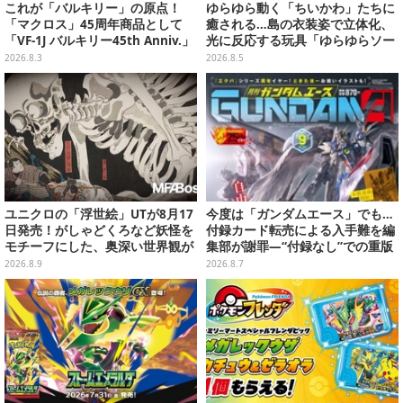
これが「バルキリー」の原点！
ゆらゆら動く「ちいかわ」たちに
「マクロス」45周年商品として
癒される…島の衣装姿で立体化、
「VF-1J バルキリー45th Anniv.」
光に反応する玩具「ゆらゆらソー
が予約開始
ラー」全8種が全国アミューズメ
2026.8.3
2026.8.5
ント施設にて展開
ユニクロの「浮世絵」UTが8月17
今度は「ガンダムエース」でも…
日発売！がしゃどくろなど妖怪を
付録カード転売による入手難を編
モチーフにした、奥深い世界観が
集部が謝罪―“付録なし”での重版
最高にオシャレ
対応を進行中
2026.8.9
2026.8.7