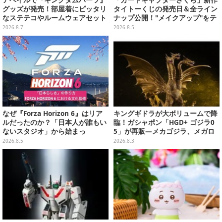
アベイルで『キングダムハーツ』
「カードキャプターさくら」新作
グッズが発売！部屋着にピッタリ
タイトーくじの発売日＆全ライン
なステテコやルームウェアセット
ナップ公開！"メイクアップ"をテ
ーマに、日常でも使いたくなるア
2026.8.7
2026.8.5
イテムがズラリ
なぜ『Forza Horizon 6』はリア
キングギドラが大ボリュームで降
ルだったのか？「日本人が誰もい
臨！ガシャポン「HGD+ ゴジラ0
ないスタジオ」から始まっ
5」が再販―メカゴジラ、メガロ
た、“生活感のある日本"の作り方
なども揃った全4種
2026.8.5
2026.8.3
【CEDEC2026】