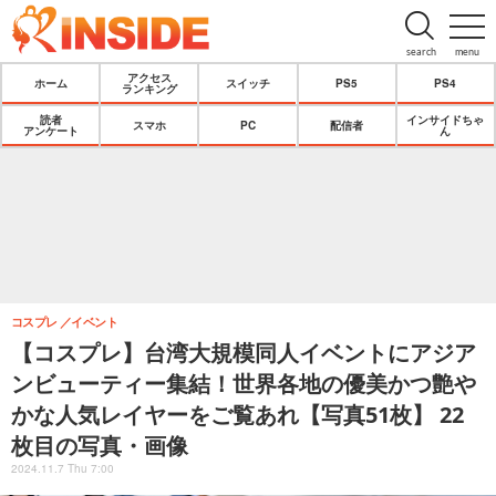
search
menu
アクセス
ホーム
スイッチ
PS5
PS4
ランキング
読者
インサイドちゃ
スマホ
PC
配信者
アンケート
ん
コスプレ
イベント
【コスプレ】台湾大規模同人イベントにアジア
ンビューティー集結！世界各地の優美かつ艶や
かな人気レイヤーをご覧あれ【写真51枚】 22
枚目の写真・画像
2024.11.7 Thu 7:00