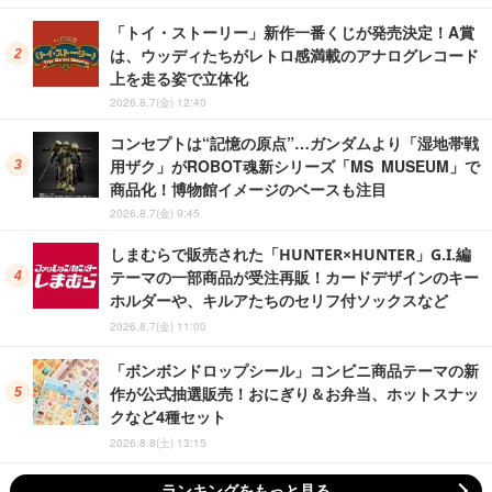
「トイ・ストーリー」新作一番くじが発売決定！A賞
は、ウッディたちがレトロ感満載のアナログレコード
上を走る姿で立体化
2026.8.7(金) 12:40
コンセプトは“記憶の原点”…ガンダムより「湿地帯戦
用ザク」がROBOT魂新シリーズ「MS MUSEUM」で
商品化！博物館イメージのベースも注目
2026.8.7(金) 9:45
しまむらで販売された「HUNTER×HUNTER」G.I.編
テーマの一部商品が受注再販！カードデザインのキー
ホルダーや、キルアたちのセリフ付ソックスなど
2026.8.7(金) 11:00
「ボンボンドロップシール」コンビニ商品テーマの新
作が公式抽選販売！おにぎり＆お弁当、ホットスナッ
クなど4種セット
2026.8.8(土) 13:15
ランキングをもっと見る