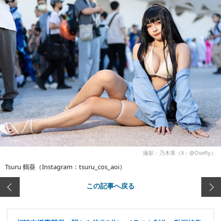
撮影：乃木章（X：@Osefly）
Tsuru 鶴葵（Instagram：tsuru_cos_aoi）
この記事へ戻る