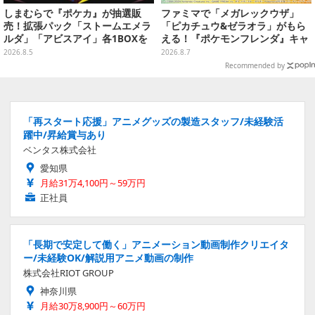
しまむらで『ポケカ』が抽選販
ファミマで「メガレックウザ」
売！拡張パック「ストームエメラ
「ピカチュウ&ゼラオラ」がもら
ルダ」「アビスアイ」各1BOXを
える！『ポケモンフレンダ』キャ
ラインナップ
ンペーンが8月11日開始
2026.8.5
2026.8.7
Recommended by
「再スタート応援」アニメグッズの製造スタッフ/未経験活
躍中/昇給賞与あり
ベンタス株式会社
愛知県
月給31万4,100円～59万円
正社員
「長期で安定して働く」アニメーション動画制作クリエイタ
ー/未経験OK/解説用アニメ動画の制作
株式会社RIOT GROUP
神奈川県
月給30万8,900円～60万円