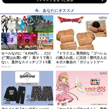
今、あなたにオススメ
セールなのに「4,936円」、だけ
『ドラクエ』実用的な「ゴーレム
ど“実はお買い得”！ 高そうで高く
の腕入れ枕」に注目！歴代主人公
ない、意外なスイッチソフト5選
＆ボス集合の「ガジェットケー
ス」ほか9プライズが続々展開
2026.8.7
2026.8.9