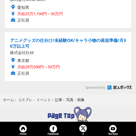
愛知県
月給25万1,100円～50万円
正社員
アニメグッズの仕分け/未経験OK/キャラ小物の発送準備/月3
0万以上可
株式会社ELM
東京都
月給29万500円～59万円
正社員
Sponsored by
写真・画像
ホーム
›
コスプレ
›
イベント
›
記事
›
Home
Facebook
YouTube
X