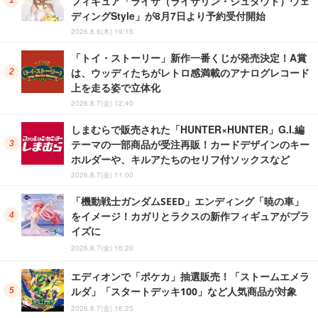
フィギュア「ライザ（ライザリン・シュタウト）ウェ
ディングStyle」が8月7日より予約受付開始
2026.8.6(木) 19:15
「トイ・ストーリー」新作一番くじが発売決定！A賞
は、ウッディたちがレトロ感満載のアナログレコード
上を走る姿で立体化
2026.8.7(金) 12:40
しまむらで販売された「HUNTER×HUNTER」G.I.編
テーマの一部商品が受注再販！カードデザインのキー
ホルダーや、キルアたちのセリフ付ソックスなど
2026.8.7(金) 11:00
「機動戦士ガンダムSEED」エンディング「暁の車」
をイメージ！カガリとラクスの新作フィギュアがプラ
イズに
2026.8.7(金) 16:20
エディオンで「ポケカ」抽選販売！「ストームエメラ
ルダ」「スタートデッキ100」など人気商品が対象
2026.8.7(金) 16:25