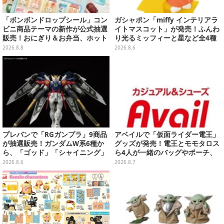
「ボンボンドロップシール」コン
ガシャポン「miffy インテリアラ
ビニ商品テーマの新作が公式抽選
イトマスコット」が発売！ふんわ
販売！おにぎり＆お弁当、ホット
り光るミッフィーと星など全4種
スナックなど4種セット
ラインナップ
2026.8.8
2026.8.6
プレバンで「RGガンプラ」9商品
アベイルで「仮面ライダー電王」
が抽選販売！ガンダムW系6種か
グッズが発売！電王とモモタロス
ら、「ゴッド」「シャイニング」
ら4人が一緒のバッグやポーチ、
まで
収納ボックスも
2026.8.6
2026.8.7