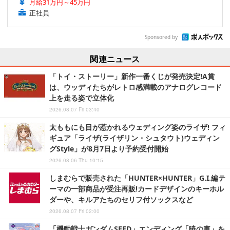
月給31万円～45万円
正社員
Sponsored by
関連ニュース
「トイ・ストーリー」新作一番くじが発売決定!A賞
は、ウッディたちがレトロ感満載のアナログレコード
上を走る姿で立体化
2026.08.07 Fri 03:40
太ももにも目が惹かれるウェディング姿のライザ! フィ
ギュア「ライザ(ライザリン・シュタウト)ウェディン
グStyle」が8月7日より予約受付開始
2026.08.06 Thu 10:15
しまむらで販売された「HUNTER×HUNTER」G.I.編テ
ーマの一部商品が受注再販!カードデザインのキーホル
ダーや、キルアたちのセリフ付ソックスなど
2026.08.07 Fri 02:00
「機動戦士ガンダムSEED」エンディング「暁の車」を