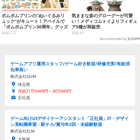
ポムポムプリンの“ぬいぐるみリ
気ままな姿のグローグーが可愛
ュック”がキュート！アベイルで
い！メディコムトイよりフィギュ
「ポムポムプリン30周年」グッズ
ア5種が再販売
が8月1日発売
2026.7.27
2026.8.7
Recommended by
ゲームアプリ運用スタッフ/ゲーム好き歓迎/研修充実/有給消
化率高い
株式会社GUM
埼玉県
月給21万9,600円～30万600円
正社員
ゲーム向けUIデザイナーアシスタント「正社員」IT・デザイ
ン系転職希望・駅チカ/賞与年2回・未経験歓迎
株式会社ELM
大阪府