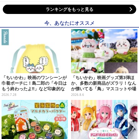
ランキングをもっと見る
今、あなたにオススメ
「ちいかわ」映画のワンシーンが
「ちいかわ」映画グッズ第3弾ほ
巾着ポーチに！島二郎の「今日は
か、多数の新商品がズラリ！なん
もう終わったよ!!」など印象的な
か懐いてる「鳥」マスコットや場
全6種がカプセルトイにて発売
面写アイテムなど必見のラインナ
2026.7.28
2026.8.6
ップ