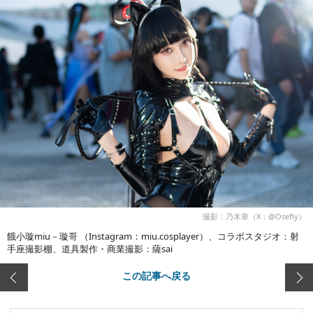
撮影：乃木章（X：@Osefly）
餓小璇miu－璇哥 （Instagram：miu.cosplayer）、コラボスタジオ：射
手座撮影棚、道具製作・商業撮影：薩sai
この記事へ戻る