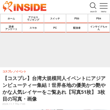
search
menu
アクセス
ホーム
スイッチ
PS5
PS4
ランキング
読者
インサイドちゃ
スマホ
PC
配信者
アンケート
ん
コスプレ
イベント
【コスプレ】台湾大規模同人イベントにアジア
ンビューティー集結！世界各地の優美かつ艶や
かな人気レイヤーをご覧あれ【写真51枚】 3枚
目の写真・画像
2024.11.7 Thu 7:00