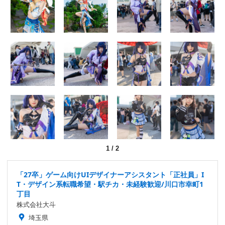
1
/
2
「27卒」ゲーム向けUIデザイナーアシスタント「正社員」I
T・デザイン系転職希望・駅チカ・未経験歓迎/川口市幸町1
丁目
株式会社大斗
埼玉県