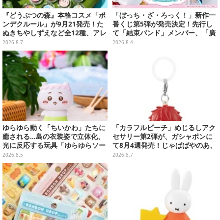
『どうぶつの森』本格コスメ「ポ
「ぼっち・ざ・ろっく！」新作一
ンデクルール」が9月21発売！た
番くじ第5弾が発売決定！先行し
ぬきちやしずえなど全12種、アレ
て「結束バンド」メンバー、「廣
ンジできるリアクションシールも
井きくり」のメイド衣装フィギュ
2026.8.7
2026.8.4
付属
アを公開
ゆらゆら動く「ちいかわ」たちに
「カラフルピーチ」めじるしアク
癒される…島の衣装姿で立体化、
セサリー第2弾が、ガシャポンに
光に反応する玩具「ゆらゆらソー
て8月4週発売！じゃぱぱやのあ、
ラー」全8種が全国アミューズメ
シヴァたちメンバー11名分ライン
2026.8.5
2026.8.7
ント施設にて展開
ナップ